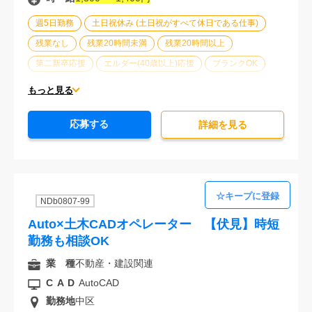
週5日勤務
土日祝休み (土日祝がすべて休日である仕事)
残業なし
残業20時間未満
残業20時間以上
第二新卒応援
エルダー(40歳以上)応援
ブランクOK
制服あり
大手企業
車通勤可能
20代活躍中
もっと見る
30代活躍中
派遣スタッフ活躍中
経験必須
応募する
詳細を⾒る
NDb0807-99
Auto×土木CADオペレーター 【伏見】時短
勤務も相談OK
業 種
不動産・建設関連
CAD
AutoCAD
勤務地
中区