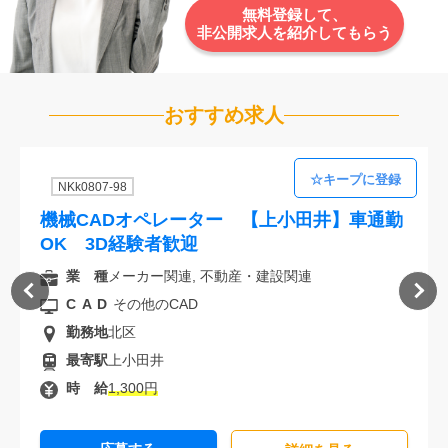
無料登録して、
非公開求人を紹介してもらう
おすすめ求人
NKk0807-98
機械CADオペレーター 【上小田井】車通勤
OK 3D経験者歓迎
業 種
メーカー関連, 不動産・建設関連
CAD
その他のCAD
勤務地
北区
最寄駅
上小田井
時 給
1,300円