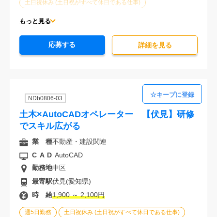
土日祝休み (土日祝がすべて休日である仕事)
平日休みあり (週に一度以上平日に休日がある仕事)
もっと見る
残業なし
残業20時間未満
第二新卒応援
応募する
エルダー(40歳以上)応援
シニア(60歳以上)応援
詳細を⾒る
ブランクOK
服装自由
オフィスが禁煙
20代活躍中
30代活躍中
経験必須
NDb0806-03
土木×AutoCADオペレーター 【伏見】研修
でスキル広がる
業 種
不動産・建設関連
CAD
AutoCAD
勤務地
中区
最寄駅
伏見(愛知県)
時 給
1,900 ～ 2,100円
週5日勤務
土日祝休み (土日祝がすべて休日である仕事)