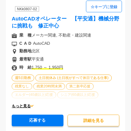
NKk0807-02
AutoCADオペレーター 【平安通】機械分野
に挑戦も 修正中心
業 種
メーカー関連, 不動産・建設関連
CAD
AutoCAD
勤務地
北区
最寄駅
平安通
時 給
1,750 ～ 1,950円
週5日勤務
土日祝休み (土日祝がすべて休日である仕事)
残業なし
残業20時間未満
第二新卒応援
エルダー(40歳以上)応援
シニア(60歳以上)応援
ブランクOK
服装自由
駅から徒歩5分以内
もっと見る
車通勤可能
オフィスが禁煙
20代活躍中
30代活躍中
応募する
派遣スタッフ活躍中
経験必須
未経験歓迎
詳細を⾒る