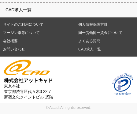
重県
滋賀県
京都府
大阪府
兵庫県
奈良県
和歌山県
鳥取県
テレワーク
9時30分出社OK
10時以降出社OK
16時前退社OK
週5
建材
土木
プラント
機械
島根県
岡山県
広島県
山口県
徳島県
香川県
愛媛県
高知県
CAD求人一覧
日勤務
週4日勤務
土日祝休み (土日祝がすべて休日である仕事)
平
福岡県
佐賀県
長崎県
熊本県
大分県
宮崎県
鹿児島県
沖縄
日休みあり (週に一度以上平日に休日がある仕事)
残業なし
残業20
県
サイトのご利用について
個人情報保護方針
時間未満
残業20時間以上
第二新卒応援
エルダー(40歳以上)応援
札幌市
仙台市
川崎市
横浜市
相模原市
千葉市
さいたま市
マージン率等について
同一労働同一賃金について
シニア(60歳以上)応援
ブランクOK
服装自由
制服あり
大手企
新潟市
名古屋市
静岡市
浜松市
大阪市
堺市
京都市
神戸市
会社概要
よくある質問
業
駅から徒歩5分以内
車通勤可能
オフィスが禁煙
20代活躍中
岡山市
広島市
福岡市
北九州市
お問い合わせ
CAD求人一覧
30代活躍中
派遣スタッフ活躍中
紹介予定派遣
経験必須
未経
験歓迎
大量募集
東京本社
東京都渋谷区代々木3-22-7
新宿文化クイントビル 15階
© Atcad. All rights reserved.