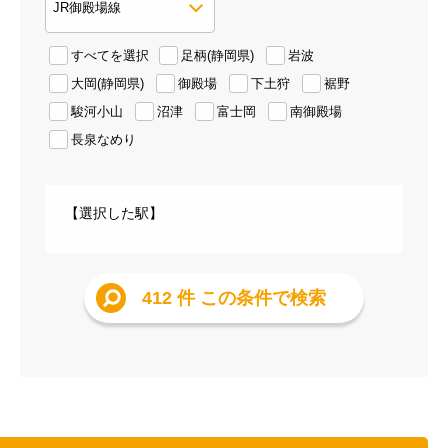
すべてを選択
足柄(静岡県)
岩波
大岡(静岡県)
御殿場
下土狩
裾野
駿河小山
沼津
富士岡
南御殿場
長泉なめり
【選択した駅】
412 件
この条件で検索