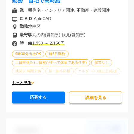
勤務 自宅で高時給
業 種
住宅・インテリア関連, 不動産・建設関連
CAD
AutoCAD
勤務地
中区
最寄駅
丸の内(愛知県),伏見(愛知県)
時 給
1,950 ～ 2,150円
9時30分出社OK
週5日勤務
土日祝休み (土日祝がすべて休日である仕事)
残業なし
残業20時間未満
第二新卒応援
エルダー(40歳以上)応援
シニア(60歳以上)応援
ブランクOK
服装自由
もっと見る
大手企業
駅から徒歩5分以内
オフィスが禁煙
応募する
20代活躍中
30代活躍中
派遣スタッフ活躍中
詳細を⾒る
経験必須
Dbk1106-03