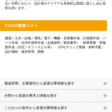
広い分野にわたり、設計者のアイデアを具体的な図面に落とし込む役
割を担います。
CADの業務リスト
建築／土木／設備／電気／電子／機械・見積書作成・計画図作成・パ
ース作成・社内外資料作成（会議資料／報告書等）・積算業務・実施
図作成（住宅／オフィスビル等）・３Dモデリング業務・材料手配・
設計補助・進捗管理、調整
都道府県、主要都市から派遣仕事情報を探す
北海道
青森県
岩手県
宮城県
秋田県
山形県
福島県
茨城県
分野から派遣仕事求⼈情報を探す
栃木県
群馬県
埼玉県
千葉県
東京都
神奈川県
新潟県
富山
意匠設計（建築）
内装（建築）
レイアウト
住宅
構造設計（建
県
石川県
福井県
山梨県
長野県
岐阜県
静岡県
愛知県
三
こだわりの条件から派遣仕事情報を探す
築）
電気設備
空調設備・衛生設備
通信設備
建築施工
仮設