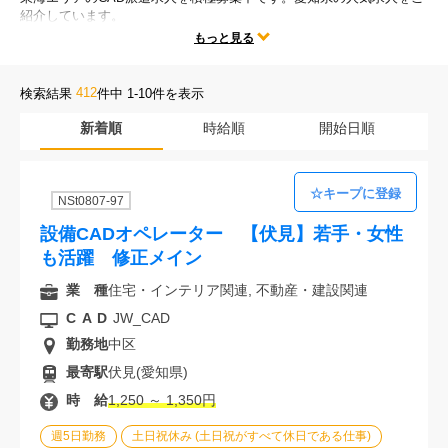
紹介しています。
会社案内
テレワークや時短勤務、残業なしなどの人気な働き方だけではなく、
もっと見る
勤務地、CADの種類、様々な求人条件の中からあなたにぴったりのお
仕事をご紹介します。
お電話でのお問い合わせ
412
検索結果
件中 1-10件を表示
新着順
時給順
開始日順
0120-630-660
0120-057-727
東 京
大 阪
0120-960-379
0120-978-186
名古屋
横 浜
NSt0807-97
電話受付：平日 9:15～19:00
設備CADオペレーター 【伏見】若手・女性
も活躍 修正メイン
業 種
住宅・インテリア関連, 不動産・建設関連
CAD
JW_CAD
勤務地
中区
最寄駅
伏見(愛知県)
時 給
1,250 ～ 1,350円
週5日勤務
土日祝休み (土日祝がすべて休日である仕事)