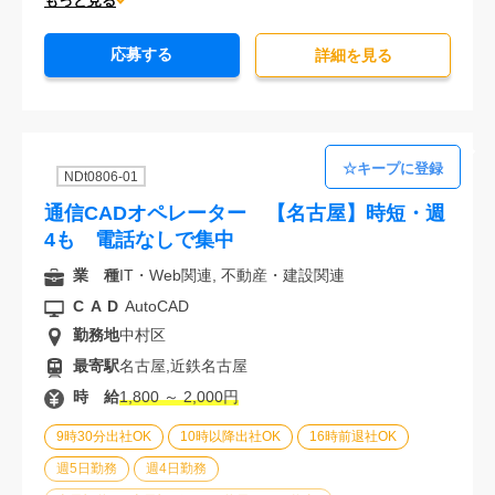
もっと見る
オフィスが禁煙
20代活躍中
30代活躍中
応募する
派遣スタッフ活躍中
経験必須
未経験歓迎
詳細を⾒る
NDt0806-01
通信CADオペレーター 【名古屋】時短・週
4も 電話なしで集中
業 種
IT・Web関連, 不動産・建設関連
CAD
AutoCAD
勤務地
中村区
最寄駅
名古屋,近鉄名古屋
時 給
1,800 ～ 2,000円
9時30分出社OK
10時以降出社OK
16時前退社OK
週5日勤務
週4日勤務