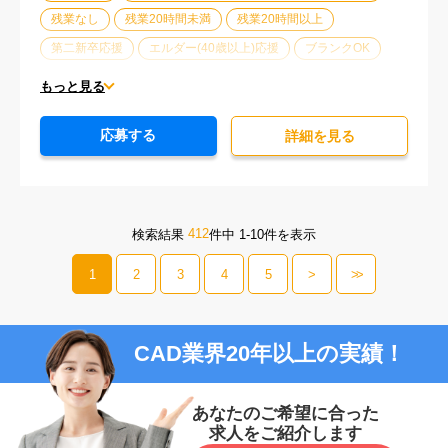
残業なし
残業20時間未満
残業20時間以上
第二新卒応援
エルダー(40歳以上)応援
ブランクOK
服装自由
オフィスが禁煙
20代活躍中
30代活躍中
もっと見る
派遣スタッフ活躍中
経験必須
応募する
詳細を⾒る
412
検索結果
件中 1-10件を表示
1
2
3
4
5
>
>>
CAD業界20年以上の実績！
あなたのご希望に合った
求人をご紹介します