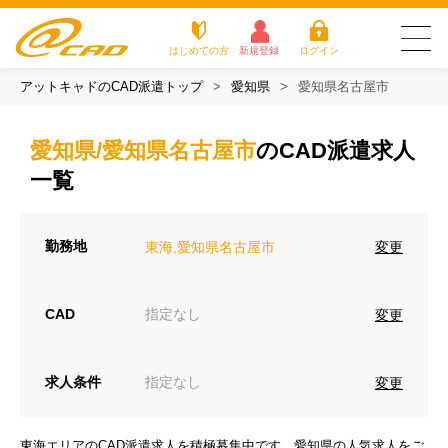
はじめての方
新規登録
ログイン
アットキャドのCAD派遣トップ
愛知県
愛知県名古屋市
友だち追加で
登録して求人を
アットキャドが選
派遣がは
お仕
お役立
よく
最新の求人を確認
チェック
ばれる3つの理由
じめての
事を
ちコラ
ある
愛知県/愛知県名古屋市
のCAD派遣求人
方
探す
ム
質問
アットキャドが選ばれる3つの理由
一覧
派遣がはじめての方
勤務地
変更
東海,愛知県名古屋市
お仕事を探す
CAD
指定なし
変更
お役立ちコラム
よくある質問
求人条件
指定なし
変更
転職をご希望の方
企業のご担当者様
東海エリアのCAD派遣求人を積極募集中です。愛知県の人気求人をご