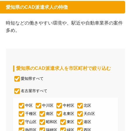
愛知県のCAD派遣求人の特徴
時短などの働きやすい環境や、駅近や自動車業界の案件
多め。
愛知県のCAD派遣求人を市区町村で絞り込む
愛知県すべて
名古屋市すべて
中区
中川区
中村区
北区
千種区
南区
名東区
天白区
守山区
昭和区
東区
港区
熱田区
瑞穂区
緑区
西区