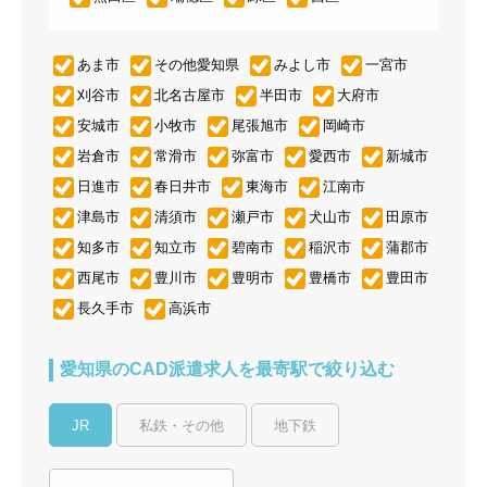
あま市
その他愛知県
みよし市
一宮市
刈谷市
北名古屋市
半田市
大府市
安城市
小牧市
尾張旭市
岡崎市
岩倉市
常滑市
弥富市
愛西市
新城市
日進市
春日井市
東海市
江南市
津島市
清須市
瀬戸市
犬山市
田原市
知多市
知立市
碧南市
稲沢市
蒲郡市
西尾市
豊川市
豊明市
豊橋市
豊田市
長久手市
高浜市
愛知県のCAD派遣求人を最寄駅で絞り込む
JR
私鉄・その他
地下鉄