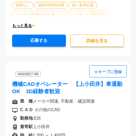
残業なし
残業20時間未満
第二新卒応援
エルダー(40歳以上)応援
ブランクOK
服装自由
オフィスが禁煙
20代活躍中
30代活躍中
もっと見る
派遣スタッフ活躍中
経験必須
応募する
詳細を⾒る
NKk0807-98
機械CADオペレーター 【上小田井】車通勤
OK 3D経験者歓迎
業 種
メーカー関連, 不動産・建設関連
CAD
その他のCAD
勤務地
北区
最寄駅
上小田井
時 給
1,300 ～ 1,400円