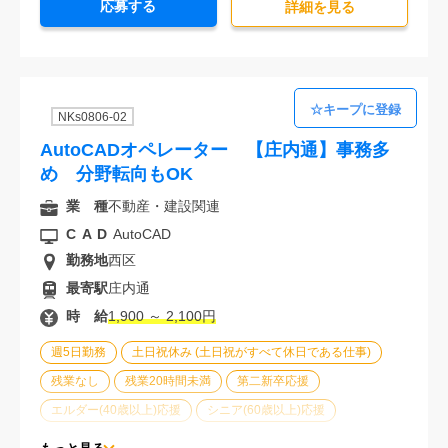
応募する
詳細を⾒る
NKs0806-02
AutoCADオペレーター 【庄内通】事務多
め 分野転向もOK
業 種
不動産・建設関連
CAD
AutoCAD
勤務地
西区
最寄駅
庄内通
時 給
1,900 ～ 2,100円
週5日勤務
土日祝休み (土日祝がすべて休日である仕事)
残業なし
残業20時間未満
第二新卒応援
エルダー(40歳以上)応援
シニア(60歳以上)応援
ブランクOK
服装自由
駅から徒歩5分以内