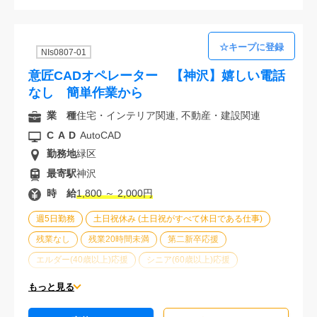
NIs0807-01
意匠CADオペレーター 【神沢】嬉しい電話
なし 簡単作業から
業 種
住宅・インテリア関連, 不動産・建設関連
CAD
AutoCAD
勤務地
緑区
最寄駅
神沢
時 給
1,800 ～ 2,000円
週5日勤務
土日祝休み (土日祝がすべて休日である仕事)
残業なし
残業20時間未満
第二新卒応援
エルダー(40歳以上)応援
シニア(60歳以上)応援
ブランクOK
服装自由
オフィスが禁煙
20代活躍中
もっと見る
30代活躍中
派遣スタッフ活躍中
経験必須