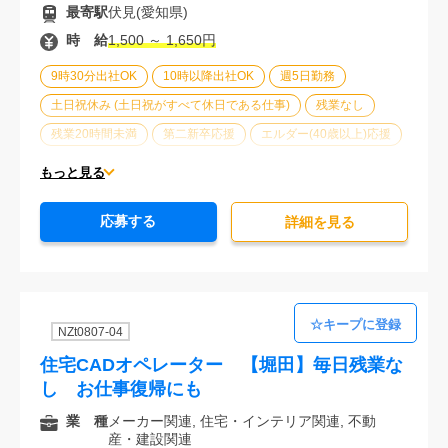
最寄駅
伏見(愛知県)
時 給
1,500 ～ 1,650円
9時30分出社OK
10時以降出社OK
週5日勤務
土日祝休み (土日祝がすべて休日である仕事)
残業なし
残業20時間未満
第二新卒応援
エルダー(40歳以上)応援
ブランクOK
服装自由
大手企業
駅から徒歩5分以内
もっと見る
オフィスが禁煙
20代活躍中
30代活躍中
応募する
派遣スタッフ活躍中
経験必須
未経験歓迎
詳細を⾒る
NZt0807-04
住宅CADオペレーター 【堀田】毎日残業な
し お仕事復帰にも
業 種
メーカー関連, 住宅・インテリア関連, 不動
産・建設関連