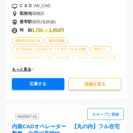
CAD
JW_CAD
勤務地
瑞穂区
最寄駅
堀田(名鉄線)
時 給
1,750 ～ 1,950円
9時30分出社OK
週5日勤務
土日祝休み (土日祝がすべて休日である仕事)
残業なし
残業20時間未満
第二新卒応援
エルダー(40歳以上)応援
シニア(60歳以上)応援
ブランクOK
服装自由
もっと見る
大手企業
車通勤可能
オフィスが禁煙
20代活躍中
応募する
30代活躍中
経験必須
詳細を⾒る
NNi0807-03
内装CADオペレーター 【丸の内】フル在宅