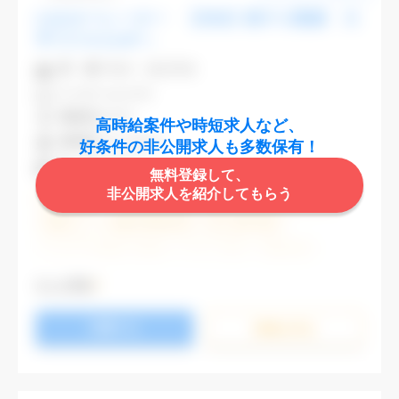
CADオペレーター 【渋谷】駅チカ勤務 大
手でスキルUPへ
業 種
不動産・建設関連
CAD
AutoCAD
勤務地
渋谷区
高時給案件や時短求人など、
最寄駅
渋谷,表参道
好条件の非公開求人も多数保有！
時 給
2,000円
無料登録して、
非公開求人を紹介してもらう
週5日勤務
土日祝休み (土日祝がすべて休日である仕事)
残業なし
残業20時間未満
第二新卒応援
エルダー(40歳以上)応援
ブランクOK
服装自由
大手企業
駅から徒歩5分以内
オフィスが禁煙
もっと見る
20代活躍中
30代活躍中
派遣スタッフ活躍中
応募する
経験必須
未経験歓迎
詳細を⾒る