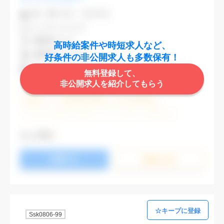
業 種
不動産・建設関連
CAD
AutoCAD
勤務地
渋谷区
高時給案件や時短求人など、
最寄駅
渋谷,表参道
好条件の非公開求人も多数保有！
時 給
2,000円
無料登録して、
非公開求人を紹介してもらう
週5日勤務
土日祝休み (土日祝がすべて休日である仕事)
残業なし
残業20時間未満
第二新卒応援
エルダー(40歳以上)応援
ブランクOK
服装自由
大手企業
駅から徒歩5分以内
オフィスが禁煙
もっと見る
20代活躍中
30代活躍中
派遣スタッフ活躍中
応募する
経験必須
未経験歓迎
詳細を⾒る
Ssk0806-99