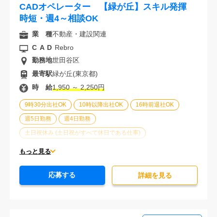
CADオペレーター 【緑が丘】スキル発揮
時短・週4～相談OK
業 種
不動産・建設関連
CAD
Rebro
勤務地
世田谷区
最寄駅
緑が丘(東京都)
時 給
1,950 ～ 2,250円
9時30分出社OK
10時以降出社OK
16時前退社OK
週5日勤務
週4日勤務
土日祝休み (土日祝がすべて休日である仕事)
平日休みあり (週に一度以上平日に休日がある仕事)
もっと見る
残業なし
残業20時間未満
第二新卒応援
応募する
エルダー(40歳以上)応援
ブランクOK
詳細を⾒る
服装自由
オフィスが禁煙
20代活躍中
30代活躍中
派遣スタッフ活躍中
経験必須