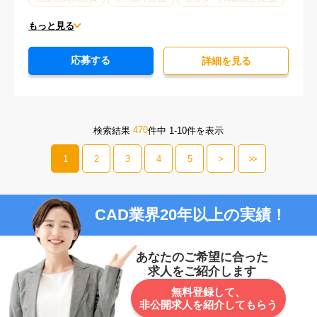
ブランクOK
服装自由
駅から徒歩5分以内
もっと見る
オフィスが禁煙
20代活躍中
30代活躍中
応募する
派遣スタッフ活躍中
経験必須
詳細を⾒る
470
検索結果
件中 1-10件を表示
1
2
3
4
5
>
>>
CAD業界20年以上の実績！
あなたのご希望に合った
求人をご紹介します
無料登録して、
非公開求人を紹介してもらう