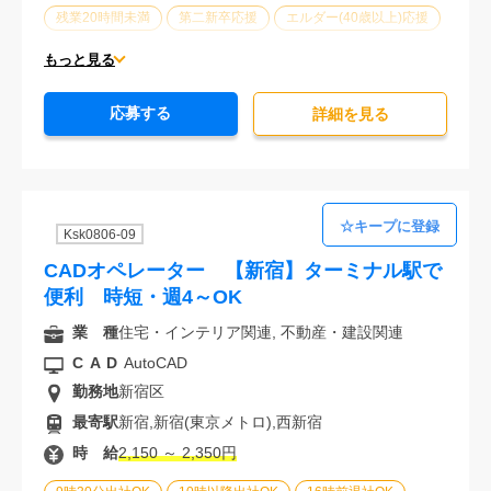
残業20時間未満
第二新卒応援
エルダー(40歳以上)応援
ブランクOK
服装自由
駅から徒歩5分以内
もっと見る
オフィスが禁煙
20代活躍中
30代活躍中
応募する
派遣スタッフ活躍中
経験必須
未経験歓迎
詳細を⾒る
Ksk0806-09
CADオペレーター 【新宿】ターミナル駅で
便利 時短・週4～OK
業 種
住宅・インテリア関連, 不動産・建設関連
CAD
AutoCAD
勤務地
新宿区
最寄駅
新宿,新宿(東京メトロ),西新宿
時 給
2,150 ～ 2,350円