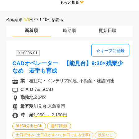
テレワークや時短勤務、残業なしなどの人気な働き方だけではなく、
もっと見る
会社案内
勤務地、CADの種類、様々な求人条件の中からあなたにぴったりのお
仕事をご紹介します。
470
検索結果
件中 1-10件を表示
お電話でのお問い合わせ
新着順
時給順
開始日順
0120-630-660
0120-057-727
東 京
大 阪
YIs0806-01
0120-960-379
0120-978-186
名古屋
横 浜
CADオペレーター 【能見台】9:30×残業少
電話受付：平日 9:15～19:00
なめ 若手も育成
業 種
住宅・インテリア関連, 不動産・建設関連
CAD
AutoCAD
勤務地
金沢区
最寄駅
能見台,京急富岡
時 給
1,950 ～ 2,150円
9時30分出社OK
週5日勤務
土日祝休み (土日祝がすべて休日である仕事)
残業なし