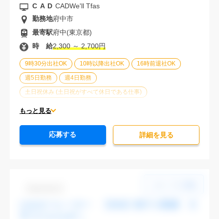
CAD
CADWe'll Tfas
勤務地
府中市
最寄駅
府中(東京都)
時 給
2,300 ～ 2,700円
9時30分出社OK
10時以降出社OK
16時前退社OK
週5日勤務
週4日勤務
土日祝休み (土日祝がすべて休日である仕事)
平日休みあり (週に一度以上平日に休日がある仕事)
もっと見る
残業なし
残業20時間未満
第二新卒応援
応募する
エルダー(40歳以上)応援
ブランクOK
詳細を⾒る
服装自由
大手企業
オフィスが禁煙
20代活躍中
30代活躍中
派遣スタッフ活躍中
Dbk1106-03
CADオペレーター 【渋谷】駅チカ勤務 大
手でスキルUPへ