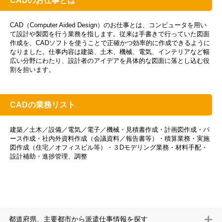
CADのお仕事とは
CAD（Computer Aided Design）のお仕事とは、コンピュータを用い
て設計や製図を行う業務を指します。従来は手書きで行っていた図面
作成を、CADソフトを使うことで正確かつ効率的に作成できるように
なりました。仕事内容は建築、土木、機械、電気、インテリアなど幅
広い分野にわたり、設計者のアイデアを具体的な図面に落とし込む役
割を担います。
CADの業務リスト
建築／土木／設備／電気／電子／機械・見積書作成・計画図作成・パ
ース作成・社内外資料作成（会議資料／報告書等）・積算業務・実施
図作成（住宅／オフィスビル等）・３Dモデリング業務・材料手配・
設計補助・進捗管理、調整
都道府県、主要都市から派遣仕事情報を探す