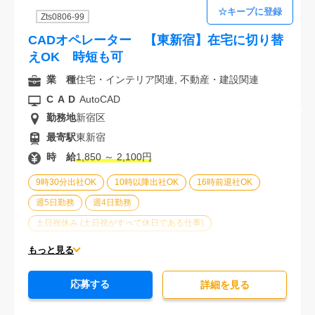
Zts0806-99
CADオペレーター 【東新宿】在宅に切り替
えOK 時短も可
業 種
住宅・インテリア関連, 不動産・建設関連
CAD
AutoCAD
勤務地
新宿区
最寄駅
東新宿
時 給
1,850 ～ 2,100円
9時30分出社OK
10時以降出社OK
16時前退社OK
週5日勤務
週4日勤務
土日祝休み (土日祝がすべて休日である仕事)
平日休みあり (週に一度以上平日に休日がある仕事)
もっと見る
残業なし
残業20時間未満
第二新卒応援
応募する
エルダー(40歳以上)応援
ブランクOK
詳細を⾒る
服装自由
大手企業
駅から徒歩5分以内
20代活躍中