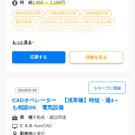
時 給
1,850 ～ 2,100円
9時30分出社OK
10時以降出社OK
16時前退社OK
週5日勤務
土日祝休み (土日祝がすべて休日である仕事)
残業なし
残業20時間未満
残業20時間以上
第二新卒応援
エルダー(40歳以上)応援
ブランクOK
もっと見る
制服あり
車通勤可能
20代活躍中
30代活躍中
応募する
派遣スタッフ活躍中
経験必須
詳細を⾒る
Stb0806-99
CADオペレーター 【浅草橋】時短・週4～
も相談OK 電気設備
業 種
不動産・建設関連
CAD
AutoCAD
勤務地
台東区