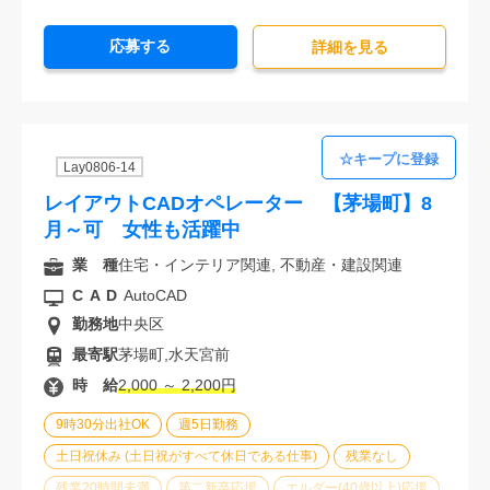
20代活躍中
30代活躍中
派遣スタッフ活躍中
応募する
経験必須
未経験歓迎
詳細を⾒る
Lay0806-14
レイアウトCADオペレーター 【茅場町】8
月～可 女性も活躍中
業 種
住宅・インテリア関連, 不動産・建設関連
CAD
AutoCAD
勤務地
中央区
最寄駅
茅場町,水天宮前
時 給
2,000 ～ 2,200円
9時30分出社OK
週5日勤務
土日祝休み (土日祝がすべて休日である仕事)
残業なし
残業20時間未満
第二新卒応援
エルダー(40歳以上)応援