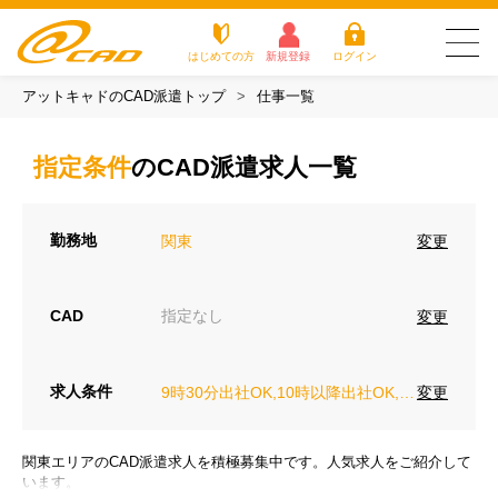
はじめての方
新規登録
ログイン
アットキャドのCAD派遣トップ
仕事一覧
友だち追加で
登録して求人を
アットキャドが選
派遣がは
お仕
お役立
よく
最新の求人を確認
チェック
ばれる3つの理由
じめての
事を
ちコラ
ある
指定条件
のCAD派遣求人一覧
方
探す
ム
質問
アットキャドが選ばれる3つの理由
勤務地
変更
関東
派遣がはじめての方
お仕事を探す
CAD
指定なし
変更
お役立ちコラム
求人条件
変更
9時30分出社OK,10時以降出社OK,16時前退社OK,週4日勤務
よくある質問
転職をご希望の方
関東エリアのCAD派遣求人を積極募集中です。人気求人をご紹介して
企業のご担当者様
います。