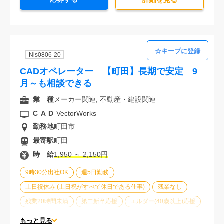
詳細を⾒る
大手企業
オフィスが禁煙
20代活躍中
30代活躍中
経験必須
Nis0806-20
CADオペレーター 【町田】長期で安定 9
月～も相談できる
業 種
メーカー関連, 不動産・建設関連
CAD
VectorWorks
勤務地
町田市
最寄駅
町田
時 給
1,950 ～ 2,150円
9時30分出社OK
週5日勤務
土日祝休み (土日祝がすべて休日である仕事)
残業なし
残業20時間未満
第二新卒応援
エルダー(40歳以上)応援
ブランクOK
服装自由
車通勤可能
オフィスが禁煙
もっと見る