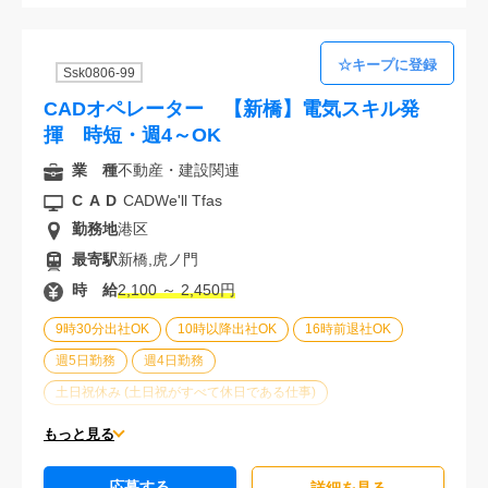
30代活躍中
派遣スタッフ活躍中
Ssk0806-99
CADオペレーター 【新橋】電気スキル発
揮 時短・週4～OK
業 種
不動産・建設関連
CAD
CADWe'll Tfas
勤務地
港区
最寄駅
新橋,虎ノ門
時 給
2,100 ～ 2,450円
9時30分出社OK
10時以降出社OK
16時前退社OK
週5日勤務
週4日勤務
土日祝休み (土日祝がすべて休日である仕事)
平日休みあり (週に一度以上平日に休日がある仕事)
もっと見る
残業なし
残業20時間未満
第二新卒応援
応募する
エルダー(40歳以上)応援
ブランクOK
服装自由