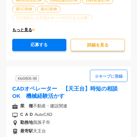
9時30分出社OK
10時以降出社OK
16時前退社OK
週5日勤務
週4日勤務
土日祝休み (土日祝がすべて休日である仕事)
平日休みあり (週に一度以上平日に休日がある仕事)
もっと見る
残業なし
残業20時間未満
第二新卒応援
応募する
エルダー(40歳以上)応援
ブランクOK
詳細を⾒る
服装自由
オフィスが禁煙
20代活躍中
30代活躍中
派遣スタッフ活躍中
経験必須
Kki0806-98
CADオペレーター 【天王台】時短の相談
OK 機械経験活かす
業 種
不動産・建設関連
CAD
AutoCAD
勤務地
我孫子市
最寄駅
天王台