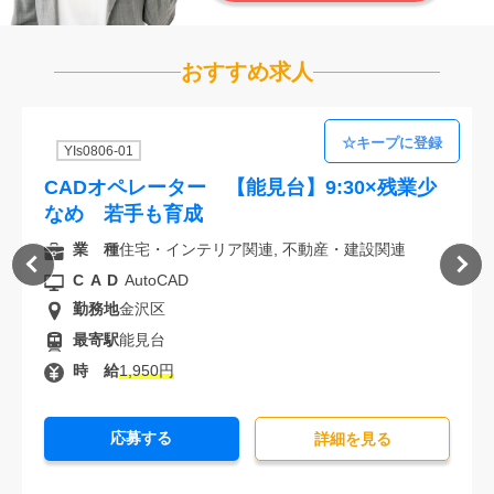
おすすめ求人
YIs0806-01
CADオペレーター 【能見台】9:30×残業少
なめ 若手も育成
業 種
住宅・インテリア関連, 不動産・建設関連
CAD
AutoCAD
勤務地
金沢区
最寄駅
能見台
時 給
1,950円
応募する
詳細を⾒る