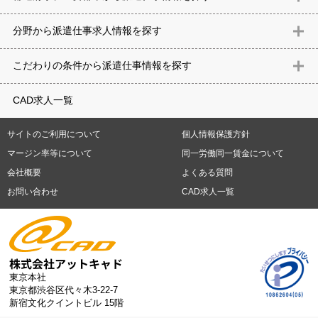
北海道
青森県
岩手県
宮城県
秋田県
山形県
福島県
茨城県
分野から派遣仕事求⼈情報を探す
栃木県
群馬県
埼玉県
千葉県
東京都
神奈川県
新潟県
富山
意匠設計（建築）
内装（建築）
レイアウト
住宅
構造設計（建
県
石川県
福井県
山梨県
長野県
岐阜県
静岡県
愛知県
三
こだわりの条件から派遣仕事情報を探す
築）
電気設備
空調設備・衛生設備
通信設備
建築施工
仮設
重県
滋賀県
京都府
大阪府
兵庫県
奈良県
和歌山県
鳥取県
テレワーク
9時30分出社OK
10時以降出社OK
16時前退社OK
週5
建材
土木
プラント
機械
島根県
岡山県
広島県
山口県
徳島県
香川県
愛媛県
高知県
CAD求人一覧
日勤務
週4日勤務
土日祝休み (土日祝がすべて休日である仕事)
平
福岡県
佐賀県
長崎県
熊本県
大分県
宮崎県
鹿児島県
沖縄
日休みあり (週に一度以上平日に休日がある仕事)
残業なし
残業20
県
サイトのご利用について
個人情報保護方針
時間未満
残業20時間以上
第二新卒応援
エルダー(40歳以上)応援
札幌市
仙台市
川崎市
横浜市
相模原市
千葉市
さいたま市
マージン率等について
同一労働同一賃金について
シニア(60歳以上)応援
ブランクOK
服装自由
制服あり
大手企
新潟市
名古屋市
静岡市
浜松市
大阪市
堺市
京都市
神戸市
会社概要
よくある質問
業
駅から徒歩5分以内
車通勤可能
オフィスが禁煙
20代活躍中
岡山市
広島市
福岡市
北九州市
お問い合わせ
CAD求人一覧
30代活躍中
派遣スタッフ活躍中
紹介予定派遣
経験必須
未経
験歓迎
大量募集
東京本社
東京都渋谷区代々木3-22-7
新宿文化クイントビル 15階