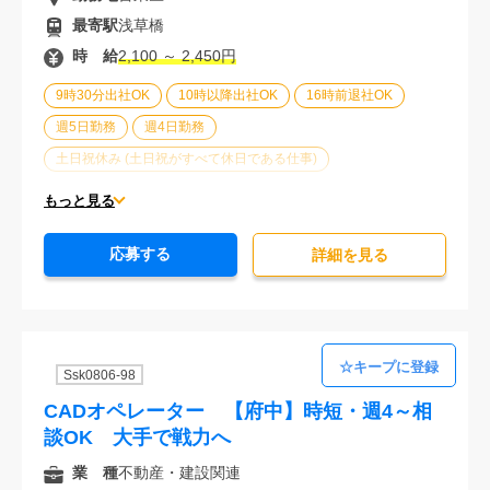
最寄駅
浅草橋
時 給
2,100 ～ 2,450円
9時30分出社OK
10時以降出社OK
16時前退社OK
週5日勤務
週4日勤務
土日祝休み (土日祝がすべて休日である仕事)
平日休みあり (週に一度以上平日に休日がある仕事)
もっと見る
残業なし
残業20時間未満
第二新卒応援
応募する
エルダー(40歳以上)応援
ブランクOK
詳細を⾒る
服装自由
駅から徒歩5分以内
20代活躍中
30代活躍中
経験必須
Ssk0806-98
CADオペレーター 【府中】時短・週4～相
談OK 大手で戦力へ
業 種
不動産・建設関連