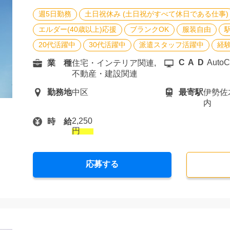
週5日勤務
土日祝休み (土日祝がすべて休日である仕事)
エルダー(40歳以上)応援
ブランクOK
服装自由
20代活躍中
30代活躍中
派遣スタッフ活躍中
経
CAD
Auto
業 種
住宅・インテリア関連,
不動産・建設関連
勤務地
中区
最寄駅
伊勢佐
内
2,250
時 給
円
応募する