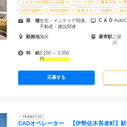
エルダー(40歳以上)応援
ブランクOK
服装自由
20代活躍中
30代活躍中
派遣スタッフ活躍中
紹
CAD
Auto
業 種
住宅・インテリア関連,
不動産・建設関連
勤務地
旭区
最寄駅
二俣
川
時 給
2,150 ～ 2,350
円
応募する
YKo0617-01
CADオペレーター 【伊勢佐木長者町】