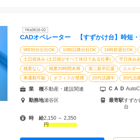
YKs0616-02
CADオペレーター 【すずかけ台】時短・
9時30分出社OK
10時以降出社OK
16時前退社OK
土日祝休み (土日祝がすべて休日である仕事)
平日休みあ
残業なし
残業20時間未満
第二新卒応援
エルダー
車通勤可能
オフィスが禁煙
20代活躍中
30代活
CAD
Auto
業 種
不動産・建設関連
勤務地
瀬谷区
最寄駅
すずか
台
時 給
2,150 ～ 2,350
円