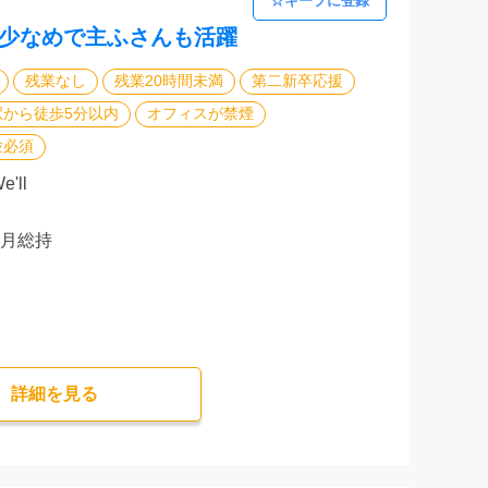
業少なめで主ふさんも活躍
残業なし
残業20時間未満
第二新卒応援
駅から徒歩5分以内
オフィスが禁煙
験必須
'll
花月総持
詳細を⾒る