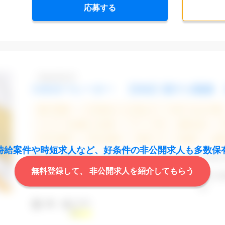
応募する
Dbk1106-03
CADオペレーター 【渋谷】駅チカ勤務 
週5日勤務
土日祝休み (土日祝がすべて休日である仕事)
エルダー(40歳以上)応援
ブランクOK
服装自由
20代活躍中
30代活躍中
派遣スタッフ活躍中
経
時給案件や時短求人など、
好条件の非公開求人も多数保
CAD
Auto
業 種
不動産・建設関連
無料登録して、
非公開求人を紹介してもらう
勤務地
渋谷区
最寄駅
渋谷,
道
2,000
時 給
円