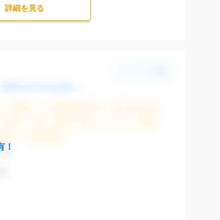
詳細を⾒る
大手でスキルUPへ
残業なし
残業20時間未満
第二新卒応援
大手企業
駅から徒歩5分以内
オフィスが禁煙
験必須
未経験歓迎
有！
CAD
表参