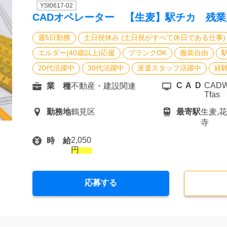
YSt0617-02
CADオペレーター 【生麦】駅チカ 残
週5日勤務
土日祝休み (土日祝がすべて休日である仕事)
エルダー(40歳以上)応援
ブランクOK
服装自由
20代活躍中
30代活躍中
派遣スタッフ活躍中
経
CAD
CADWe
業 種
不動産・建設関連
Tfas
勤務地
鶴見区
最寄駅
生麦,
寺
2,050
時 給
円
応募する