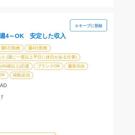
週4～OK 安定した収入
週5日勤務
週4日勤務
り (週に一度以上平日に休日がある仕事)
(40歳以上)応援
ブランクOK
服装自由
躍中
経験必須
CAD
け