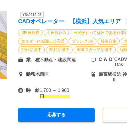
YSs0616-03
CADオペレーター 【横浜】人気エリア
週5日勤務
土日祝休み (土日祝がすべて休日である仕事)
エルダー(40歳以上)応援
ブランクOK
服装自由
20代活躍中
30代活躍中
派遣スタッフ活躍中
経
CAD
CADWe
業 種
不動産・建設関連
Tfas
勤務地
西区
最寄駅
横浜,
川
時 給
1,700 ～ 1,900
円
応募する