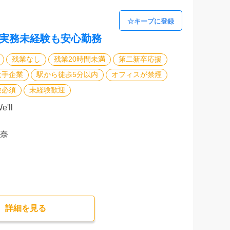
 実務未経験も安心勤務
残業なし
残業20時間未満
第二新卒応援
大手企業
駅から徒歩5分以内
オフィスが禁煙
験必須
未経験歓迎
'll
神奈
詳細を⾒る