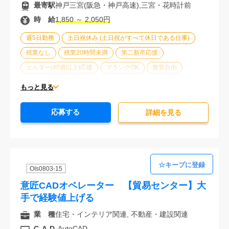
最寄駅
神戸三宮(阪急・神戸高速),三宮・花時計前
時 給
1,850 ～ 2,050円
週5日勤務
土日祝休み (土日祝がすべて休日である仕事)
残業なし
残業20時間未満
第二新卒応援
エルダー(40歳以上)応援
ブランクOK
服装自由
駅から徒歩5分以内
オフィスが禁煙
20代活躍中
もっと見る
30代活躍中
経験必須
応募する
詳細を⾒る
OIs0803-15
意匠CADオペレーター 【貿易センター】大
手で経験値上げる
業 種
住宅・インテリア関連, 不動産・建設関連
CAD
AutoCAD