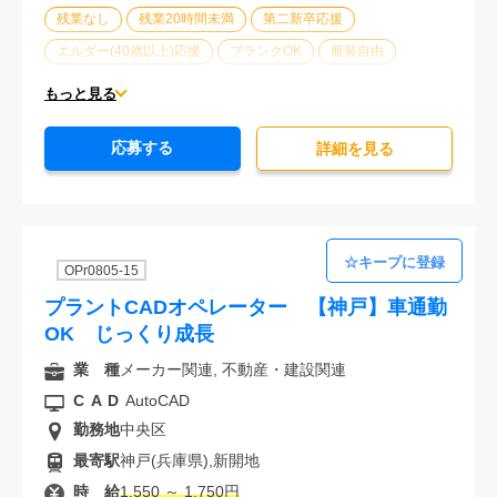
残業なし
残業20時間未満
第二新卒応援
エルダー(40歳以上)応援
ブランクOK
服装自由
大手企業
駅から徒歩5分以内
オフィスが禁煙
もっと見る
20代活躍中
30代活躍中
派遣スタッフ活躍中
応募する
経験必須
詳細を⾒る
OPr0805-15
プラントCADオペレーター 【神戸】車通勤
OK じっくり成長
業 種
メーカー関連, 不動産・建設関連
CAD
AutoCAD
勤務地
中央区
最寄駅
神戸(兵庫県),新開地
時 給
1,550 ～ 1,750円