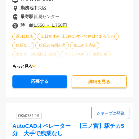
勤務地
中央区
最寄駅
貿易センター
時 給
1,550 ～ 1,750円
週5日勤務
土日祝休み (土日祝がすべて休日である仕事)
残業なし
残業20時間未満
第二新卒応援
エルダー(40歳以上)応援
ブランクOK
服装自由
大手企業
駅から徒歩5分以内
オフィスが禁煙
もっと見る
20代活躍中
30代活躍中
派遣スタッフ活躍中
応募する
経験必須
詳細を⾒る
OKk0731-16
AutoCADオペレーター 【三ノ宮】駅チカ5
分 大手で残業なし