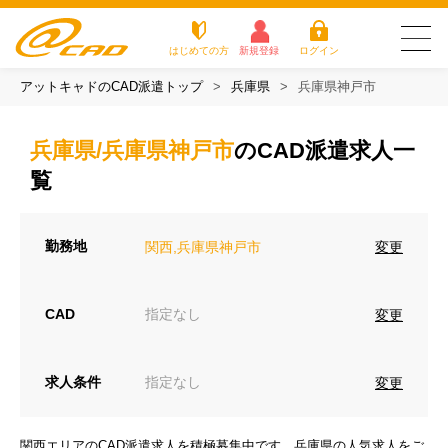
はじめての方
新規登録
ログイン
アットキャドのCAD派遣トップ
兵庫県
兵庫県神戸市
友だち追加で
登録して求人を
アットキャドが選
派遣がは
お仕
お役立
よく
最新の求人を確認
チェック
ばれる3つの理由
じめての
事を
ちコラ
ある
兵庫県/兵庫県神戸市
のCAD派遣求人一
方
探す
ム
質問
アットキャドが選ばれる3つの理由
覧
派遣がはじめての方
勤務地
変更
関西,兵庫県神戸市
お仕事を探す
CAD
指定なし
変更
お役立ちコラム
よくある質問
求人条件
指定なし
変更
転職をご希望の方
企業のご担当者様
関西エリアのCAD派遣求人を積極募集中です。兵庫県の人気求人をご