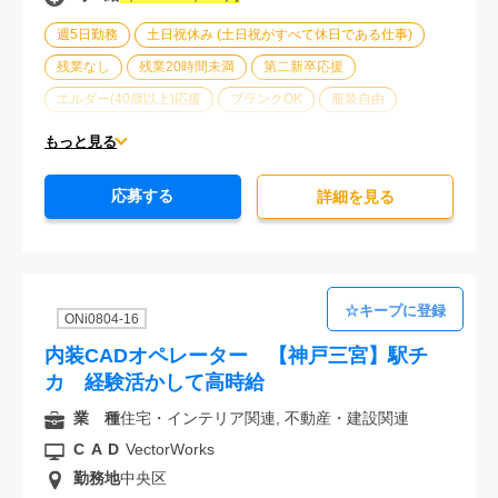
週5日勤務
土日祝休み (土日祝がすべて休日である仕事)
残業なし
残業20時間未満
第二新卒応援
エルダー(40歳以上)応援
ブランクOK
服装自由
大手企業
車通勤可能
オフィスが禁煙
20代活躍中
もっと見る
30代活躍中
経験必須
応募する
詳細を⾒る
ONi0804-16
内装CADオペレーター 【神戸三宮】駅チ
カ 経験活かして高時給
業 種
住宅・インテリア関連, 不動産・建設関連
CAD
VectorWorks
勤務地
中央区