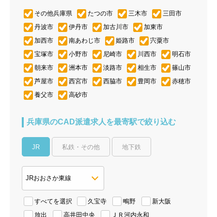
その他兵庫県
たつの市
三木市
三田市
丹波市
伊丹市
加古川市
加東市
加西市
南あわじ市
姫路市
宍粟市
宝塚市
小野市
尼崎市
川西市
明石市
朝来市
洲本市
淡路市
相生市
篠山市
芦屋市
西宮市
西脇市
豊岡市
赤穂市
養父市
高砂市
兵庫県のCAD派遣求人を最寄駅で絞り込む
JR
私鉄・その他
地下鉄
すべてを選択
久宝寺
鴫野
新大阪
放出
高井田中央
ＪＲ河内永和