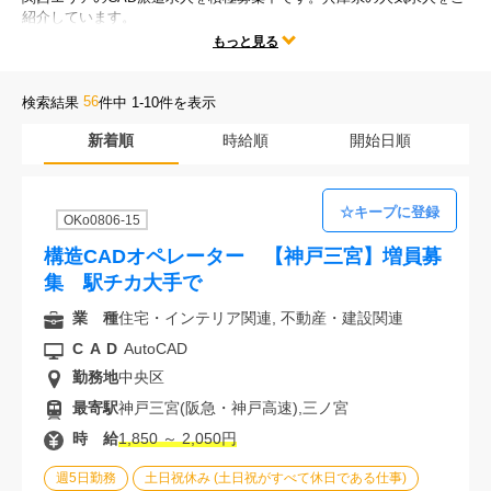
紹介しています。
会社案内
テレワークや時短勤務、残業なしなどの人気な働き方だけではなく、
もっと見る
勤務地、CADの種類、様々な求人条件の中からあなたにぴったりのお
仕事をご紹介します。
お電話でのお問い合わせ
56
検索結果
件中 1-10件を表示
新着順
時給順
開始日順
0120-630-660
0120-057-727
東 京
大 阪
0120-960-379
0120-978-186
名古屋
横 浜
OKo0806-15
電話受付：平日 9:15～19:00
構造CADオペレーター 【神戸三宮】増員募
集 駅チカ大手で
業 種
住宅・インテリア関連, 不動産・建設関連
CAD
AutoCAD
勤務地
中央区
最寄駅
神戸三宮(阪急・神戸高速),三ノ宮
時 給
1,850 ～ 2,050円
週5日勤務
土日祝休み (土日祝がすべて休日である仕事)