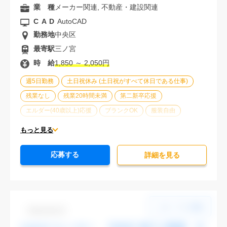
業 種
メーカー関連, 不動産・建設関連
CAD
AutoCAD
勤務地
中央区
最寄駅
三ノ宮
時 給
1,850 ～ 2,050円
週5日勤務
土日祝休み (土日祝がすべて休日である仕事)
残業なし
残業20時間未満
第二新卒応援
エルダー(40歳以上)応援
ブランクOK
服装自由
大手企業
駅から徒歩5分以内
オフィスが禁煙
もっと見る
20代活躍中
30代活躍中
派遣スタッフ活躍中
応募する
経験必須
詳細を⾒る
Dbk1106-03