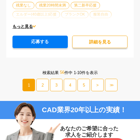
残業なし
残業20時間未満
第二新卒応援
エルダー(40歳以上)応援
ブランクOK
服装自由
大手企業
オフィスが禁煙
20代活躍中
30代活躍中
もっと見る
派遣スタッフ活躍中
経験必須
応募する
詳細を⾒る
56
検索結果
件中 1-10件を表示
1
2
3
4
5
>
>>
CAD業界20年以上の実績！
あなたのご希望に合った
求人をご紹介します