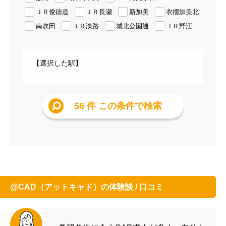
ＪＲ俊徳道
ＪＲ長瀬
新加美
衣摺加美北
南吹田
ＪＲ淡路
城北公園通
ＪＲ野江
【選択した駅】
56 件
この条件で検索
@CAD（アットキャド）の体験談 / 口コミ