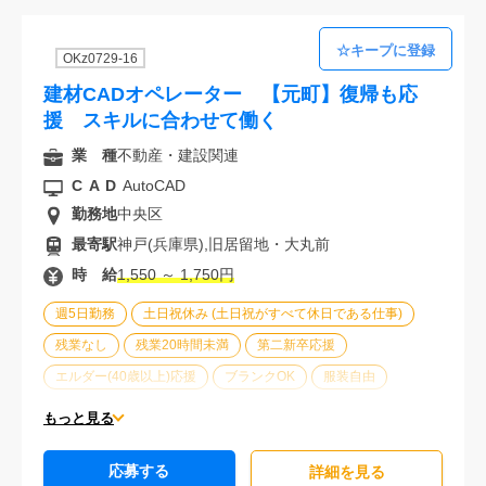
OKz0729-16
建材CADオペレーター 【元町】復帰も応
援 スキルに合わせて働く
業 種
不動産・建設関連
CAD
AutoCAD
勤務地
中央区
最寄駅
神戸(兵庫県),旧居留地・大丸前
時 給
1,550 ～ 1,750円
週5日勤務
土日祝休み (土日祝がすべて休日である仕事)
残業なし
残業20時間未満
第二新卒応援
エルダー(40歳以上)応援
ブランクOK
服装自由
車通勤可能
オフィスが禁煙
20代活躍中
30代活躍中
もっと見る
経験必須
応募する
詳細を⾒る