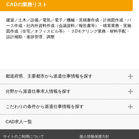
CADの業務リスト
建築／土木／設備／電気／電子／機械・見積書作成・計画図作成・パ
ース作成・社内外資料作成（会議資料／報告書等）・積算業務・実施
図作成（住宅／オフィスビル等）・３Dモデリング業務・材料手配・
設計補助・進捗管理、調整
都道府県、主要都市から派遣仕事情報を探す
北海道
青森県
岩手県
宮城県
秋田県
山形県
福島県
茨城県
分野から派遣仕事求⼈情報を探す
栃木県
群馬県
埼玉県
千葉県
東京都
神奈川県
新潟県
富山
意匠設計（建築）
内装（建築）
レイアウト
住宅
構造設計（建
県
石川県
福井県
山梨県
長野県
岐阜県
静岡県
愛知県
三
こだわりの条件から派遣仕事情報を探す
築）
電気設備
空調設備・衛生設備
通信設備
建築施工
仮設
重県
滋賀県
京都府
大阪府
兵庫県
奈良県
和歌山県
鳥取県
テレワーク
9時30分出社OK
10時以降出社OK
16時前退社OK
週5
建材
土木
プラント
機械
島根県
岡山県
広島県
山口県
徳島県
香川県
愛媛県
高知県
CAD求人一覧
日勤務
週4日勤務
土日祝休み (土日祝がすべて休日である仕事)
平
福岡県
佐賀県
長崎県
熊本県
大分県
宮崎県
鹿児島県
沖縄
日休みあり (週に一度以上平日に休日がある仕事)
残業なし
残業20
県
サイトのご利用について
個人情報保護方針