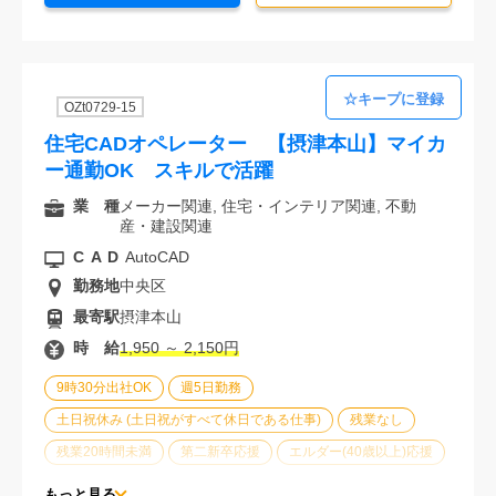
OZt0729-15
住宅CADオペレーター 【摂津本山】マイカ
ー通勤OK スキルで活躍
業 種
メーカー関連, 住宅・インテリア関連, 不動
産・建設関連
CAD
AutoCAD
勤務地
中央区
最寄駅
摂津本山
時 給
1,950 ～ 2,150円
9時30分出社OK
週5日勤務
土日祝休み (土日祝がすべて休日である仕事)
残業なし
残業20時間未満
第二新卒応援
エルダー(40歳以上)応援
ブランクOK
服装自由
大手企業
車通勤可能
もっと見る