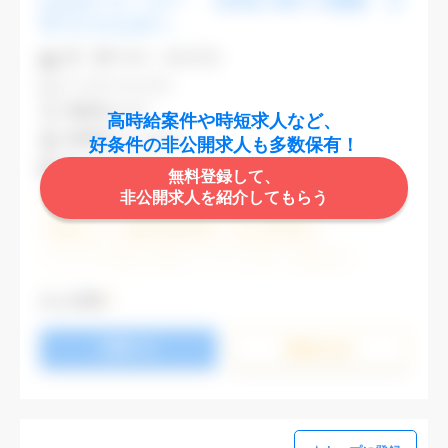
CADオペレーター 【渋谷】駅チカ勤務 大
手でスキルUPへ
業 種
不動産・建設関連
CAD
AutoCAD
勤務地
渋谷区
高時給案件や時短求人など、
最寄駅
渋谷,表参道
好条件の非公開求人も多数保有！
時 給
2,000円
無料登録して、
非公開求人を紹介してもらう
週5日勤務
土日祝休み (土日祝がすべて休日である仕事)
残業なし
残業20時間未満
第二新卒応援
エルダー(40歳以上)応援
ブランクOK
服装自由
大手企業
駅から徒歩5分以内
オフィスが禁煙
もっと見る
20代活躍中
30代活躍中
派遣スタッフ活躍中
応募する
経験必須
未経験歓迎
詳細を⾒る