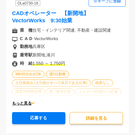
OLa0730-16
CADオペレーター 【新開地】
VectorWorks 9:30始業
業 種
住宅・インテリア関連, 不動産・建設関連
CAD
VectorWorks
勤務地
兵庫区
最寄駅
新開地,湊川
時 給
1,550 ～ 1,750円
9時30分出社OK
週5日勤務
土日祝休み (土日祝がすべて休日である仕事)
残業なし
残業20時間未満
第二新卒応援
エルダー(40歳以上)応援
ブランクOK
服装自由
オフィスが禁煙
20代活躍中
もっと見る
30代活躍中
経験必須
未経験歓迎
応募する
詳細を⾒る