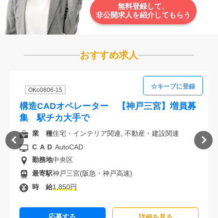
無料登録して、
非公開求人を紹介してもらう
おすすめ求人
OKo0806-15
構造CADオペレーター 【神戸三宮】増員募
集 駅チカ大手で
業 種
住宅・インテリア関連, 不動産・建設関連
CAD
AutoCAD
勤務地
中央区
最寄駅
神戸三宮(阪急・神戸高速)
時 給
1,850円
応募する
詳細を⾒る