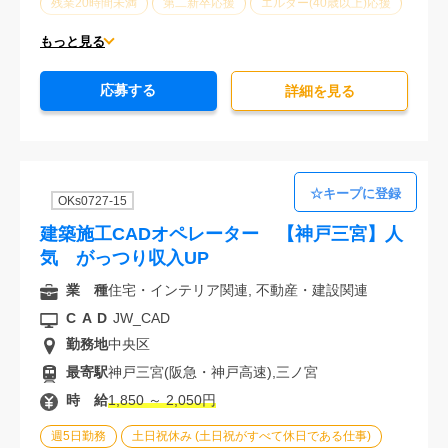
残業20時間未満
第二新卒応援
エルダー(40歳以上)応援
ブランクOK
服装自由
大手企業
駅から徒歩5分以内
もっと見る
オフィスが禁煙
20代活躍中
30代活躍中
応募する
派遣スタッフ活躍中
経験必須
詳細を⾒る
OKs0727-15
建築施工CADオペレーター 【神戸三宮】人
気 がっつり収入UP
業 種
住宅・インテリア関連, 不動産・建設関連
CAD
JW_CAD
勤務地
中央区
最寄駅
神戸三宮(阪急・神戸高速),三ノ宮
時 給
1,850 ～ 2,050円
週5日勤務
土日祝休み (土日祝がすべて休日である仕事)