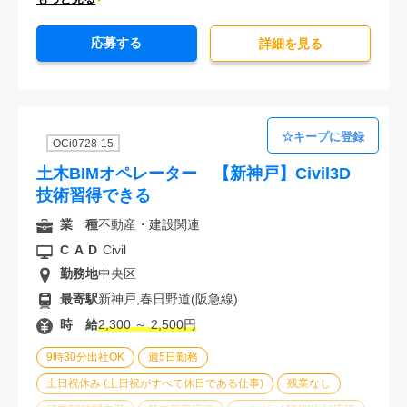
オフィスが禁煙
20代活躍中
30代活躍中
経験必須
応募する
詳細を⾒る
OCi0728-15
土木BIMオペレーター 【新神戸】Civil3D
技術習得できる
業 種
不動産・建設関連
CAD
Civil
勤務地
中央区
最寄駅
新神戸,春日野道(阪急線)
時 給
2,300 ～ 2,500円
9時30分出社OK
週5日勤務
土日祝休み (土日祝がすべて休日である仕事)
残業なし