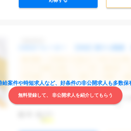
応募する
Dbk1106-03
CADオペレーター 【渋谷】駅チカ勤務 
週5日勤務
土日祝休み (土日祝がすべて休日である仕事)
エルダー(40歳以上)応援
ブランクOK
服装自由
20代活躍中
30代活躍中
派遣スタッフ活躍中
経
時給案件や時短求人など、
好条件の非公開求人も多数保
CAD
Auto
業 種
不動産・建設関連
無料登録して、
非公開求人を紹介してもらう
勤務地
渋谷区
最寄駅
渋谷,
道
2,000
時 給
円