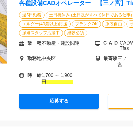
各種設備CADオペレーター 【三ノ宮】Tf
週5日勤務
土日祝休み (土日祝がすべて休日である仕事)
エルダー(40歳以上)応援
ブランクOK
服装自由
派遣スタッフ活躍中
経験必須
CAD
CADWe
業 種
不動産・建設関連
Tfas
勤務地
中央区
最寄駅
三ノ
宮
時 給
1,700 ～ 1,900
円
応募する