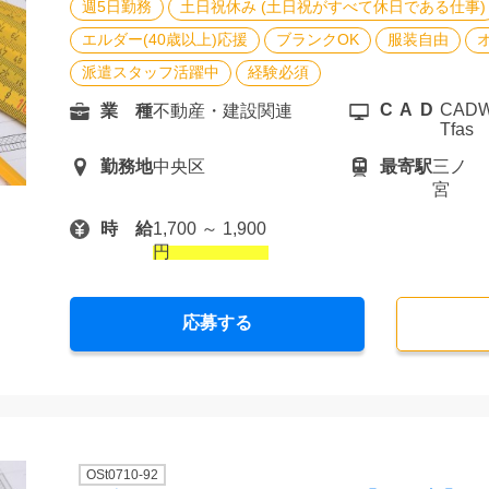
週5日勤務
土日祝休み (土日祝がすべて休日である仕事)
エルダー(40歳以上)応援
ブランクOK
服装自由
派遣スタッフ活躍中
経験必須
CAD
CADWe
業 種
不動産・建設関連
Tfas
勤務地
中央区
最寄駅
三ノ
宮
時 給
1,700 ～ 1,900
円
応募する
OSt0710-92