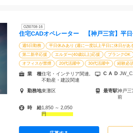
OZt0708-16
住宅CADオペレーター 【神戸三宮】平
週5日勤務
平日休みあり (週に一度以上平日に休日があ
第二新卒応援
エルダー(40歳以上)応援
ブランクOK
オフィスが禁煙
20代活躍中
30代活躍中
経験必
CAD
JW_C
業 種
住宅・インテリア関連,
不動産・建設関連
勤務地
東灘区
最寄駅
神戸三
前
時 給
1,850 ～ 2,050
円