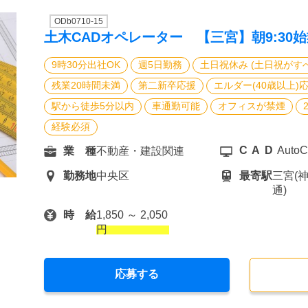
ODb0710-15
土木CADオペレーター 【三宮】朝9:30
9時30分出社OK
週5日勤務
土日祝休み (土日祝がす
残業20時間未満
第二新卒応援
エルダー(40歳以上)
駅から徒歩5分以内
車通勤可能
オフィスが禁煙
経験必須
CAD
Auto
業 種
不動産・建設関連
勤務地
中央区
最寄駅
三宮(
通)
時 給
1,850 ～ 2,050
円
応募する