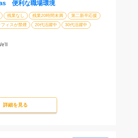
as 便利な職場環境
残業なし
残業20時間未満
第二新卒応援
オフィスが禁煙
20代活躍中
30代活躍中
'll
詳細を⾒る