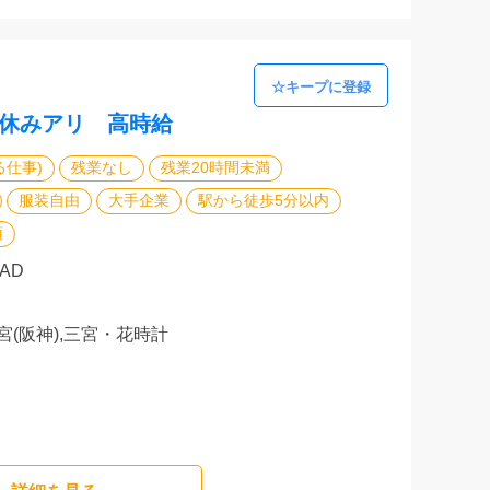
日休みアリ 高時給
る仕事)
残業なし
残業20時間未満
服装自由
大手企業
駅から徒歩5分以内
須
AD
宮(阪神),三宮・花時計