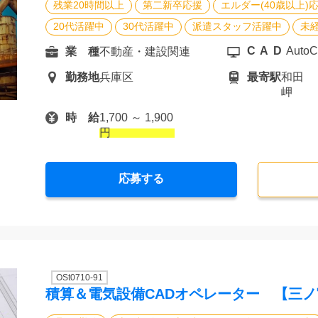
残業20時間以上
第二新卒応援
エルダー(40歳以上)
20代活躍中
30代活躍中
派遣スタッフ活躍中
未
CAD
Auto
業 種
不動産・建設関連
勤務地
兵庫区
最寄駅
和田
岬
時 給
1,700 ～ 1,900
円
応募する
OSt0710-91
積算＆電気設備CADオペレーター 【三ノ宮