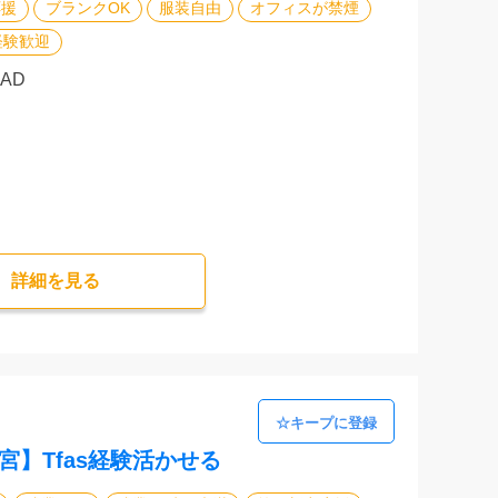
応援
ブランクOK
服装自由
オフィスが禁煙
経験歓迎
CAD
詳細を⾒る
】Tfas経験活かせる