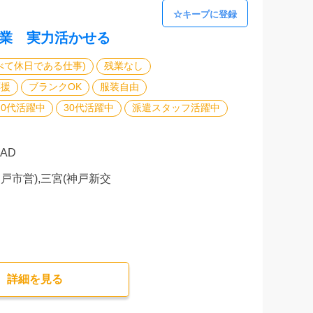
始業 実力活かせる
べて休日である仕事)
残業なし
応援
ブランクOK
服装自由
20代活躍中
30代活躍中
派遣スタッフ活躍中
CAD
神戸市営),三宮(神戸新交
詳細を⾒る