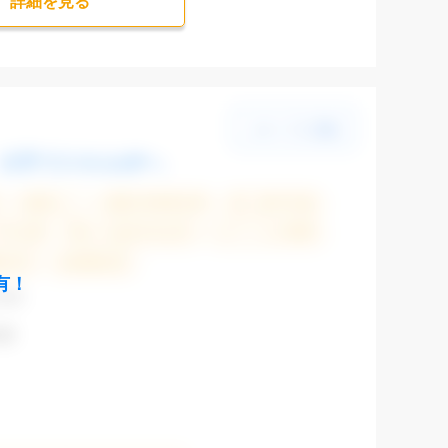
詳細を⾒る
大手でスキルUPへ
残業なし
残業20時間未満
第二新卒応援
大手企業
駅から徒歩5分以内
オフィスが禁煙
験必須
未経験歓迎
有！
CAD
表参