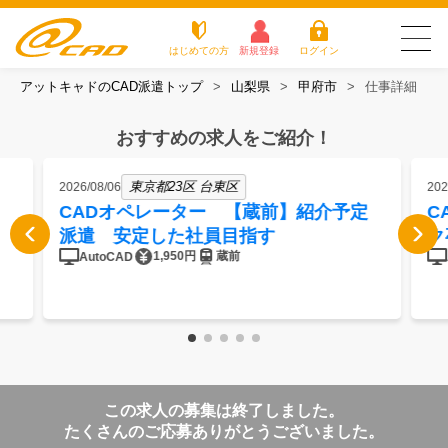
はじめての方
新規登録
ログイン
アットキャドのCAD派遣トップ
山梨県
甲府市
仕事詳細
友だち追加で
登録して求人を
アットキャドが選
派遣がは
お仕
お役立
よく
最新の求人を確認
チェック
ばれる3つの理由
じめての
事を
ちコラ
ある
おすすめの求人をご紹介！
方
探す
ム
質問
アットキャドが選ばれる3つの理由
東京都23区 台東区
2026/08/06
202
CADオペレーター 【蔵前】紹介予定
C
派遣がはじめての方
派遣 安定した社員目指す
ク
1,950円
蔵前
AutoCAD
お仕事を探す
お役立ちコラム
よくある質問
この求人の募集は終了しました。
転職をご希望の方
企業のご担当者様
たくさんのご応募ありがとうございました。