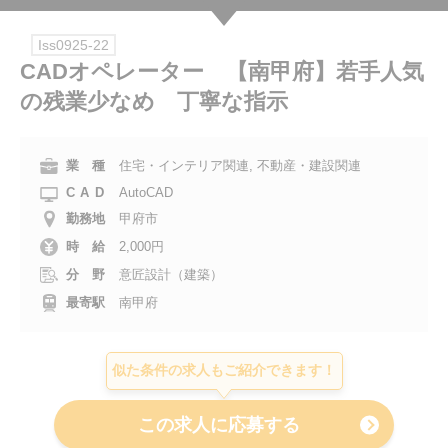
会社案内
Iss0925-22
CADオペレーター 【南甲府】若手人気
お電話でのお問い合わせ
の残業少なめ 丁寧な指示
0120-630-660
0120-057-727
東 京
大 阪
業 種
住宅・インテリア関連, 不動産・建設関連
0120-960-379
0120-978-186
名古屋
横 浜
CAD
AutoCAD
電話受付：平日 9:15～19:00
勤務地
甲府市
時 給
2,000円
分 野
意匠設計（建築）
最寄駅
南甲府
似た条件の求人もご紹介できます！