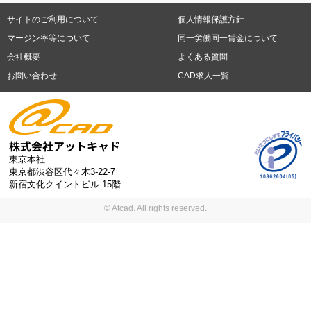
福岡県
佐賀県
長崎県
熊本県
大分県
宮崎県
鹿児島県
沖縄
日休みあり (週に一度以上平日に休日がある仕事)
残業なし
残業20
県
サイトのご利用について
個人情報保護方針
時間未満
残業20時間以上
第二新卒応援
エルダー(40歳以上)応援
札幌市
仙台市
川崎市
横浜市
相模原市
千葉市
さいたま市
マージン率等について
同一労働同一賃金について
シニア(60歳以上)応援
ブランクOK
服装自由
制服あり
大手企
新潟市
名古屋市
静岡市
浜松市
大阪市
堺市
京都市
神戸市
会社概要
よくある質問
業
駅から徒歩5分以内
車通勤可能
オフィスが禁煙
20代活躍中
岡山市
広島市
福岡市
北九州市
お問い合わせ
CAD求人一覧
30代活躍中
派遣スタッフ活躍中
紹介予定派遣
経験必須
未経
験歓迎
大量募集
東京本社
東京都渋谷区代々木3-22-7
新宿文化クイントビル 15階
© Atcad. All rights reserved.