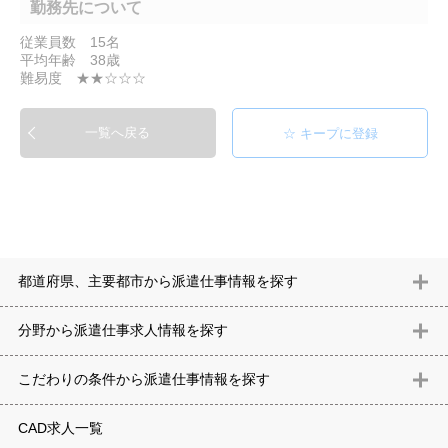
勤務先について
従業員数 15名
平均年齢 38歳
難易度 ★★☆☆☆
一覧へ戻る
都道府県、主要都市から派遣仕事情報を探す
北海道
青森県
岩手県
宮城県
秋田県
山形県
福島県
茨城県
分野から派遣仕事求⼈情報を探す
栃木県
群馬県
埼玉県
千葉県
東京都
神奈川県
新潟県
富山
意匠設計（建築）
内装（建築）
レイアウト
住宅
構造設計（建
県
石川県
福井県
山梨県
長野県
岐阜県
静岡県
愛知県
三
こだわりの条件から派遣仕事情報を探す
築）
電気設備
空調設備・衛生設備
通信設備
建築施工
仮設
重県
滋賀県
京都府
大阪府
兵庫県
奈良県
和歌山県
鳥取県
テレワーク
9時30分出社OK
10時以降出社OK
16時前退社OK
週5
建材
土木
プラント
機械
島根県
岡山県
広島県
山口県
徳島県
香川県
愛媛県
高知県
CAD求人一覧
日勤務
週4日勤務
土日祝休み (土日祝がすべて休日である仕事)
平