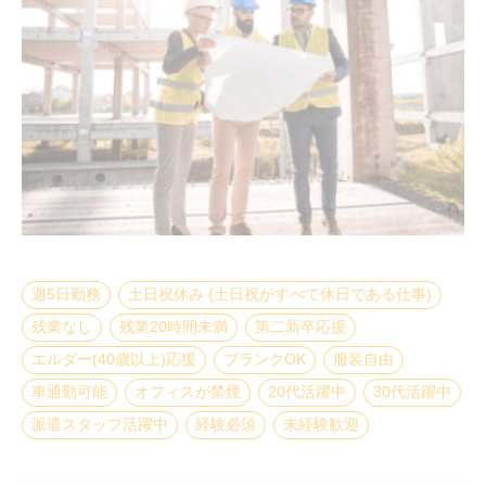
週5日勤務
土日祝休み (土日祝がすべて休日である仕事)
残業なし
残業20時間未満
第二新卒応援
エルダー(40歳以上)応援
ブランクOK
服装自由
車通勤可能
オフィスが禁煙
20代活躍中
30代活躍中
派遣スタッフ活躍中
経験必須
未経験歓迎