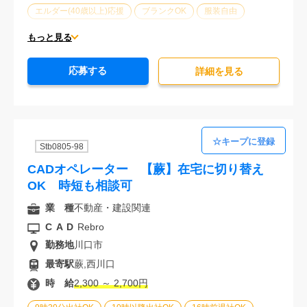
エルダー(40歳以上)応援
ブランクOK
服装自由
大手企業
駅から徒歩5分以内
車通勤可能
もっと見る
オフィスが禁煙
20代活躍中
30代活躍中
応募する
派遣スタッフ活躍中
経験必須
未経験歓迎
詳細を⾒る
Stb0805-98
CADオペレーター 【蕨】在宅に切り替え
OK 時短も相談可
業 種
不動産・建設関連
CAD
Rebro
勤務地
川口市
最寄駅
蕨,西川口
時 給
2,300 ～ 2,700円