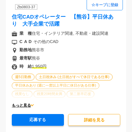
Zts0803-37
住宅CADオペレーター 【熊谷】平日休あ
り 大手企業で活躍
業 種
住宅・インテリア関連, 不動産・建設関連
CAD
その他のCAD
勤務地
熊谷市
最寄駅
熊谷
時 給
1,950円
週5日勤務
土日祝休み (土日祝がすべて休日である仕事)
平日休みあり (週に一度以上平日に休日がある仕事)
残業なし
残業20時間未満
第二新卒応援
エルダー(40歳以上)応援
ブランクOK
服装自由
もっと見る
大手企業
オフィスが禁煙
20代活躍中
30代活躍中
応募する
派遣スタッフ活躍中
経験必須
大量募集
詳細を⾒る