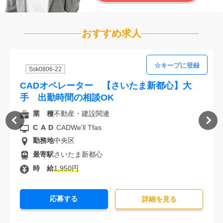
おすすめ求人
Ssk0806-22
CADオペレーター 【さいたま新都心】大
手 出勤時間の相談OK
業 種
不動産・建設関連
CAD
CADWe'll Tfas
勤務地
中央区
最寄駅
さいたま新都心
時 給
1,950円
応募する
詳細を⾒る