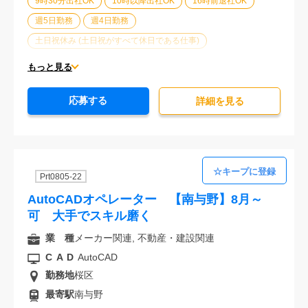
9時30分出社OK
10時以降出社OK
16時前退社OK
週5日勤務
週4日勤務
土日祝休み (土日祝がすべて休日である仕事)
平日休みあり (週に一度以上平日に休日がある仕事)
もっと見る
残業なし
残業20時間未満
第二新卒応援
応募する
エルダー(40歳以上)応援
ブランクOK
詳細を⾒る
服装自由
オフィスが禁煙
20代活躍中
30代活躍中
Prt0805-22
AutoCADオペレーター 【南与野】8月～
可 大手でスキル磨く
業 種
メーカー関連, 不動産・建設関連
CAD
AutoCAD
勤務地
桜区
最寄駅
南与野