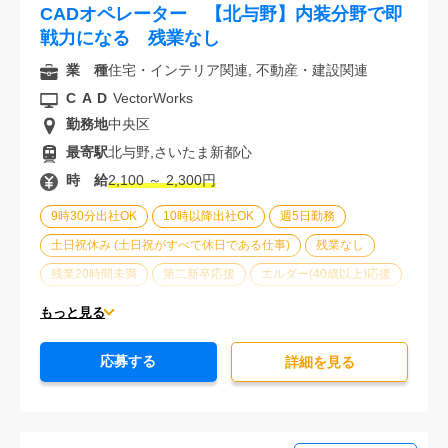
CADオペレーター 【北与野】内装分野で即
戦力になる 残業なし
業 種
住宅・インテリア関連, 不動産・建設関連
CAD
VectorWorks
勤務地
中央区
最寄駅
北与野,さいたま新都心
時 給
2,100 ～ 2,300円
9時30分出社OK
10時以降出社OK
週5日勤務
土日祝休み (土日祝がすべて休日である仕事)
残業なし
残業20時間未満
第二新卒応援
エルダー(40歳以上)応援
ブランクOK
服装自由
車通勤可能
オフィスが禁煙
もっと見る
20代活躍中
30代活躍中
派遣スタッフ活躍中
応募する
経験必須
詳細を⾒る