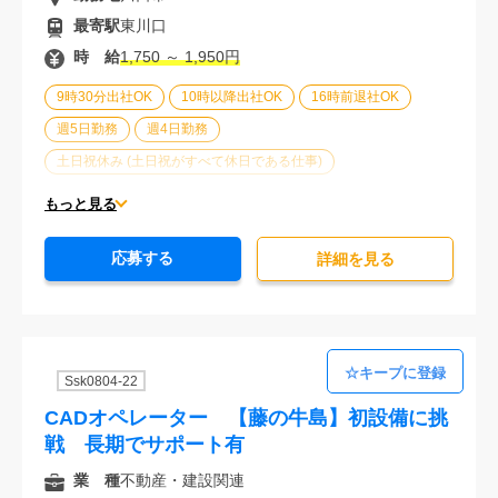
最寄駅
東川口
時 給
1,750 ～ 1,950円
9時30分出社OK
10時以降出社OK
16時前退社OK
週5日勤務
週4日勤務
土日祝休み (土日祝がすべて休日である仕事)
平日休みあり (週に一度以上平日に休日がある仕事)
もっと見る
残業なし
残業20時間未満
第二新卒応援
応募する
エルダー(40歳以上)応援
ブランクOK
詳細を⾒る
服装自由
車通勤可能
オフィスが禁煙
20代活躍中
30代活躍中
未経験歓迎
Ssk0804-22
CADオペレーター 【藤の牛島】初設備に挑
戦 長期でサポート有
業 種
不動産・建設関連