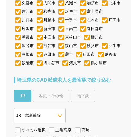
久喜市
入間市
八潮市
加須市
北本市
吉川市
和光市
坂戸市
富士見市
川口市
川越市
幸手市
志木市
戸田市
所沢市
新座市
日高市
春日部市
朝霞市
本庄市
東松山市
桶川市
深谷市
熊谷市
狭山市
秩父市
羽生市
草加市
蓮田市
蕨市
行田市
越谷市
飯能市
鳩ヶ谷市
鴻巣市
鶴ヶ島市
埼玉県のCAD派遣求人を最寄駅で絞り込む
JR
私鉄・その他
地下鉄
すべてを選択
上毛高原
高崎