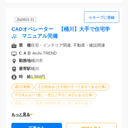
Zts0803-31
CADオペレーター 【桶川】大手で住宅学
ぶ マニュアル完備
業 種
住宅・インテリア関連, 不動産・建設関連
CAD
Archi-TREND
勤務地
桶川市
最寄駅
桶川
時 給
1,950円
週5日勤務
土日祝休み (土日祝がすべて休日である仕事)
平日休みあり (週に一度以上平日に休日がある仕事)
残業なし
残業20時間未満
第二新卒応援
エルダー(40歳以上)応援
ブランクOK
服装自由
もっと見る
大手企業
車通勤可能
オフィスが禁煙
20代活躍中