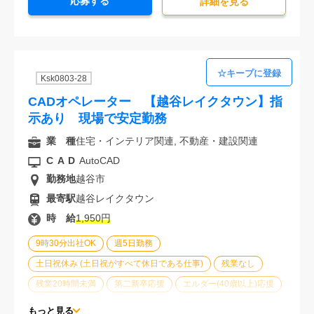
応募する
30代活躍中
派遣スタッフ活躍中
経験必須
詳細を⾒る
未経験歓迎
Ksk0803-28
CADオペレーター 【越谷レイクタウン】指
示あり 現場で安定勤務
業 種
住宅・インテリア関連, 不動産・建設関連
CAD
AutoCAD
勤務地
越谷市
最寄駅
越谷レイクタウン
時 給
1,950円
9時30分出社OK
週5日勤務
土日祝休み (土日祝がすべて休日である仕事)
残業なし
残業20時間未満
第二新卒応援
エルダー(40歳以上)応援
ブランクOK
服装自由
車通勤可能
オフィスが禁煙
もっと見る