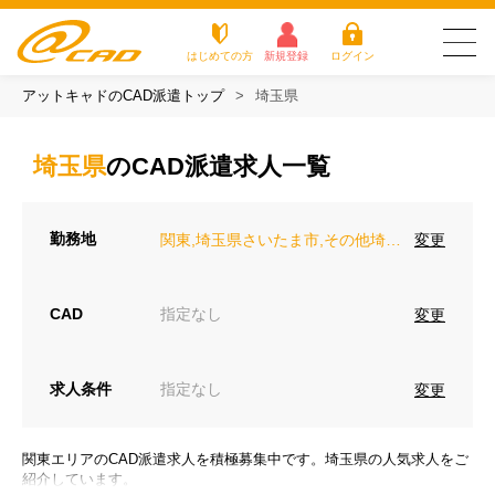
はじめての方
新規登録
ログイン
アットキャドのCAD派遣トップ
埼玉県
友だち追加で
登録して求人を
アットキャドが選
派遣がは
お仕
お役立
よく
最新の求人を確認
チェック
ばれる3つの理由
じめての
事を
ちコラ
ある
埼玉県
のCAD派遣求人一覧
方
探す
ム
質問
アットキャドが選ばれる3つの理由
勤務地
変更
関東,埼玉県さいたま市,その他埼玉県
派遣がはじめての方
お仕事を探す
CAD
指定なし
変更
お役立ちコラム
求人条件
指定なし
変更
よくある質問
転職をご希望の方
関東エリアのCAD派遣求人を積極募集中です。埼玉県の人気求人をご
企業のご担当者様
紹介しています。