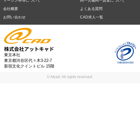
マージン率等について
同一労働同一賃金について
シニア(60歳以上)応援
ブランクOK
服装自由
制服あり
大手企
新潟市
名古屋市
静岡市
浜松市
大阪市
堺市
京都市
神戸市
会社概要
よくある質問
業
駅から徒歩5分以内
車通勤可能
オフィスが禁煙
20代活躍中
岡山市
広島市
福岡市
北九州市
お問い合わせ
CAD求人一覧
30代活躍中
派遣スタッフ活躍中
紹介予定派遣
経験必須
未経
験歓迎
大量募集
東京本社
東京都渋谷区代々木3-22-7
新宿文化クイントビル 15階
© Atcad. All rights reserved.