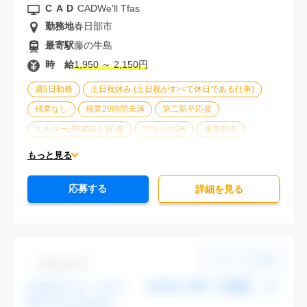
CAD
CADWe'll Tfas
勤務地
春日部市
最寄駅
藤の牛島
時 給
1,950 ～ 2,150円
週5日勤務
土日祝休み (土日祝がすべて休日である仕事)
残業なし
残業20時間未満
第二新卒応援
エルダー(40歳以上)応援
ブランクOK
服装自由
車通勤可能
オフィスが禁煙
20代活躍中
30代活躍中
もっと見る
派遣スタッフ活躍中
経験必須
未経験歓迎
応募する
詳細を⾒る
Dbk1106-03
CADオペレーター 【渋谷】駅チカ勤務 大
手でスキルUPへ