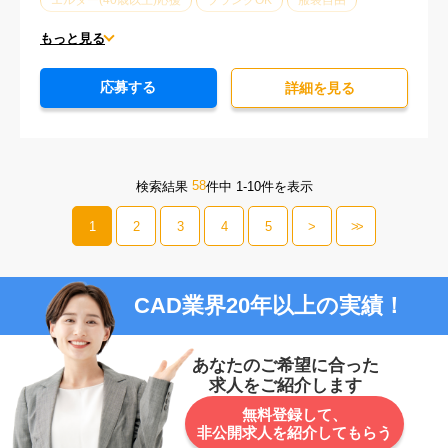
エルダー(40歳以上)応援
ブランクOK
服装自由
大手企業
車通勤可能
オフィスが禁煙
20代活躍中
もっと見る
30代活躍中
派遣スタッフ活躍中
経験必須
応募する
詳細を⾒る
58
検索結果
件中 1-10件を表示
1
2
3
4
5
>
>>
CAD業界20年以上の実績！
あなたのご希望に合った
求人をご紹介します
無料登録して、
非公開求人を紹介してもらう