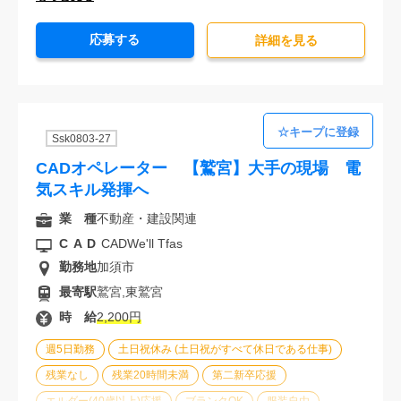
20代活躍中
30代活躍中
派遣スタッフ活躍中
応募する
経験必須
詳細を⾒る
Ssk0803-27
CADオペレーター 【鷲宮】大手の現場 電
気スキル発揮へ
業 種
不動産・建設関連
CAD
CADWe'll Tfas
勤務地
加須市
最寄駅
鷲宮,東鷲宮
時 給
2,200円
週5日勤務
土日祝休み (土日祝がすべて休日である仕事)
残業なし
残業20時間未満
第二新卒応援