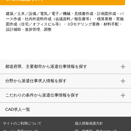
建築／土木／設備／電気／電子／機械・見積書作成・計画図作成・パ
ース作成・社内外資料作成（会議資料／報告書等）・積算業務・実施
図作成（住宅／オフィスビル等）・３Dモデリング業務・材料手配・
設計補助・進捗管理、調整
都道府県、主要都市から派遣仕事情報を探す
北海道
青森県
岩手県
宮城県
秋田県
山形県
福島県
茨城県
分野から派遣仕事求⼈情報を探す
栃木県
群馬県
埼玉県
千葉県
東京都
神奈川県
新潟県
富山
意匠設計（建築）
内装（建築）
レイアウト
住宅
構造設計（建
県
石川県
福井県
山梨県
長野県
岐阜県
静岡県
愛知県
三
こだわりの条件から派遣仕事情報を探す
築）
電気設備
空調設備・衛生設備
通信設備
建築施工
仮設
重県
滋賀県
京都府
大阪府
兵庫県
奈良県
和歌山県
鳥取県
テレワーク
9時30分出社OK
10時以降出社OK
16時前退社OK
週5
建材
土木
プラント
機械
島根県
岡山県
広島県
山口県
徳島県
香川県
愛媛県
高知県
CAD求人一覧
日勤務
週4日勤務
土日祝休み (土日祝がすべて休日である仕事)
平
福岡県
佐賀県
長崎県
熊本県
大分県
宮崎県
鹿児島県
沖縄
日休みあり (週に一度以上平日に休日がある仕事)
残業なし
残業20
県
サイトのご利用について
個人情報保護方針
時間未満
残業20時間以上
第二新卒応援
エルダー(40歳以上)応援
札幌市
仙台市
川崎市
横浜市
相模原市
千葉市
さいたま市