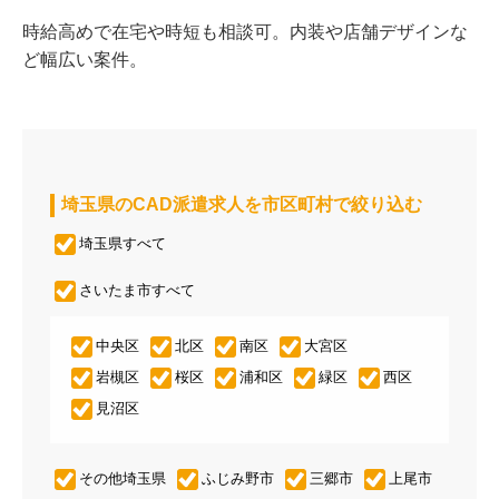
時給高めで在宅や時短も相談可。内装や店舗デザインな
ど幅広い案件。
埼玉県のCAD派遣求人を市区町村で絞り込む
埼玉県すべて
さいたま市すべて
中央区
北区
南区
大宮区
岩槻区
桜区
浦和区
緑区
西区
見沼区
その他埼玉県
ふじみ野市
三郷市
上尾市