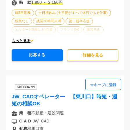
時 給
1,950 ～ 2,150円
週5日勤務
土日祝休み (土日祝がすべて休日である仕事)
残業なし
残業20時間未満
第二新卒応援
エルダー(40歳以上)応援
ブランクOK
服装自由
車通勤可能
オフィスが禁煙
20代活躍中
30代活躍中
もっと見る
派遣スタッフ活躍中
経験必須
未経験歓迎
応募する
詳細を⾒る
Kki0804-99
JW_CADオペレーター 【東川口】時短・週
短の相談OK
業 種
不動産・建設関連
CAD
JW_CAD
勤務地
川口市