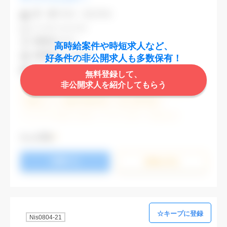
業 種
不動産・建設関連
CAD
AutoCAD
勤務地
渋谷区
高時給案件や時短求人など、
最寄駅
渋谷,表参道
好条件の非公開求人も多数保有！
時 給
2,000円
無料登録して、
非公開求人を紹介してもらう
週5日勤務
土日祝休み (土日祝がすべて休日である仕事)
残業なし
残業20時間未満
第二新卒応援
エルダー(40歳以上)応援
ブランクOK
服装自由
大手企業
駅から徒歩5分以内
オフィスが禁煙
もっと見る
20代活躍中
30代活躍中
派遣スタッフ活躍中
応募する
経験必須
未経験歓迎
詳細を⾒る
Nis0804-21