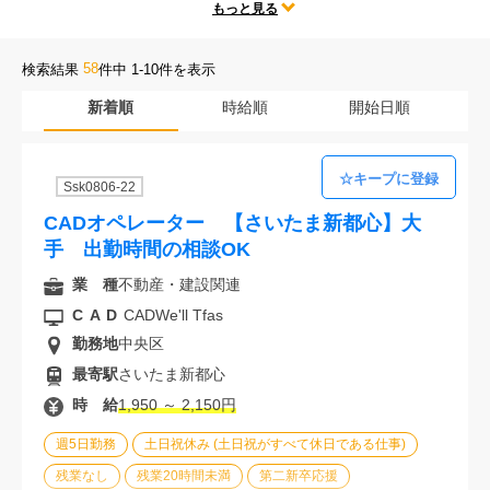
テレワークや時短勤務、残業なしなどの人気な働き方だけではなく、
もっと見る
会社案内
勤務地、CADの種類、様々な求人条件の中からあなたにぴったりのお
仕事をご紹介します。
58
検索結果
件中 1-10件を表示
お電話でのお問い合わせ
新着順
時給順
開始日順
0120-630-660
0120-057-727
東 京
大 阪
Ssk0806-22
0120-960-379
0120-978-186
名古屋
横 浜
CADオペレーター 【さいたま新都心】大
電話受付：平日 9:15～19:00
手 出勤時間の相談OK
業 種
不動産・建設関連
CAD
CADWe'll Tfas
勤務地
中央区
最寄駅
さいたま新都心
時 給
1,950 ～ 2,150円
週5日勤務
土日祝休み (土日祝がすべて休日である仕事)
残業なし
残業20時間未満
第二新卒応援