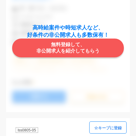
業 種
不動産・建設関連
CAD
AutoCAD
勤務地
渋谷区
高時給案件や時短求人など、
最寄駅
渋谷,表参道
好条件の非公開求人も多数保有！
時 給
2,000円
無料登録して、
非公開求人を紹介してもらう
週5日勤務
土日祝休み (土日祝がすべて休日である仕事)
残業なし
残業20時間未満
第二新卒応援
エルダー(40歳以上)応援
ブランクOK
服装自由
大手企業
駅から徒歩5分以内
オフィスが禁煙
もっと見る
20代活躍中
30代活躍中
派遣スタッフ活躍中
応募する
経験必須
未経験歓迎
詳細を⾒る
Iss0805-05