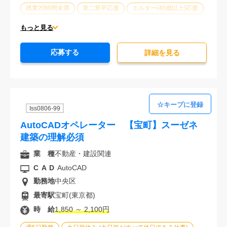
残業20時間未満
第二新卒応援
エルダー(40歳以上)応援
ブランクOK
服装自由
駅から徒歩5分以内
もっと見る
オフィスが禁煙
20代活躍中
30代活躍中
応募する
派遣スタッフ活躍中
経験必須
未経験歓迎
詳細を⾒る
Iss0806-99
AutoCADオペレーター 【宝町】スーゼネ
建築の理解必須
業 種
不動産・建設関連
CAD
AutoCAD
勤務地
中央区
最寄駅
宝町(東京都)
時 給
1,850 ～ 2,100円