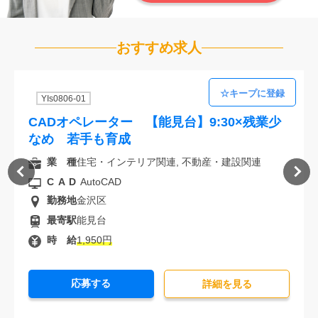
おすすめ求人
YIs0806-01
CADオペレーター 【能見台】9:30×残業少
なめ 若手も育成
業 種
住宅・インテリア関連, 不動産・建設関連
CAD
AutoCAD
勤務地
金沢区
最寄駅
能見台
時 給
1,950円
応募する
詳細を⾒る