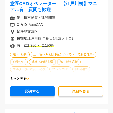
意匠CADオペレーター 【江戸川橋】マニュ
アル有 質問も歓迎
業 種
不動産・建設関連
CAD
AutoCAD
勤務地
文京区
最寄駅
江戸川橋,早稲田(東京メトロ)
時 給
1,950 ～ 2,150円
週5日勤務
土日祝休み (土日祝がすべて休日である仕事)
残業なし
残業20時間未満
第二新卒応援
エルダー(40歳以上)応援
ブランクOK
服装自由
駅から徒歩5分以内
オフィスが禁煙
20代活躍中
もっと見る
30代活躍中
派遣スタッフ活躍中
経験必須
応募する
詳細を⾒る