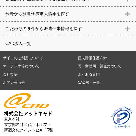
北海道
青森県
岩手県
宮城県
秋田県
山形県
福島県
茨城県
分野から派遣仕事求⼈情報を探す
栃木県
群馬県
埼玉県
千葉県
東京都
神奈川県
新潟県
富山
意匠設計（建築）
内装（建築）
レイアウト
住宅
構造設計（建
県
石川県
福井県
山梨県
長野県
岐阜県
静岡県
愛知県
三
こだわりの条件から派遣仕事情報を探す
築）
電気設備
空調設備・衛生設備
通信設備
建築施工
仮設
重県
滋賀県
京都府
大阪府
兵庫県
奈良県
和歌山県
鳥取県
テレワーク
9時30分出社OK
10時以降出社OK
16時前退社OK
週5
建材
土木
プラント
機械
島根県
岡山県
広島県
山口県
徳島県
香川県
愛媛県
高知県
CAD求人一覧
日勤務
週4日勤務
土日祝休み (土日祝がすべて休日である仕事)
平
福岡県
佐賀県
長崎県
熊本県
大分県
宮崎県
鹿児島県
沖縄
日休みあり (週に一度以上平日に休日がある仕事)
残業なし
残業20
県
サイトのご利用について
個人情報保護方針
時間未満
残業20時間以上
第二新卒応援
エルダー(40歳以上)応援
札幌市
仙台市
川崎市
横浜市
相模原市
千葉市
さいたま市
マージン率等について
同一労働同一賃金について
シニア(60歳以上)応援
ブランクOK
服装自由
制服あり
大手企
新潟市
名古屋市
静岡市
浜松市
大阪市
堺市
京都市
神戸市
会社概要
よくある質問
業
駅から徒歩5分以内
車通勤可能
オフィスが禁煙
20代活躍中
岡山市
広島市
福岡市
北九州市
お問い合わせ
CAD求人一覧
30代活躍中
派遣スタッフ活躍中
紹介予定派遣
経験必須
未経
験歓迎
大量募集
東京本社
東京都渋谷区代々木3-22-7
新宿文化クイントビル 15階