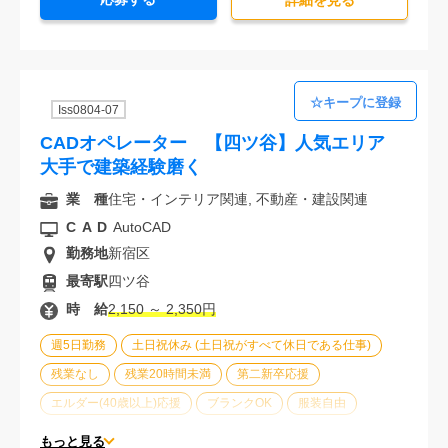
詳細を⾒る
Iss0804-07
CADオペレーター 【四ツ谷】人気エリア
大手で建築経験磨く
業 種
住宅・インテリア関連, 不動産・建設関連
CAD
AutoCAD
勤務地
新宿区
最寄駅
四ツ谷
時 給
2,150 ～ 2,350円
週5日勤務
土日祝休み (土日祝がすべて休日である仕事)
残業なし
残業20時間未満
第二新卒応援
エルダー(40歳以上)応援
ブランクOK
服装自由
駅から徒歩5分以内
オフィスが禁煙
20代活躍中
もっと見る