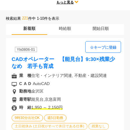
テレワークや時短勤務、残業なしなどの人気な働き方だけではなく、
もっと見る
会社案内
勤務地、CADの種類、様々な求人条件の中からあなたにぴったりのお
仕事をご紹介します。
221
検索結果
件中 1-10件を表示
お電話でのお問い合わせ
新着順
時給順
開始日順
0120-630-660
0120-057-727
東 京
大 阪
YIs0806-01
0120-960-379
0120-978-186
名古屋
横 浜
CADオペレーター 【能見台】9:30×残業少
電話受付：平日 9:15～19:00
なめ 若手も育成
業 種
住宅・インテリア関連, 不動産・建設関連
CAD
AutoCAD
勤務地
金沢区
最寄駅
能見台,京急富岡
時 給
1,950 ～ 2,150円
9時30分出社OK
週5日勤務
土日祝休み (土日祝がすべて休日である仕事)
残業なし