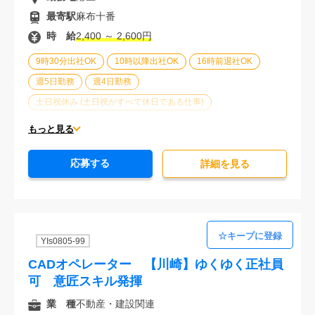
最寄駅
麻布十番
時 給
2,400 ～ 2,600円
9時30分出社OK
10時以降出社OK
16時前退社OK
週5日勤務
週4日勤務
土日祝休み (土日祝がすべて休日である仕事)
平日休みあり (週に一度以上平日に休日がある仕事)
もっと見る
残業なし
残業20時間未満
第二新卒応援
応募する
エルダー(40歳以上)応援
ブランクOK
詳細を⾒る
服装自由
駅から徒歩5分以内
オフィスが禁煙
20代活躍中
30代活躍中
経験必須
YIs0805-99
CADオペレーター 【川崎】ゆくゆく正社員
可 意匠スキル発揮
業 種
不動産・建設関連