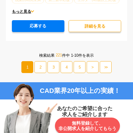
残業20時間未満
第二新卒応援
エルダー(40歳以上)応援
ブランクOK
服装自由
駅から徒歩5分以内
もっと見る
オフィスが禁煙
20代活躍中
30代活躍中
応募する
派遣スタッフ活躍中
経験必須
詳細を⾒る
221
検索結果
件中 1-10件を表示
1
2
3
4
5
>
>>
CAD業界20年以上の実績！
あなたのご希望に合った
求人をご紹介します
無料登録して、
非公開求人を紹介してもらう