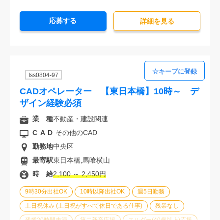
30代活躍中
派遣スタッフ活躍中
経験必須
応募する
未経験歓迎
詳細を⾒る
Iss0804-97
CADオペレーター 【東日本橋】10時～ デ
ザイン経験必須
業 種
不動産・建設関連
CAD
その他のCAD
勤務地
中央区
最寄駅
東日本橋,馬喰横山
時 給
2,100 ～ 2,450円
9時30分出社OK
10時以降出社OK
週5日勤務
土日祝休み (土日祝がすべて休日である仕事)
残業なし