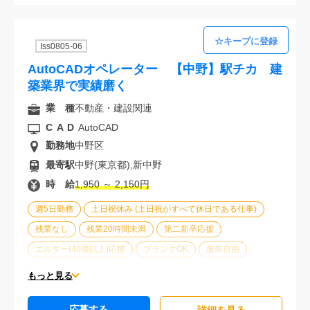
Iss0805-06
AutoCADオペレーター 【中野】駅チカ 建
築業界で実績磨く
業 種
不動産・建設関連
CAD
AutoCAD
勤務地
中野区
最寄駅
中野(東京都),新中野
時 給
1,950 ～ 2,150円
週5日勤務
土日祝休み (土日祝がすべて休日である仕事)
残業なし
残業20時間未満
第二新卒応援
エルダー(40歳以上)応援
ブランクOK
服装自由
駅から徒歩5分以内
オフィスが禁煙
20代活躍中
もっと見る
30代活躍中
派遣スタッフ活躍中
経験必須
応募する
未経験歓迎