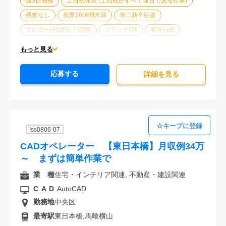
週5日勤務
土日祝休み (土日祝がすべて休日である仕事)
残業なし
残業20時間未満
第二新卒応援
エルダー(40歳以上)応援
ブランクOK
服装自由
駅から徒歩5分以内
オフィスが禁煙
20代活躍中
もっと見る
30代活躍中
派遣スタッフ活躍中
経験必須
応募する
詳細を⾒る
Iss0806-07
CADオペレーター 【東日本橋】月収例34万
～ まずは簡単作業で
業 種
住宅・インテリア関連, 不動産・建設関連
CAD
AutoCAD
勤務地
中央区
最寄駅
東日本橋,馬喰横山