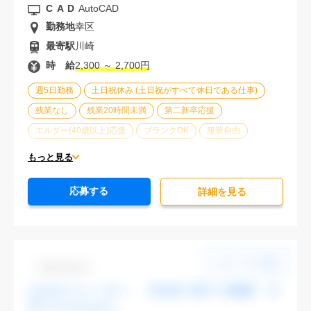
CAD
AutoCAD
勤務地
幸区
最寄駅
川崎
時 給
2,300 ～ 2,700円
週5日勤務
土日祝休み (土日祝がすべて休日である仕事)
残業なし
残業20時間未満
第二新卒応援
エルダー(40歳以上)応援
ブランクOK
服装自由
20代活躍中
30代活躍中
経験必須
もっと見る
応募する
詳細を⾒る
Dbk1106-03
CADオペレーター 【渋谷】駅チカ勤務 大
手でスキルUPへ