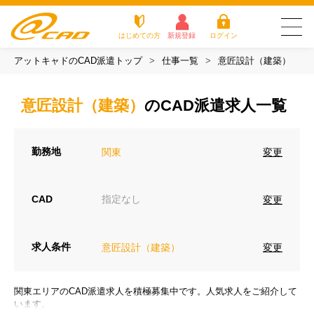
はじめての方
新規登録
ログイン
アットキャドのCAD派遣トップ
仕事一覧
意匠設計（建築）
友だち追加で
登録して求人を
アットキャドが選
派遣がは
お仕
お役立
よく
最新の求人を確認
チェック
ばれる3つの理由
じめての
事を
ちコラ
ある
意匠設計（建築）
のCAD派遣求人一覧
方
探す
ム
質問
アットキャドが選ばれる3つの理由
勤務地
変更
関東
派遣がはじめての方
お仕事を探す
CAD
指定なし
変更
お役立ちコラム
求人条件
変更
意匠設計（建築）
よくある質問
転職をご希望の方
関東エリアのCAD派遣求人を積極募集中です。人気求人をご紹介して
企業のご担当者様
います。