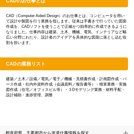
CADのお仕事とは
CAD（Computer Aided Design）のお仕事とは、コンピュータを用い
て設計や製図を行う業務を指します。従来は手書きで行っていた図面
作成を、CADソフトを使うことで正確かつ効率的に作成できるように
なりました。仕事内容は建築、土木、機械、電気、インテリアなど幅
広い分野にわたり、設計者のアイデアを具体的な図面に落とし込む役
割を担います。
CADの業務リスト
建築／土木／設備／電気／電子／機械・見積書作成・計画図作成・パ
ース作成・社内外資料作成（会議資料／報告書等）・積算業務・実施
図作成（住宅／オフィスビル等）・３Dモデリング業務・材料手配・
設計補助・進捗管理、調整
都道府県、主要都市から派遣仕事情報を探す