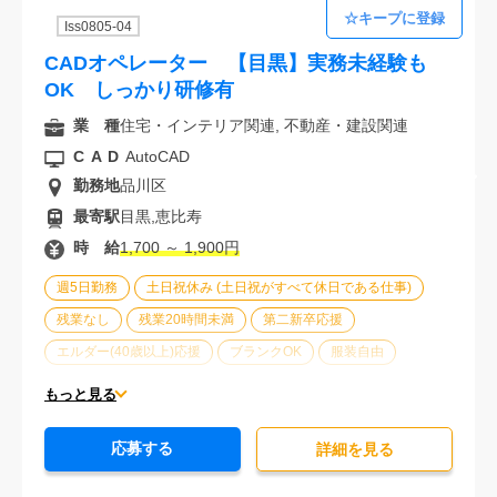
Iss0805-04
CADオペレーター 【目黒】実務未経験も
OK しっかり研修有
業 種
住宅・インテリア関連, 不動産・建設関連
CAD
AutoCAD
勤務地
品川区
最寄駅
目黒,恵比寿
時 給
1,700 ～ 1,900円
週5日勤務
土日祝休み (土日祝がすべて休日である仕事)
残業なし
残業20時間未満
第二新卒応援
エルダー(40歳以上)応援
ブランクOK
服装自由
オフィスが禁煙
20代活躍中
30代活躍中
もっと見る
派遣スタッフ活躍中
未経験歓迎
応募する
詳細を⾒る