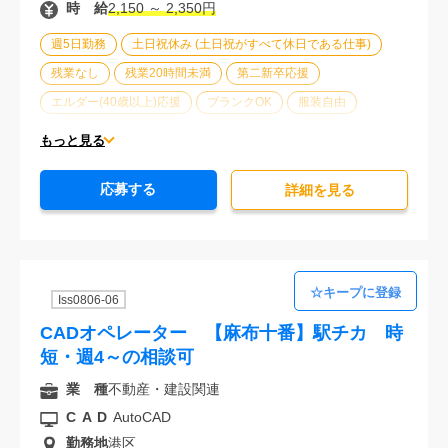
時 給
2,150 ～ 2,350円
週5日勤務
土日祝休み (土日祝がすべて休日である仕事)
残業なし
残業20時間未満
第二新卒応援
エルダー(40歳以上)応援
ブランクOK
服装自由
駅から徒歩5分以内
オフィスが禁煙
20代活躍中
もっと見る
30代活躍中
派遣スタッフ活躍中
経験必須
応募する
未経験歓迎
詳細を⾒る
Iss0806-06
CADオペレーター 【麻布十番】駅チカ 時
短・週4～の相談可
業 種
不動産・建設関連
CAD
AutoCAD
勤務地
港区