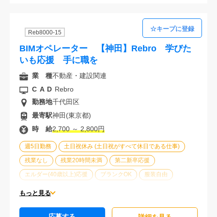
Reb8000-15
BIMオペレーター 【神田】Rebro 学びた
いも応援 手に職を
業 種
不動産・建設関連
CAD
Rebro
勤務地
千代田区
最寄駅
神田(東京都)
時 給
2,700 ～ 2,800円
週5日勤務
土日祝休み (土日祝がすべて休日である仕事)
残業なし
残業20時間未満
第二新卒応援
エルダー(40歳以上)応援
ブランクOK
服装自由
大手企業
駅から徒歩5分以内
オフィスが禁煙
もっと見る
20代活躍中
30代活躍中
派遣スタッフ活躍中
応募する
経験必須
大量募集