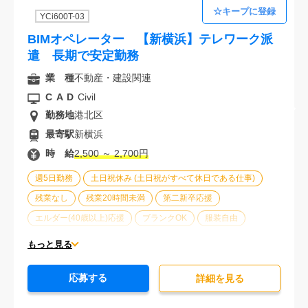
YCi600T-03
BIMオペレーター 【新横浜】テレワーク派
遣 長期で安定勤務
業 種
不動産・建設関連
CAD
Civil
勤務地
港北区
最寄駅
新横浜
時 給
2,500 ～ 2,700円
週5日勤務
土日祝休み (土日祝がすべて休日である仕事)
残業なし
残業20時間未満
第二新卒応援
エルダー(40歳以上)応援
ブランクOK
服装自由
駅から徒歩5分以内
オフィスが禁煙
20代活躍中
もっと見る
30代活躍中
派遣スタッフ活躍中
経験必須
大量募集
応募する
詳細を⾒る