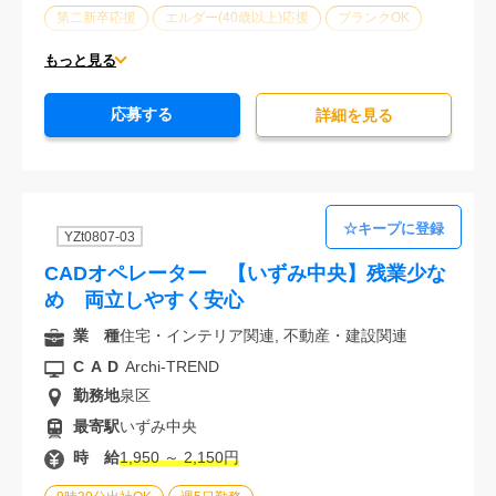
第二新卒応援
エルダー(40歳以上)応援
ブランクOK
服装自由
オフィスが禁煙
20代活躍中
30代活躍中
もっと見る
派遣スタッフ活躍中
経験必須
応募する
詳細を⾒る
YZt0807-03
CADオペレーター 【いずみ中央】残業少な
め 両立しやすく安心
業 種
住宅・インテリア関連, 不動産・建設関連
CAD
Archi-TREND
勤務地
泉区
最寄駅
いずみ中央
時 給
1,950 ～ 2,150円