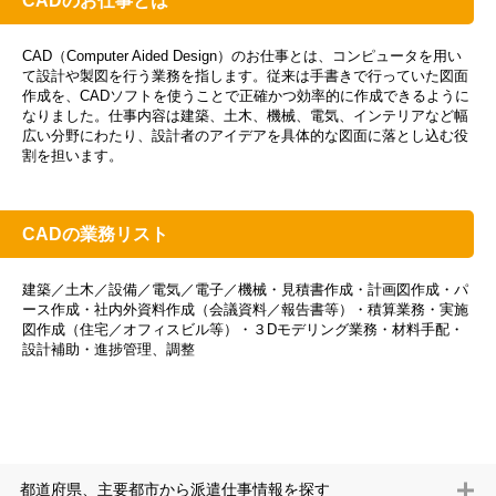
CADのお仕事とは
CAD（Computer Aided Design）のお仕事とは、コンピュータを用い
て設計や製図を行う業務を指します。従来は手書きで行っていた図面
作成を、CADソフトを使うことで正確かつ効率的に作成できるように
なりました。仕事内容は建築、土木、機械、電気、インテリアなど幅
広い分野にわたり、設計者のアイデアを具体的な図面に落とし込む役
割を担います。
CADの業務リスト
建築／土木／設備／電気／電子／機械・見積書作成・計画図作成・パ
ース作成・社内外資料作成（会議資料／報告書等）・積算業務・実施
図作成（住宅／オフィスビル等）・３Dモデリング業務・材料手配・
設計補助・進捗管理、調整
都道府県、主要都市から派遣仕事情報を探す