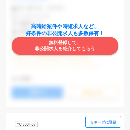
業 種
不動産・建設関連
CAD
AutoCAD
勤務地
渋谷区
高時給案件や時短求人など、
最寄駅
渋谷,表参道
好条件の非公開求人も多数保有！
時 給
2,000円
無料登録して、
非公開求人を紹介してもらう
週5日勤務
土日祝休み (土日祝がすべて休日である仕事)
残業なし
残業20時間未満
第二新卒応援
エルダー(40歳以上)応援
ブランクOK
服装自由
大手企業
駅から徒歩5分以内
オフィスが禁煙
もっと見る
20代活躍中
30代活躍中
派遣スタッフ活躍中
応募する
経験必須
未経験歓迎
詳細を⾒る
YCi600T-07