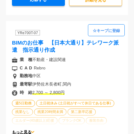
詳細を⾒る
YRe700T-07
BIMのお仕事 【日本大通り】テレワーク派
遣 指示通り作成
業 種
不動産・建設関連
CAD
Rebro
勤務地
中区
最寄駅
伊勢佐木長者町,関内
時 給
2,700 ～ 2,800円
週5日勤務
土日祝休み (土日祝がすべて休日である仕事)
残業なし
残業20時間未満
第二新卒応援
エルダー(40歳以上)応援
ブランクOK
服装自由
大手企業
駅から徒歩5分以内
オフィスが禁煙
もっと見る