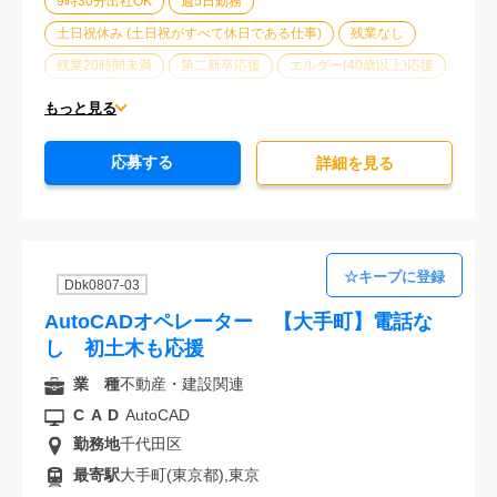
9時30分出社OK
週5日勤務
土日祝休み (土日祝がすべて休日である仕事)
残業なし
残業20時間未満
第二新卒応援
エルダー(40歳以上)応援
ブランクOK
服装自由
オフィスが禁煙
20代活躍中
もっと見る
30代活躍中
派遣スタッフ活躍中
経験必須
応募する
詳細を⾒る
Dbk0807-03
AutoCADオペレーター 【大手町】電話な
し 初土木も応援
業 種
不動産・建設関連
CAD
AutoCAD
勤務地
千代田区
最寄駅
大手町(東京都),東京