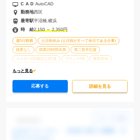
CAD
AutoCAD
勤務地
西区
最寄駅
平沼橋,横浜
時 給
2,150 ～ 2,350円
週5日勤務
土日祝休み (土日祝がすべて休日である仕事)
残業なし
残業20時間未満
第二新卒応援
エルダー(40歳以上)応援
ブランクOK
服装自由
大手企業
オフィスが禁煙
20代活躍中
30代活躍中
もっと見る
派遣スタッフ活躍中
経験必須
未経験歓迎
応募する
詳細を⾒る
Dbk1106-03
CADオペレーター 【渋谷】駅チカ勤務 大
手でスキルUPへ