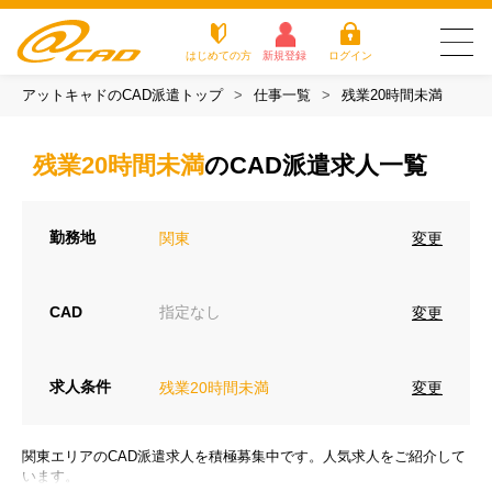
はじめての方
新規登録
ログイン
アットキャドのCAD派遣トップ
仕事一覧
残業20時間未満
友だち追加で
登録して求人を
アットキャドが選
派遣がは
お仕
お役立
よく
最新の求人を確認
チェック
ばれる3つの理由
じめての
事を
ちコラ
ある
残業20時間未満
のCAD派遣求人一覧
方
探す
ム
質問
アットキャドが選ばれる3つの理由
勤務地
変更
関東
派遣がはじめての方
お仕事を探す
CAD
指定なし
変更
お役立ちコラム
求人条件
変更
残業20時間未満
よくある質問
転職をご希望の方
関東エリアのCAD派遣求人を積極募集中です。人気求人をご紹介して
企業のご担当者様
います。