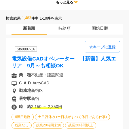
テレワークや時短勤務、残業なしなどの人気な働き方だけではなく、
もっと見る
会社案内
勤務地、CADの種類、様々な求人条件の中からあなたにぴったりのお
仕事をご紹介します。
1,483
検索結果
件中 1-10件を表示
お電話でのお問い合わせ
新着順
時給順
開始日順
0120-630-660
0120-057-727
東 京
大 阪
Stb0807-16
0120-960-379
0120-978-186
名古屋
横 浜
電気設備CADオペレーター 【新宿】人気エ
電話受付：平日 9:15～19:00
リア 9月～も相談OK
業 種
不動産・建設関連
CAD
AutoCAD
勤務地
新宿区
最寄駅
新宿
時 給
2,150 ～ 2,350円
週5日勤務
土日祝休み (土日祝がすべて休日である仕事)
残業なし
残業20時間未満
残業20時間以上