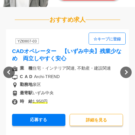
おすすめ求人
YZt0807-03
CADオペレーター 【いずみ中央】残業少な
め 両立しやすく安心
業 種
住宅・インテリア関連, 不動産・建設関連
CAD
Archi-TREND
勤務地
泉区
最寄駅
いずみ中央
時 給
1,950円
応募する
詳細を⾒る