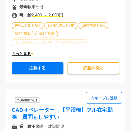
最寄駅
市ケ谷
時 給
2,400 ～ 2,600円
9時30分出社OK
10時以降出社OK
16時前退社OK
週5日勤務
週4日勤務
土日祝休み (土日祝がすべて休日である仕事)
平日休みあり (週に一度以上平日に休日がある仕事)
もっと見る
残業なし
残業20時間未満
第二新卒応援
応募する
エルダー(40歳以上)応援
ブランクOK
詳細を⾒る
服装自由
オフィスが禁煙
20代活躍中
30代活躍中
派遣スタッフ活躍中
経験必須
YDb0807-01
CADオペレーター 【平沼橋】フル在宅勤
務 質問もしやすい
業 種
不動産・建設関連