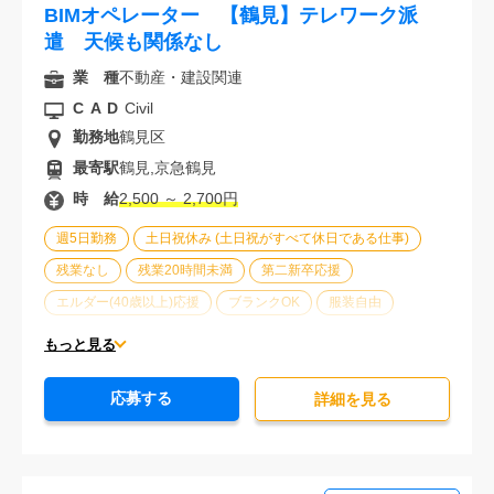
BIMオペレーター 【鶴見】テレワーク派
遣 天候も関係なし
業 種
不動産・建設関連
CAD
Civil
勤務地
鶴見区
最寄駅
鶴見,京急鶴見
時 給
2,500 ～ 2,700円
週5日勤務
土日祝休み (土日祝がすべて休日である仕事)
残業なし
残業20時間未満
第二新卒応援
エルダー(40歳以上)応援
ブランクOK
服装自由
駅から徒歩5分以内
オフィスが禁煙
20代活躍中
もっと見る
30代活躍中
派遣スタッフ活躍中
経験必須
大量募集
応募する
詳細を⾒る