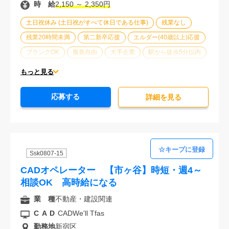
時 給
2,150 ～ 2,350円
土日祝休み (土日祝がすべて休日である仕事)
残業なし
残業20時間未満
第二新卒応援
エルダー(40歳以上)応援
ブランクOK
服装自由
大手企業
駅から徒歩5分以内
オフィスが禁煙
20代活躍中
30代活躍中
もっと見る
派遣スタッフ活躍中
経験必須
未経験歓迎
応募する
詳細を⾒る
Ssk0807-15
CADオペレーター 【市ヶ谷】時短・週4～
相談OK 高時給になる
業 種
不動産・建設関連
CAD
CADWe'll Tfas
勤務地
新宿区