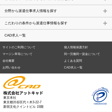
北海道
青森県
岩手県
宮城県
秋田県
山形県
福島県
茨城県
分野から派遣仕事求⼈情報を探す
栃木県
群馬県
埼玉県
千葉県
東京都
神奈川県
新潟県
富山
意匠設計（建築）
内装（建築）
レイアウト
住宅
構造設計（建
県
石川県
福井県
山梨県
長野県
岐阜県
静岡県
愛知県
三
こだわりの条件から派遣仕事情報を探す
築）
電気設備
空調設備・衛生設備
通信設備
建築施工
仮設
重県
滋賀県
京都府
大阪府
兵庫県
奈良県
和歌山県
鳥取県
テレワーク
9時30分出社OK
10時以降出社OK
16時前退社OK
週5
建材
土木
プラント
機械
島根県
岡山県
広島県
山口県
徳島県
香川県
愛媛県
高知県
CAD求人一覧
日勤務
週4日勤務
土日祝休み (土日祝がすべて休日である仕事)
平
福岡県
佐賀県
長崎県
熊本県
大分県
宮崎県
鹿児島県
沖縄
日休みあり (週に一度以上平日に休日がある仕事)
残業なし
残業20
県
サイトのご利用について
個人情報保護方針
時間未満
残業20時間以上
第二新卒応援
エルダー(40歳以上)応援
札幌市
仙台市
川崎市
横浜市
相模原市
千葉市
さいたま市
マージン率等について
同一労働同一賃金について
シニア(60歳以上)応援
ブランクOK
服装自由
制服あり
大手企
新潟市
名古屋市
静岡市
浜松市
大阪市
堺市
京都市
神戸市
会社概要
よくある質問
業
駅から徒歩5分以内
車通勤可能
オフィスが禁煙
20代活躍中
岡山市
広島市
福岡市
北九州市
お問い合わせ
CAD求人一覧
30代活躍中
派遣スタッフ活躍中
紹介予定派遣
経験必須
未経
験歓迎
大量募集
東京本社
東京都渋谷区代々木3-22-7
新宿文化クイントビル 15階