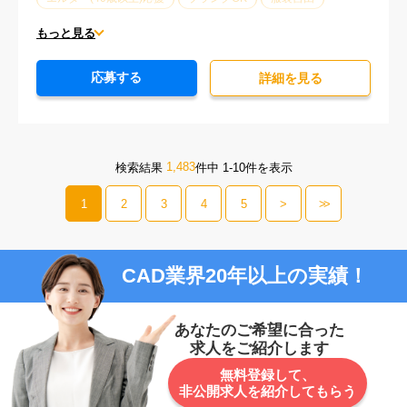
大手企業
駅から徒歩5分以内
オフィスが禁煙
もっと見る
20代活躍中
30代活躍中
派遣スタッフ活躍中
応募する
未経験歓迎
大量募集
詳細を⾒る
1,483
検索結果
件中 1-10件を表示
1
2
3
4
5
>
>>
CAD業界20年以上の実績！
あなたのご希望に合った
求人をご紹介します
無料登録して、
非公開求人を紹介してもらう