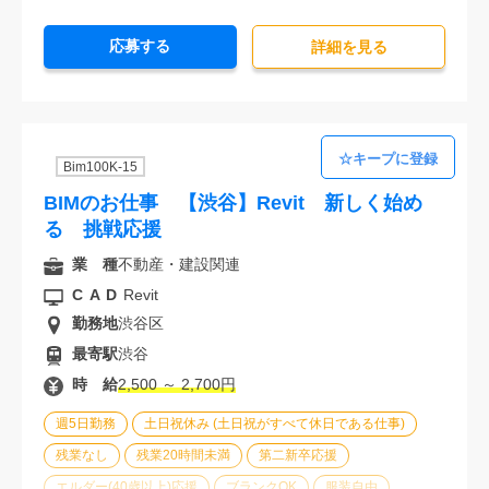
20代活躍中
30代活躍中
派遣スタッフ活躍中
応募する
経験必須
大量募集
詳細を⾒る
Bim100K-15
BIMのお仕事 【渋谷】Revit 新しく始め
る 挑戦応援
業 種
不動産・建設関連
CAD
Revit
勤務地
渋谷区
最寄駅
渋谷
時 給
2,500 ～ 2,700円
週5日勤務
土日祝休み (土日祝がすべて休日である仕事)
残業なし
残業20時間未満
第二新卒応援
エルダー(40歳以上)応援
ブランクOK
服装自由