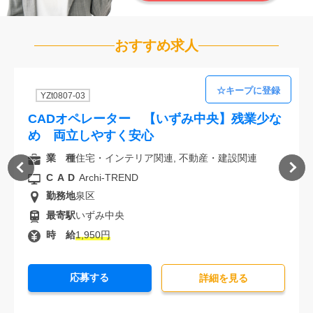
おすすめ求人
YZt0807-03
CADオペレーター 【いずみ中央】残業少な
め 両立しやすく安心
業 種
住宅・インテリア関連, 不動産・建設関連
CAD
Archi-TREND
勤務地
泉区
最寄駅
いずみ中央
時 給
1,950円
応募する
詳細を⾒る