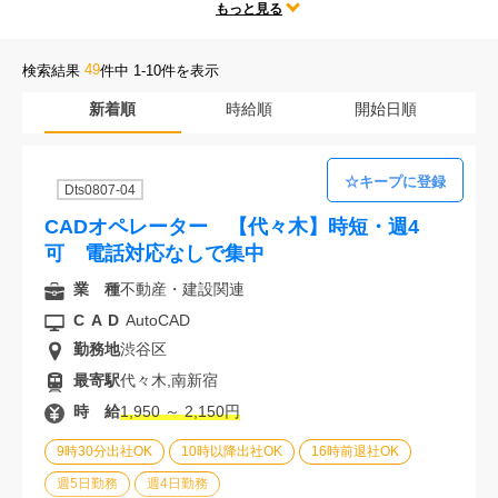
テレワークや時短勤務、残業なしなどの人気な働き方だけではなく、
もっと見る
会社案内
勤務地、CADの種類、様々な求人条件の中からあなたにぴったりのお
仕事をご紹介します。
49
検索結果
件中 1-10件を表示
お電話でのお問い合わせ
新着順
時給順
開始日順
0120-630-660
0120-057-727
東 京
大 阪
Dts0807-04
0120-960-379
0120-978-186
名古屋
横 浜
CADオペレーター 【代々木】時短・週4
電話受付：平日 9:15～19:00
可 電話対応なしで集中
業 種
不動産・建設関連
CAD
AutoCAD
勤務地
渋谷区
最寄駅
代々木,南新宿
時 給
1,950 ～ 2,150円
9時30分出社OK
10時以降出社OK
16時前退社OK
週5日勤務
週4日勤務