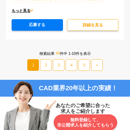
大手企業
オフィスが禁煙
20代活躍中
30代活躍中
もっと見る
派遣スタッフ活躍中
経験必須
応募する
詳細を⾒る
49
検索結果
件中 1-10件を表示
1
2
3
4
5
>
CAD業界20年以上の実績！
あなたのご希望に合った
求人をご紹介します
無料登録して、
非公開求人を紹介してもらう