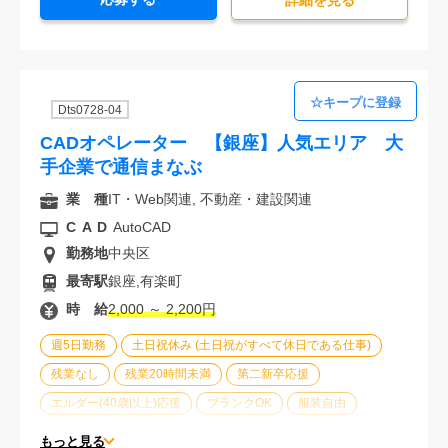
詳細を⾒る
Dts0728-04
CADオペレーター 【銀座】人気エリア 大
手企業で通信まなぶ
業 種
IT・Web関連, 不動産・建設関連
CAD
AutoCAD
勤務地
中央区
最寄駅
銀座,有楽町
時 給
2,000 ～ 2,200円
週5日勤務
土日祝休み (土日祝がすべて休日である仕事)
残業なし
残業20時間未満
第二新卒応援
エルダー(40歳以上)応援
ブランクOK
服装自由
大手企業
駅から徒歩5分以内
オフィスが禁煙
もっと見る