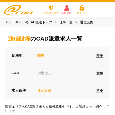
はじめての方
新規登録
ログイン
アットキャドのCAD派遣トップ
仕事一覧
通信設備
友だち追加で
登録して求人を
アットキャドが選
派遣がは
お仕
お役立
よく
最新の求人を確認
チェック
ばれる3つの理由
じめての
事を
ちコラ
ある
通信設備
のCAD派遣求人一覧
方
探す
ム
質問
アットキャドが選ばれる3つの理由
勤務地
変更
関東
派遣がはじめての方
お仕事を探す
CAD
指定なし
変更
お役立ちコラム
求人条件
変更
通信設備
よくある質問
転職をご希望の方
関東エリアのCAD派遣求人を積極募集中です。人気求人をご紹介して
企業のご担当者様
います。