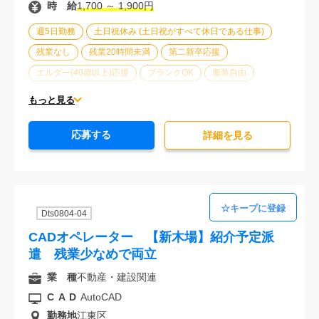
時 給
1,700 ～ 1,900円
週5日勤務
土日祝休み (土日祝がすべて休日である仕事)
残業なし
残業20時間未満
第二新卒応援
エルダー(40歳以上)応援
ブランクOK
服装自由
駅から徒歩5分以内
オフィスが禁煙
20代活躍中
もっと見る
30代活躍中
派遣スタッフ活躍中
未経験歓迎
応募する
詳細を⾒る
Dts0804-04
CADオペレーター 【新木場】紹介予定派
遣 残業少なめで両立
業 種
不動産・建設関連
CAD
AutoCAD
勤務地
江東区