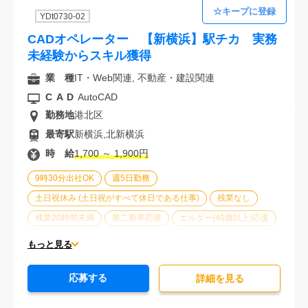
経験必須
YDt0730-02
CADオペレーター 【新横浜】駅チカ 実務
未経験からスキル獲得
業 種
IT・Web関連, 不動産・建設関連
CAD
AutoCAD
勤務地
港北区
最寄駅
新横浜,北新横浜
時 給
1,700 ～ 1,900円
9時30分出社OK
週5日勤務
土日祝休み (土日祝がすべて休日である仕事)
残業なし
残業20時間未満
第二新卒応援
エルダー(40歳以上)応援
ブランクOK
服装自由
駅から徒歩5分以内
もっと見る
オフィスが禁煙
20代活躍中
30代活躍中
応募する
派遣スタッフ活躍中
未経験歓迎
詳細を⾒る