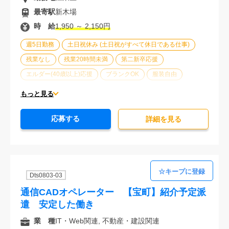
最寄駅
新木場
時 給
1,950 ～ 2,150円
週5日勤務
土日祝休み (土日祝がすべて休日である仕事)
残業なし
残業20時間未満
第二新卒応援
エルダー(40歳以上)応援
ブランクOK
服装自由
オフィスが禁煙
20代活躍中
30代活躍中
もっと見る
派遣スタッフ活躍中
紹介予定派遣
経験必須
応募する
未経験歓迎
詳細を⾒る
Dts0803-03
通信CADオペレーター 【宝町】紹介予定派
遣 安定した働き
業 種
IT・Web関連, 不動産・建設関連