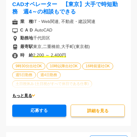
CADオペレーター 【東京】大手で時短勤
務 週4～の相談もできる
業 種
IT・Web関連, 不動産・建設関連
CAD
AutoCAD
勤務地
千代田区
最寄駅
東京,二重橋前,大手町(東京都)
時 給
2,200 ～ 2,400円
9時30分出社OK
10時以降出社OK
16時前退社OK
週5日勤務
週4日勤務
土日祝休み (土日祝がすべて休日である仕事)
平日休みあり (週に一度以上平日に休日がある仕事)
もっと見る
残業なし
残業20時間未満
第二新卒応援
応募する
エルダー(40歳以上)応援
ブランクOK
詳細を⾒る
服装自由
大手企業
駅から徒歩5分以内
オフィスが禁煙
20代活躍中
30代活躍中
派遣スタッフ活躍中