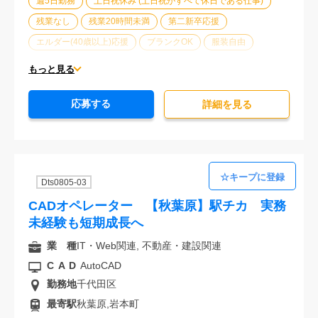
週5日勤務
土日祝休み (土日祝がすべて休日である仕事)
残業なし
残業20時間未満
第二新卒応援
エルダー(40歳以上)応援
ブランクOK
服装自由
大手企業
駅から徒歩5分以内
オフィスが禁煙
もっと見る
20代活躍中
30代活躍中
派遣スタッフ活躍中
応募する
経験必須
詳細を⾒る
Dts0805-03
CADオペレーター 【秋葉原】駅チカ 実務
未経験も短期成長へ
業 種
IT・Web関連, 不動産・建設関連
CAD
AutoCAD
勤務地
千代田区
最寄駅
秋葉原,岩本町