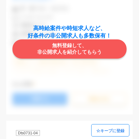
業 種
不動産・建設関連
CAD
AutoCAD
勤務地
渋谷区
高時給案件や時短求人など、
最寄駅
渋谷,表参道
好条件の非公開求人も多数保有！
時 給
2,000円
無料登録して、
非公開求人を紹介してもらう
週5日勤務
土日祝休み (土日祝がすべて休日である仕事)
残業なし
残業20時間未満
第二新卒応援
エルダー(40歳以上)応援
ブランクOK
服装自由
大手企業
駅から徒歩5分以内
オフィスが禁煙
もっと見る
20代活躍中
30代活躍中
派遣スタッフ活躍中
応募する
経験必須
未経験歓迎
詳細を⾒る
Dts0731-04