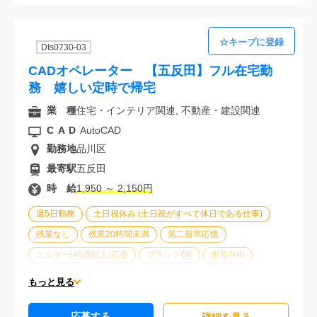
Dts0730-03
CADオペレーター 【五反田】フル在宅勤
務 嬉しい定時で帰宅
業 種
住宅・インテリア関連, 不動産・建設関連
CAD
AutoCAD
勤務地
品川区
最寄駅
五反田
時 給
1,950 ～ 2,150円
週5日勤務
土日祝休み (土日祝がすべて休日である仕事)
残業なし
残業20時間未満
第二新卒応援
エルダー(40歳以上)応援
ブランクOK
服装自由
大手企業
駅から徒歩5分以内
オフィスが禁煙
もっと見る
20代活躍中
30代活躍中
派遣スタッフ活躍中
応募する
経験必須