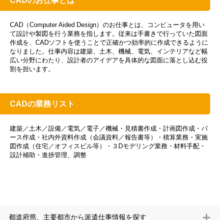
CADのお仕事とは
CAD（Computer Aided Design）のお仕事とは、コンピュータを用い
て設計や製図を行う業務を指します。従来は手書きで行っていた図面
作成を、CADソフトを使うことで正確かつ効率的に作成できるように
なりました。仕事内容は建築、土木、機械、電気、インテリアなど幅
広い分野にわたり、設計者のアイデアを具体的な図面に落とし込む役
割を担います。
CADの業務リスト
建築／土木／設備／電気／電子／機械・見積書作成・計画図作成・パ
ース作成・社内外資料作成（会議資料／報告書等）・積算業務・実施
図作成（住宅／オフィスビル等）・３Dモデリング業務・材料手配・
設計補助・進捗管理、調整
都道府県、主要都市から派遣仕事情報を探す