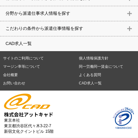
北海道
青森県
岩手県
宮城県
秋田県
山形県
福島県
茨城県
分野から派遣仕事求⼈情報を探す
栃木県
群馬県
埼玉県
千葉県
東京都
神奈川県
新潟県
富山
意匠設計（建築）
内装（建築）
レイアウト
住宅
構造設計（建
県
石川県
福井県
山梨県
長野県
岐阜県
静岡県
愛知県
三
こだわりの条件から派遣仕事情報を探す
築）
電気設備
空調設備・衛生設備
通信設備
建築施工
仮設
重県
滋賀県
京都府
大阪府
兵庫県
奈良県
和歌山県
鳥取県
テレワーク
9時30分出社OK
10時以降出社OK
16時前退社OK
週5
建材
土木
プラント
機械
島根県
岡山県
広島県
山口県
徳島県
香川県
愛媛県
高知県
CAD求人一覧
日勤務
週4日勤務
土日祝休み (土日祝がすべて休日である仕事)
平
福岡県
佐賀県
長崎県
熊本県
大分県
宮崎県
鹿児島県
沖縄
日休みあり (週に一度以上平日に休日がある仕事)
残業なし
残業20
県
サイトのご利用について
個人情報保護方針
時間未満
残業20時間以上
第二新卒応援
エルダー(40歳以上)応援
札幌市
仙台市
川崎市
横浜市
相模原市
千葉市
さいたま市
マージン率等について
同一労働同一賃金について
シニア(60歳以上)応援
ブランクOK
服装自由
制服あり
大手企
新潟市
名古屋市
静岡市
浜松市
大阪市
堺市
京都市
神戸市
会社概要
よくある質問
業
駅から徒歩5分以内
車通勤可能
オフィスが禁煙
20代活躍中
岡山市
広島市
福岡市
北九州市
お問い合わせ
CAD求人一覧
30代活躍中
派遣スタッフ活躍中
紹介予定派遣
経験必須
未経
験歓迎
大量募集
東京本社
東京都渋谷区代々木3-22-7
新宿文化クイントビル 15階