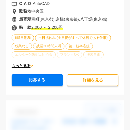
CAD
AutoCAD
勤務地
中央区
最寄駅
宝町(東京都),京橋(東京都),八丁堀(東京都)
時 給
2,000 ～ 2,200円
週5日勤務
土日祝休み (土日祝がすべて休日である仕事)
残業なし
残業20時間未満
第二新卒応援
エルダー(40歳以上)応援
ブランクOK
服装自由
駅から徒歩5分以内
オフィスが禁煙
20代活躍中
もっと見る
30代活躍中
派遣スタッフ活躍中
紹介予定派遣
応募する
経験必須
詳細を⾒る
Dbk1106-03
CADオペレーター 【渋谷】駅チカ勤務 大
手でスキルUPへ