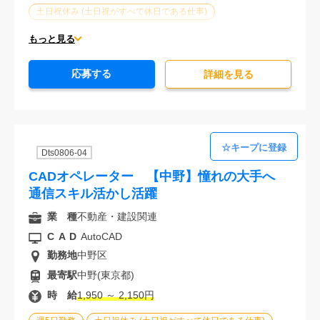
土日祝休み (土日祝がすべて休日である仕事)
平日休みあり (週に一度以上平日に休日がある仕事)
もっと見る
残業なし
残業20時間未満
第二新卒応援
応募する
エルダー(40歳以上)応援
ブランクOK
詳細を⾒る
服装自由
駅から徒歩5分以内
オフィスが禁煙
20代活躍中
30代活躍中
派遣スタッフ活躍中
経験必須
未経験歓迎
Dts0806-04
CADオペレーター 【中野】憧れの大手へ
通信スキル活かし活躍
業 種
不動産・建設関連
CAD
AutoCAD
勤務地
中野区
最寄駅
中野(東京都)
時 給
1,950 ～ 2,150円