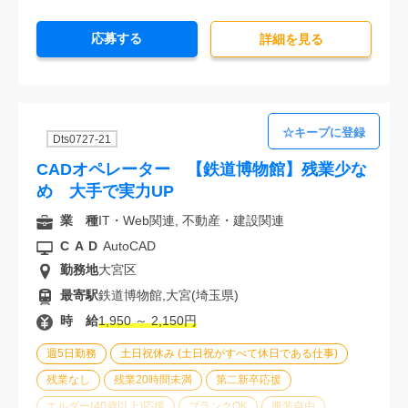
20代活躍中
30代活躍中
派遣スタッフ活躍中
応募する
経験必須
詳細を⾒る
Dts0727-21
CADオペレーター 【鉄道博物館】残業少な
め 大手で実力UP
業 種
IT・Web関連, 不動産・建設関連
CAD
AutoCAD
勤務地
大宮区
最寄駅
鉄道博物館,大宮(埼玉県)
時 給
1,950 ～ 2,150円
週5日勤務
土日祝休み (土日祝がすべて休日である仕事)
残業なし
残業20時間未満
第二新卒応援
エルダー(40歳以上)応援
ブランクOK
服装自由