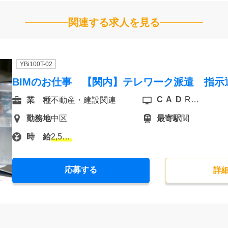
関連する求人を見る
YBi100T-02
BIMのお仕事 【関内】テレワーク派遣 指示
CAD
Revit
業 種
不動産・建設関連
勤務地
中区
最寄駅
関内
時 給
2,500円
応募する
詳