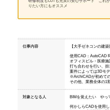
研修制度もOJTも充実の安心サポート これ
りたい方にもオススメ
仕事内容
【大手ゼネコンの建築
使用CAD：AutoCAD Re
オフィスビル・医療施
打ち合わせを行い、担
案件によっては3Dモ
※ArchiCADが初
その他、業務全体の1割
対象となる人
BIMを覚えたい や
何かしらCADを使用