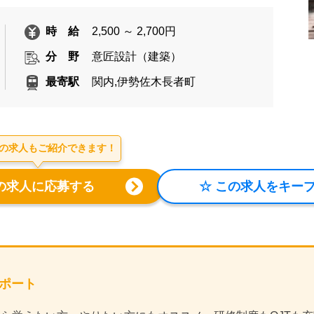
時 給
2,500 ～ 2,700円
分 野
意匠設計（建築）
最寄駅
関内,伊勢佐木長者町
の求人もご紹介できます！
心サポート