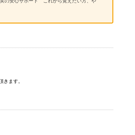
充実の安心サポート これから覚えたい方、や
。
頂きます。
。