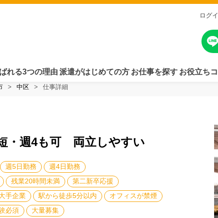
ログ
ばれる3つの理由
派遣がはじめての方
お仕事を探す
お役立ちコ
市
中区
仕事詳細
 時短・週4も可 両立しやすい
週5日勤務
週4日勤務
残業20時間未満
第二新卒応援
大手企業
駅から徒歩5分以内
オフィスが禁煙
験必須
大量募集