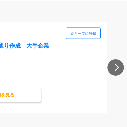
通り作成 大手企業
細を⾒る