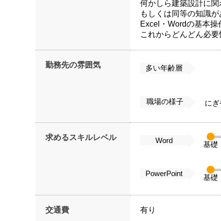
何かしら建築設計に関
もしくは同等の知識が
Excel・Wordの基本
これからどんどん必要
勤務先の雰囲気
多い年齢層
職場の様子
にぎ
求めるスキルレベル
Word
基礎
PowerPoint
基礎
交通費
有り