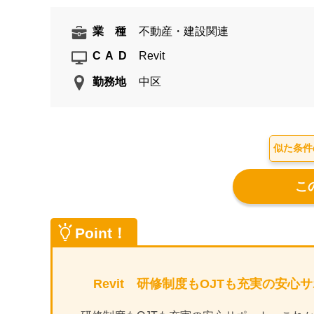
業 種
不動産・建設関連
CAD
Revit
勤務地
中区
似た条件
Point！
Revit 研修制度もOJTも充実の安