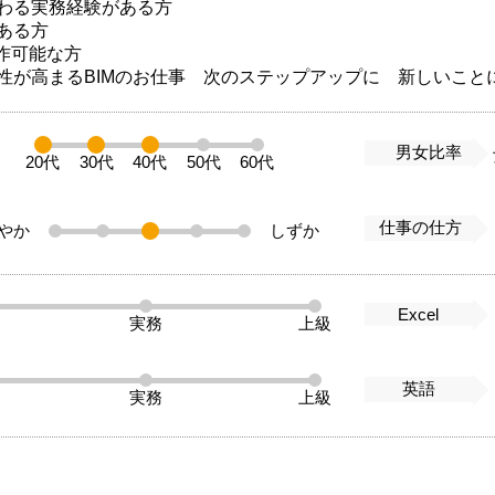
わる実務経験がある方
ある方
操作可能な方
性が高まるBIMのお仕事 次のステップアップに 新しいこ
男女比率
20代
30代
40代
50代
60代
仕事の仕方
やか
しずか
Excel
実務
上級
英語
実務
上級