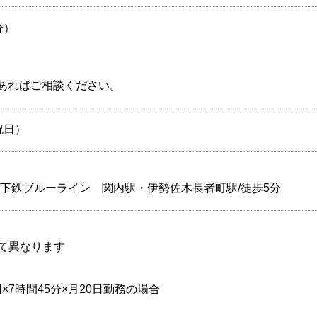
分）
どあればご相談ください。
祝日）
地下鉄ブルーライン 関内駅・伊勢佐木長者町駅/徒歩5分
て異なります
00円×7時間45分×月20日勤務の場合