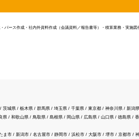
・パース作成・社内外資料作成（会議資料／報告書等）・積算業務・実施図
茨城県
栃木県
群馬県
埼玉県
千葉県
東京都
神奈川県
新潟
良県
和歌山県
鳥取県
島根県
岡山県
広島県
山口県
徳島県
たま市
新潟市
名古屋市
静岡市
浜松市
大阪市
堺市
京都市