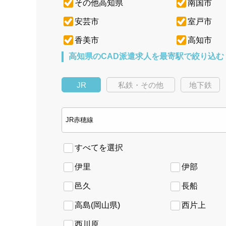
その他高知県
南国市
安芸市
室戸市
香美市
高知市
高知県のCAD派遣求人を最寄駅で絞り込む
JR
私鉄・その他
地下鉄
すべてを選択
伊里
伊部
邑久
長船
高島(岡山県)
西片上
西川原