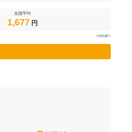
全国平均
1,677
円
※自社調べ