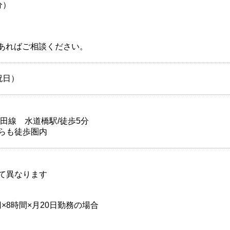
分）
どあればご相談ください。
祝日）
田線 水道橋駅/徒歩5分
らも徒歩圏内
て異なります
00円×8時間×月20日勤務の場合