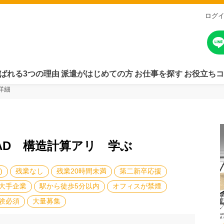
ログ
ばれる3つの理由
派遣がはじめての方
お仕事を探す
お役立ちコ
詳細
CAD 構造計算アリ 学ぶ
)
残業なし
残業20時間未満
第二新卒応援
大手企業
駅から徒歩5分以内
オフィスが禁煙
験必須
大量募集