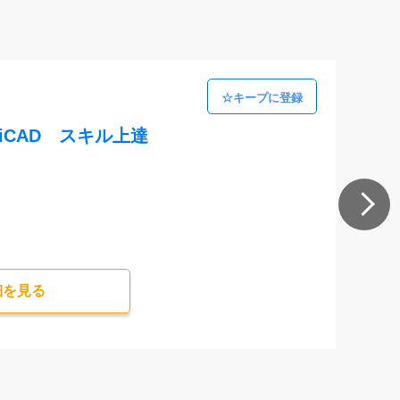
iCAD スキル上達
細を⾒る