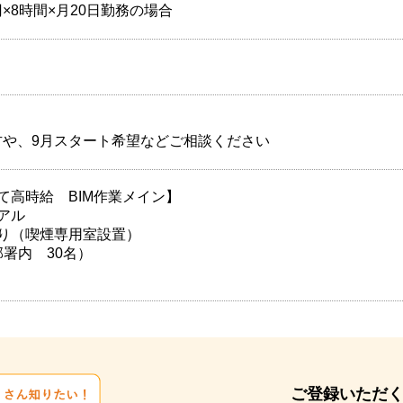
00円×8時間×月20日勤務の場合
方や、9月スタート希望などご相談ください
て高時給 BIM作業メイン】
アル
り（喫煙専用室設置）
部署内 30名）
ご登録いただ