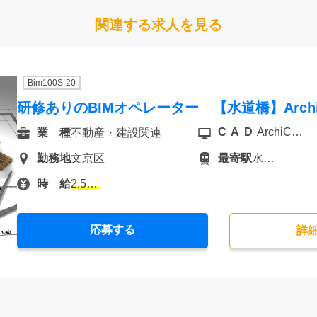
関連する求人を見る
Bim100S-20
研修ありのBIMオペレーター 【水道橋】Arch
CAD
ArchiCAD
業 種
不動産・建設関連
勤務地
文京区
最寄駅
水道橋
時 給
2,500円
応募する
詳