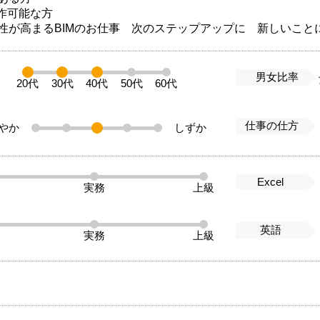
操作可能な方
性が高まるBIMのお仕事 次のステップアップに 新しいこ
男女比率
20代
30代
40代
50代
60代
仕事の仕方
やか
しずか
Excel
実務
上級
英語
実務
上級