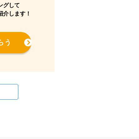
ングして
紹介します！
らう