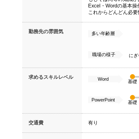
Excel・Wordの基本
これからどんどん必要
勤務先の雰囲気
多い年齢層
職場の様子
にぎ
求めるスキルレベル
Word
基礎
PowerPoint
基礎
交通費
有り