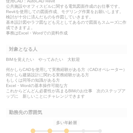
使用CAD：AutoCAD Revit
公共施設やオフィスビルに関する電気図面作成のお仕事です。
Revitを使用しての図面作成、モデリング作業をお願いします。
検討が十分に済んだものを作図していきます。
基本設計図やラフ図なども元としてあるので図面もスムーズに作
成できますよ。
事務はExcel・Wordでの資料作成
対象となる人
BIMを覚えたい やってみたい 大歓迎
何かしらCADを使用して実務経験がある方（CADオペレーター）
何かしら建築設計に関わる実務経験がある方
もしくは同等の知識がある方
Excel・Wordの基本操作可能な方
これからどんどん必要性が高まるBIMのお仕事 次のステップア
ップに 新しいことにチャレンジできます
勤務先の雰囲気
多い年齢層