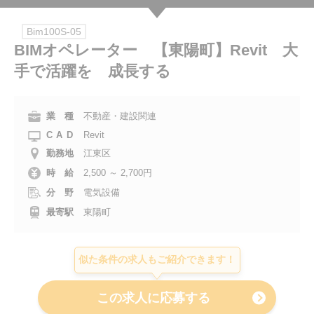
会社案内
Bim100S-05
BIMオペレーター 【東陽町】Revit 大
お電話でのお問い合わせ
手で活躍を 成長する
0120-630-660
0120-057-727
東 京
大 阪
業 種
不動産・建設関連
0120-960-379
0120-978-186
名古屋
横 浜
CAD
Revit
電話受付：平日 9:15～19:00
勤務地
江東区
時 給
2,500 ～ 2,700円
分 野
電気設備
最寄駅
東陽町
似た条件の求人もご紹介できます！