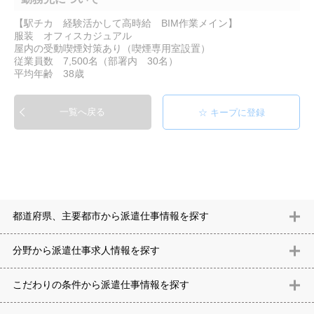
【駅チカ 経験活かして高時給 BIM作業メイン】
服装 オフィスカジュアル
屋内の受動喫煙対策あり（喫煙専用室設置）
従業員数 7,500名（部署内 30名）
平均年齢 38歳
一覧へ戻る
都道府県、主要都市から派遣仕事情報を探す
北海道
青森県
岩手県
宮城県
秋田県
山形県
福島県
茨城県
分野から派遣仕事求⼈情報を探す
栃木県
群馬県
埼玉県
千葉県
東京都
神奈川県
新潟県
富山
意匠設計（建築）
内装（建築）
レイアウト
住宅
構造設計（建
県
石川県
福井県
山梨県
長野県
岐阜県
静岡県
愛知県
三
こだわりの条件から派遣仕事情報を探す
築）
電気設備
空調設備・衛生設備
通信設備
建築施工
仮設
重県
滋賀県
京都府
大阪府
兵庫県
奈良県
和歌山県
鳥取県
テレワーク
9時30分出社OK
10時以降出社OK
16時前退社OK
週5
建材
土木
プラント
機械