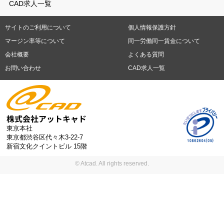
島根県
岡山県
広島県
山口県
徳島県
香川県
愛媛県
高知県
CAD求人一覧
日勤務
週4日勤務
土日祝休み (土日祝がすべて休日である仕事)
平
福岡県
佐賀県
長崎県
熊本県
大分県
宮崎県
鹿児島県
沖縄
日休みあり (週に一度以上平日に休日がある仕事)
残業なし
残業20
県
サイトのご利用について
個人情報保護方針
時間未満
残業20時間以上
第二新卒応援
エルダー(40歳以上)応援
札幌市
仙台市
川崎市
横浜市
相模原市
千葉市
さいたま市
マージン率等について
同一労働同一賃金について
シニア(60歳以上)応援
ブランクOK
服装自由
制服あり
大手企
新潟市
名古屋市
静岡市
浜松市
大阪市
堺市
京都市
神戸市
会社概要
よくある質問
業
駅から徒歩5分以内
車通勤可能
オフィスが禁煙
20代活躍中
岡山市
広島市
福岡市
北九州市
お問い合わせ
CAD求人一覧
30代活躍中
派遣スタッフ活躍中
紹介予定派遣
経験必須
未経
験歓迎
大量募集
東京本社
東京都渋谷区代々木3-22-7
新宿文化クイントビル 15階
© Atcad. All rights reserved.