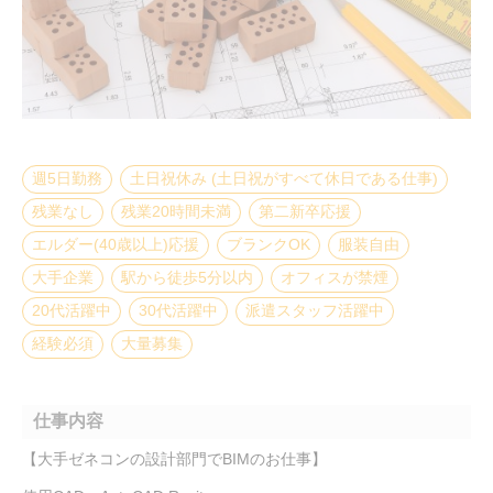
週5日勤務
土日祝休み (土日祝がすべて休日である仕事)
残業なし
残業20時間未満
第二新卒応援
エルダー(40歳以上)応援
ブランクOK
服装自由
大手企業
駅から徒歩5分以内
オフィスが禁煙
20代活躍中
30代活躍中
派遣スタッフ活躍中
経験必須
大量募集
仕事内容
【大手ゼネコンの設計部門でBIMのお仕事】