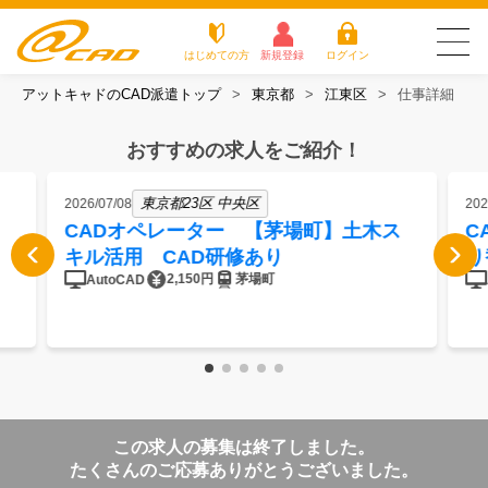
はじめての方
新規登録
ログイン
アットキャドのCAD派遣トップ
東京都
江東区
仕事詳細
友だち追加で
登録して求人を
アットキャドが選
派遣がは
お仕
お役立
よく
最新の求人を確認
チェック
ばれる3つの理由
じめての
事を
ちコラ
ある
おすすめの求人をご紹介！
方
探す
ム
質問
アットキャドが選ばれる3つの理由
東京都23区 中央区
2026/07/08
202
CADオペレーター 【茅場町】土木ス
C
派遣がはじめての方
キル活用 CAD研修あり
り
2,150円
茅場町
AutoCAD
お仕事を探す
お役立ちコラム
よくある質問
この求人の募集は終了しました。
転職をご希望の方
企業のご担当者様
たくさんのご応募ありがとうございました。