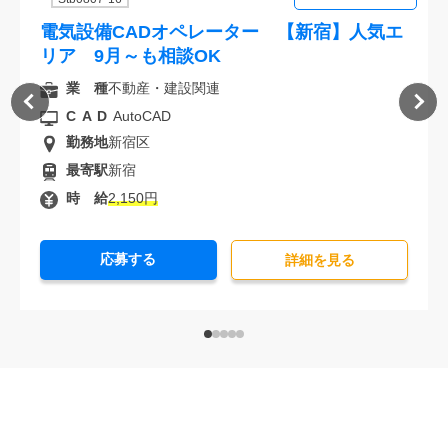
電気設備CADオペレーター 【新宿】人気エ
リア 9月～も相談OK
業 種
不動産・建設関連
CAD
AutoCAD
勤務地
新宿区
最寄駅
新宿
時 給
2,150円
応募する
詳細を⾒る