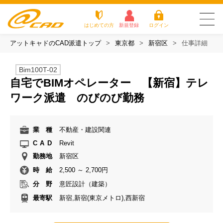
はじめての方
新規登録
ログイン
アットキャドのCAD派遣トップ
東京都
新宿区
仕事詳細
友だち追加で
登録して求人を
アットキャドが選
派遣がは
お仕
お役立
よく
最新の求人を確認
チェック
ばれる3つの理由
じめての
事を
ちコラ
ある
Bim100T-02
方
探す
ム
質問
自宅でBIMオペレーター 【新宿】テレ
アットキャドが選ばれる3つの理由
ワーク派遣 のびのび勤務
派遣がはじめての方
業 種
不動産・建設関連
お仕事を探す
CAD
Revit
勤務地
新宿区
お役立ちコラム
時 給
2,500 ～ 2,700円
よくある質問
分 野
意匠設計（建築）
最寄駅
新宿,新宿(東京メトロ),西新宿
転職をご希望の方
企業のご担当者様