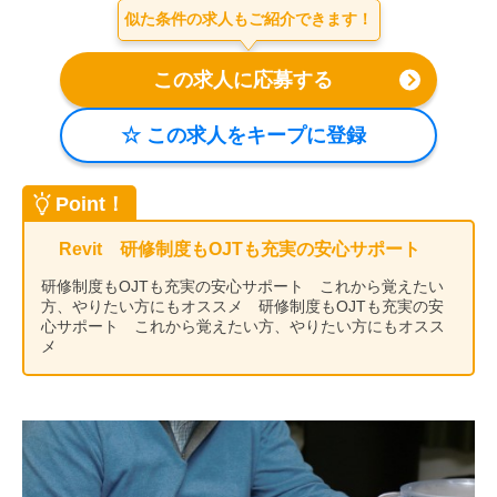
似た条件の求人もご紹介できます！
会社案内
お電話でのお問い合わせ
0120-630-660
0120-057-727
東 京
大 阪
0120-960-379
0120-978-186
名古屋
横 浜
Point！
電話受付：平日 9:15～19:00
Revit 研修制度もOJTも充実の安心サポート
研修制度もOJTも充実の安心サポート これから覚えたい
方、やりたい方にもオススメ 研修制度もOJTも充実の安
心サポート これから覚えたい方、やりたい方にもオスス
メ