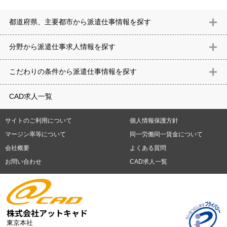
都道府県、主要都市から派遣仕事情報を探す
北海道
青森県
岩手県
宮城県
秋田県
山形県
福島県
茨城県
分野から派遣仕事求⼈情報を探す
栃木県
群馬県
埼玉県
千葉県
東京都
神奈川県
新潟県
富山
意匠設計（建築）
内装（建築）
レイアウト
住宅
構造設計（建
県
石川県
福井県
山梨県
長野県
岐阜県
静岡県
愛知県
三
こだわりの条件から派遣仕事情報を探す
築）
電気設備
空調設備・衛生設備
通信設備
建築施工
仮設
重県
滋賀県
京都府
大阪府
兵庫県
奈良県
和歌山県
鳥取県
テレワーク
9時30分出社OK
10時以降出社OK
16時前退社OK
週5
建材
土木
プラント
機械
島根県
岡山県
広島県
山口県
徳島県
香川県
愛媛県
高知県
CAD求人一覧
日勤務
週4日勤務
土日祝休み (土日祝がすべて休日である仕事)
平
福岡県
佐賀県
長崎県
熊本県
大分県
宮崎県
鹿児島県
沖縄
日休みあり (週に一度以上平日に休日がある仕事)
残業なし
残業20
県
サイトのご利用について
個人情報保護方針
時間未満
残業20時間以上
第二新卒応援
エルダー(40歳以上)応援
札幌市
仙台市
川崎市
横浜市
相模原市
千葉市
さいたま市
マージン率等について
同一労働同一賃金について
シニア(60歳以上)応援
ブランクOK
服装自由
制服あり
大手企
新潟市
名古屋市
静岡市
浜松市
大阪市
堺市
京都市
神戸市
会社概要
よくある質問
業
駅から徒歩5分以内
車通勤可能
オフィスが禁煙
20代活躍中
岡山市
広島市
福岡市
北九州市
お問い合わせ
CAD求人一覧
30代活躍中
派遣スタッフ活躍中
紹介予定派遣
経験必須
未経
験歓迎
大量募集
東京本社