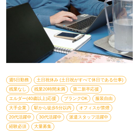
週5日勤務
土日祝休み (土日祝がすべて休日である仕事)
残業なし
残業20時間未満
第二新卒応援
エルダー(40歳以上)応援
ブランクOK
服装自由
大手企業
駅から徒歩5分以内
オフィスが禁煙
20代活躍中
30代活躍中
派遣スタッフ活躍中
経験必須
大量募集