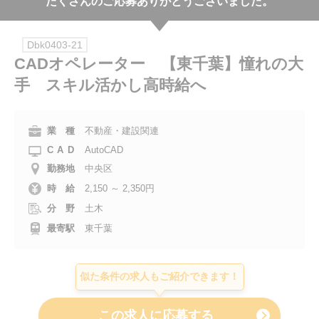
たくさんのご応募ありがとうございました。
会社案内
Dbk0403-21
お電話でのお問い合わせ
CADオペレーター 【東千葉】憧れの大
手 スキル活かし高時給へ
0120-630-660
0120-057-727
東 京
大 阪
0120-960-379
0120-978-186
名古屋
横 浜
業 種
不動産・建設関連
CAD
AutoCAD
電話受付：平日 9:15～19:00
勤務地
中央区
時 給
2,150 ～ 2,350円
分 野
土木
最寄駅
東千葉
似た条件の求人もご紹介できます！