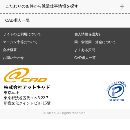
意匠設計（建築）
内装（建築）
レイアウト
住宅
構造設計（建
県
石川県
福井県
山梨県
長野県
岐阜県
静岡県
愛知県
三
こだわりの条件から派遣仕事情報を探す
築）
電気設備
空調設備・衛生設備
通信設備
建築施工
仮設
重県
滋賀県
京都府
大阪府
兵庫県
奈良県
和歌山県
鳥取県
テレワーク
9時30分出社OK
10時以降出社OK
16時前退社OK
週5
建材
土木
プラント
機械
島根県
岡山県
広島県
山口県
徳島県
香川県
愛媛県
高知県
CAD求人一覧
日勤務
週4日勤務
土日祝休み (土日祝がすべて休日である仕事)
平
福岡県
佐賀県
長崎県
熊本県
大分県
宮崎県
鹿児島県
沖縄
日休みあり (週に一度以上平日に休日がある仕事)
残業なし
残業20
県
サイトのご利用について
個人情報保護方針
時間未満
残業20時間以上
第二新卒応援
エルダー(40歳以上)応援
札幌市
仙台市
川崎市
横浜市
相模原市
千葉市
さいたま市
マージン率等について
同一労働同一賃金について
シニア(60歳以上)応援
ブランクOK
服装自由
制服あり
大手企
新潟市
名古屋市
静岡市
浜松市
大阪市
堺市
京都市
神戸市
会社概要
よくある質問
業
駅から徒歩5分以内
車通勤可能
オフィスが禁煙
20代活躍中
岡山市
広島市
福岡市
北九州市
お問い合わせ
CAD求人一覧
30代活躍中
派遣スタッフ活躍中
紹介予定派遣
経験必須
未経
験歓迎
大量募集
東京本社
東京都渋谷区代々木3-22-7
新宿文化クイントビル 15階
© Atcad. All rights reserved.