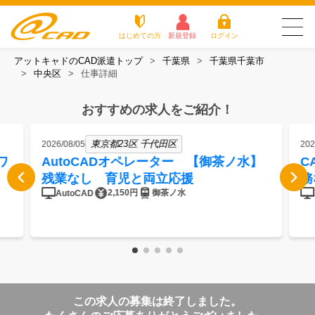
はじめての方
新規登録
ログイン
アットキャドのCAD派遣トップ
千葉県
千葉県千葉市
友だち追加で
登録して求人を
中央区
仕事詳細
アットキャドが選
派遣がは
お仕
お役立
よく
最新の求人を確認
チェック
ばれる3つの理由
じめての
事を
ちコラ
ある
方
探す
ム
質問
おすすめの求人をご紹介！
アットキャドが選ばれる3つの理由
東京都23区 千代田区
2026/08/05
202
派遣がはじめての方
ワ
AutoCADオペレーター 【御茶ノ水】
C
残業なし 育児と両立応援
務
お仕事を探す
2,150円
御茶ノ水
AutoCAD
お役立ちコラム
よくある質問
転職をご希望の方
企業のご担当者様
この求人の募集は終了しました。