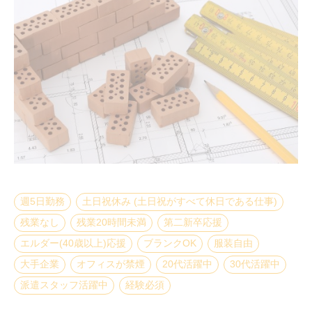
週5日勤務
土日祝休み (土日祝がすべて休日である仕事)
残業なし
残業20時間未満
第二新卒応援
エルダー(40歳以上)応援
ブランクOK
服装自由
大手企業
オフィスが禁煙
20代活躍中
30代活躍中
派遣スタッフ活躍中
経験必須