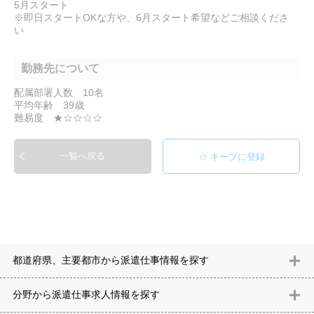
5月スタート
※即日スタートOKな方や、6月スタート希望などご相談くださ
い
勤務先について
配属部署人数 10名
平均年齢 39歳
難易度 ★☆☆☆☆
一覧へ戻る
都道府県、主要都市から派遣仕事情報を探す
北海道
青森県
岩手県
宮城県
秋田県
山形県
福島県
茨城県
分野から派遣仕事求⼈情報を探す
栃木県
群馬県
埼玉県
千葉県
東京都
神奈川県
新潟県
富山