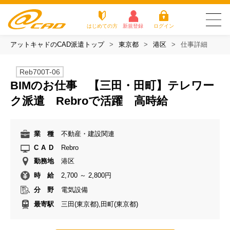
はじめての方
新規登録
ログイン
アットキャドのCAD派遣トップ
東京都
港区
仕事詳細
友だち追加で
登録して求人を
アットキャドが選
派遣がは
お仕
お役立
よく
最新の求人を確認
チェック
ばれる3つの理由
じめての
事を
ちコラ
ある
Reb700T-06
方
探す
ム
質問
BIMのお仕事 【三田・田町】テレワー
アットキャドが選ばれる3つの理由
ク派遣 Rebroで活躍 高時給
派遣がはじめての方
業 種
不動産・建設関連
お仕事を探す
CAD
Rebro
勤務地
港区
お役立ちコラム
時 給
2,700 ～ 2,800円
よくある質問
分 野
電気設備
最寄駅
三田(東京都),田町(東京都)
転職をご希望の方
企業のご担当者様