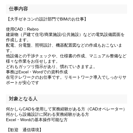
仕事内容
【大手ゼネコンの設計部門でBIMのお仕事】
使用CAD：Rebro
建築物（戸建て住宅/商業施設/公共施設）などの電気設備図面を
作成します。
配電、分電盤、照明設計、機器配置図などの作成もおこないま
す。
他設備との干渉チェックや、仕様書の作成、マニュアル整備など
様々な作業をお任せします。
どれもガッツリ指示があり、慣れていきますよ。
事務はExcel・Wordでの資料作成
在宅テレワークのお仕事です。リモートワーク導入でしっかりサ
ポートが安心です
対象となる人
何かしらCADを使用して実務経験がある方（CADオペレーター）
何かしら設備設計に関わる実務経験がある方
Excel・Wordの基本操作可能な方
【歓迎 通信環境】