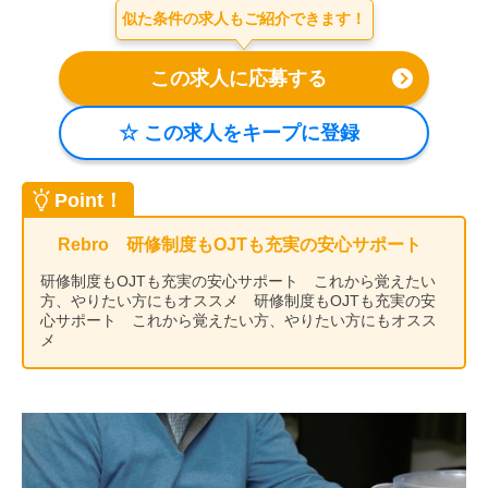
似た条件の求人もご紹介できます！
会社案内
お電話でのお問い合わせ
0120-630-660
0120-057-727
東 京
大 阪
0120-960-379
0120-978-186
名古屋
横 浜
Point！
電話受付：平日 9:15～19:00
Rebro 研修制度もOJTも充実の安心サポート
研修制度もOJTも充実の安心サポート これから覚えたい
方、やりたい方にもオススメ 研修制度もOJTも充実の安
心サポート これから覚えたい方、やりたい方にもオスス
メ