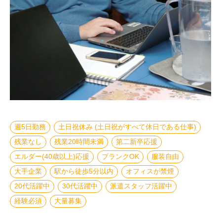
週5日勤務
土日祝休み (土日祝がすべて休日である仕事)
残業なし
残業20時間未満
第二新卒応援
エルダー(40歳以上)応援
ブランクOK
服装自由
大手企業
駅から徒歩5分以内
オフィスが禁煙
20代活躍中
30代活躍中
派遣スタッフ活躍中
経験必須
大量募集