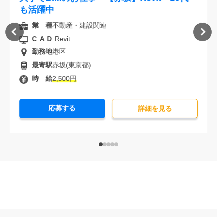
も活躍中
業 種
不動産・建設関連
CAD
Revit
勤務地
港区
最寄駅
赤坂(東京都)
時 給
2,500円
応募する
詳細を⾒る