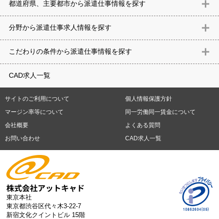
都道府県、主要都市から派遣仕事情報を探す
北海道
青森県
岩手県
宮城県
秋田県
山形県
福島県
茨城県
分野から派遣仕事求⼈情報を探す
栃木県
群馬県
埼玉県
千葉県
東京都
神奈川県
新潟県
富山
意匠設計（建築）
内装（建築）
レイアウト
住宅
構造設計（建
県
石川県
福井県
山梨県
長野県
岐阜県
静岡県
愛知県
三
こだわりの条件から派遣仕事情報を探す
築）
電気設備
空調設備・衛生設備
通信設備
建築施工
仮設
重県
滋賀県
京都府
大阪府
兵庫県
奈良県
和歌山県
鳥取県
テレワーク
9時30分出社OK
10時以降出社OK
16時前退社OK
週5
建材
土木
プラント
機械
島根県
岡山県
広島県
山口県
徳島県
香川県
愛媛県
高知県
CAD求人一覧
日勤務
週4日勤務
土日祝休み (土日祝がすべて休日である仕事)
平
福岡県
佐賀県
長崎県
熊本県
大分県
宮崎県
鹿児島県
沖縄
日休みあり (週に一度以上平日に休日がある仕事)
残業なし
残業20
県
サイトのご利用について
個人情報保護方針
時間未満
残業20時間以上
第二新卒応援
エルダー(40歳以上)応援
札幌市
仙台市
川崎市
横浜市
相模原市
千葉市
さいたま市
マージン率等について
同一労働同一賃金について
シニア(60歳以上)応援
ブランクOK
服装自由
制服あり
大手企
新潟市
名古屋市
静岡市
浜松市
大阪市
堺市
京都市
神戸市
会社概要
よくある質問
業
駅から徒歩5分以内
車通勤可能
オフィスが禁煙
20代活躍中
岡山市
広島市
福岡市
北九州市
お問い合わせ
CAD求人一覧
30代活躍中
派遣スタッフ活躍中
紹介予定派遣
経験必須
未経
験歓迎
大量募集
東京本社
東京都渋谷区代々木3-22-7
新宿文化クイントビル 15階