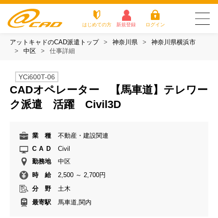
はじめての方
新規登録
ログイン
アットキャドのCAD派遣トップ
神奈川県
神奈川県横浜市
友だち追加で
登録して求人を
中区
仕事詳細
アットキャドが選
派遣がは
お仕
お役立
よく
最新の求人を確認
チェック
ばれる3つの理由
じめての
事を
ちコラ
ある
方
探す
ム
質問
YCi600T-06
アットキャドが選ばれる3つの理由
CADオペレーター 【馬車道】テレワー
ク派遣 活躍 Civil3D
派遣がはじめての方
お仕事を探す
業 種
不動産・建設関連
CAD
Civil
お役立ちコラム
勤務地
中区
時 給
2,500 ～ 2,700円
よくある質問
分 野
土木
転職をご希望の方
最寄駅
馬車道,関内
企業のご担当者様