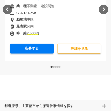
業 種
不動産・建設関連
CAD
Revit
勤務地
中区
最寄駅
関内
時 給
2,500円
応募する
詳細を⾒る
都道府県、主要都市から派遣仕事情報を探す