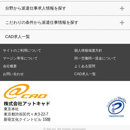
北海道
青森県
岩手県
宮城県
秋田県
山形県
福島県
茨城県
分野から派遣仕事求⼈情報を探す
栃木県
群馬県
埼玉県
千葉県
東京都
神奈川県
新潟県
富山
意匠設計（建築）
内装（建築）
レイアウト
住宅
構造設計（建
県
石川県
福井県
山梨県
長野県
岐阜県
静岡県
愛知県
三
こだわりの条件から派遣仕事情報を探す
築）
電気設備
空調設備・衛生設備
通信設備
建築施工
仮設
重県
滋賀県
京都府
大阪府
兵庫県
奈良県
和歌山県
鳥取県
テレワーク
9時30分出社OK
10時以降出社OK
16時前退社OK
週5
建材
土木
プラント
機械
島根県
岡山県
広島県
山口県
徳島県
香川県
愛媛県
高知県
CAD求人一覧
日勤務
週4日勤務
土日祝休み (土日祝がすべて休日である仕事)
平
福岡県
佐賀県
長崎県
熊本県
大分県
宮崎県
鹿児島県
沖縄
日休みあり (週に一度以上平日に休日がある仕事)
残業なし
残業20
県
サイトのご利用について
個人情報保護方針
時間未満
残業20時間以上
第二新卒応援
エルダー(40歳以上)応援
札幌市
仙台市
川崎市
横浜市
相模原市
千葉市
さいたま市
マージン率等について
同一労働同一賃金について
シニア(60歳以上)応援
ブランクOK
服装自由
制服あり
大手企
新潟市
名古屋市
静岡市
浜松市
大阪市
堺市
京都市
神戸市
会社概要
よくある質問
業
駅から徒歩5分以内
車通勤可能
オフィスが禁煙
20代活躍中
岡山市
広島市
福岡市
北九州市
お問い合わせ
CAD求人一覧
30代活躍中
派遣スタッフ活躍中
紹介予定派遣
経験必須
未経
験歓迎
大量募集
東京本社
東京都渋谷区代々木3-22-7
新宿文化クイントビル 15階
© Atcad. All rights reserved.