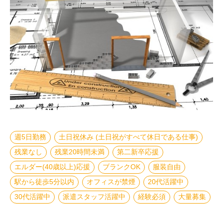
週5日勤務
土日祝休み (土日祝がすべて休日である仕事)
残業なし
残業20時間未満
第二新卒応援
エルダー(40歳以上)応援
ブランクOK
服装自由
駅から徒歩5分以内
オフィスが禁煙
20代活躍中
30代活躍中
派遣スタッフ活躍中
経験必須
大量募集