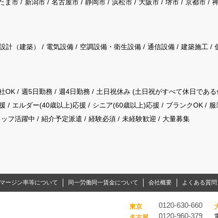
たま市
新潟市
名古屋市
静岡市
浜松市
大阪市
堺市
京都市
設計（建築）
電気設備
空調設備・衛生設備
通信設備
建築施工
社OK
週5日勤務
週4日勤務
土日祝休み (土日祝がすべて休日である
援
エルダー(40歳以上)応援
シニア(60歳以上)応援
ブランクOK
服
タッフ活躍中
紹介予定派遣
経験必須
未経験歓迎
大量募集
マージン率等について
同一労働同一賃金について
会社概要
よくある質問
0120-630-660
東京
0120-960-379
名古屋