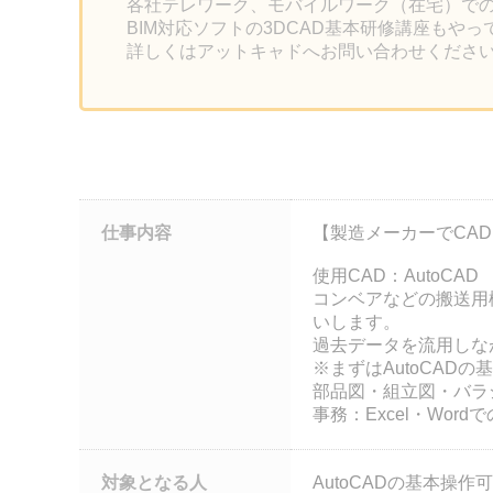
各社テレワーク、モバイルワーク（在宅）で
BIM対応ソフトの3DCAD基本研修講座もや
詳しくはアットキャドへお問い合わせくださ
仕事内容
【製造メーカーでCA
使用CAD：AutoCAD
コンベアなどの搬送用
いします。
過去データを流用しな
※まずはAutoCA
部品図・組立図・バラ
事務：Excel・Wo
対象となる人
AutoCADの基本操作