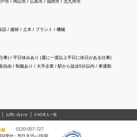
神戸市
岡山市
広島市
福岡市
北九州市
仮設
建材
土木
プラント
機械
仕事)
平日休みあり (週に一度以上平日に休日がある仕事)
装自由
制服あり
大手企業
駅から徒歩5分以内
車通勤
お問い合わせ
CAD求人一覧
0120-057-727
大阪
電話受付：平日 9:15～19:00