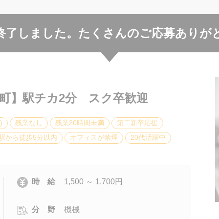
終了しました。
たくさんのご応募ありが
本町】駅チカ2分 スク卒歓迎
)
残業なし
残業20時間未満
第二新卒応援
駅から徒歩5分以内
オフィスが禁煙
20代活躍中
時 給
1,500 ～ 1,700円
分 野
機械