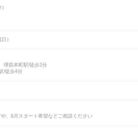
分）
祝日）
 堺筋本町駅/徒歩2分
/徒歩4分
方や、6月スタート希望などご相談ください