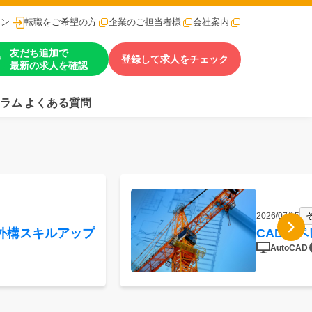
イン
転職をご希望の方
企業のご担当者様
会社案内
友だち追加で
登録して求人をチェック
最新の求人を確認
ラム
よくある質問
2026/07/15
外構スキルアップ
CADオ
AutoCAD