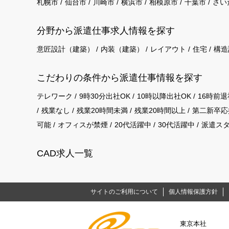
札幌市
仙台市
川崎市
横浜市
相模原市
千葉市
さい
分野から派遣仕事求⼈情報を探す
意匠設計（建築）
内装（建築）
レイアウト
住宅
構造
こだわりの条件から派遣仕事情報を探す
テレワーク
9時30分出社OK
10時以降出社OK
16時前退
残業なし
残業20時間未満
残業20時間以上
第二新卒応
可能
オフィスが禁煙
20代活躍中
30代活躍中
派遣ス
CAD求人一覧
サイトのご利用について
個人情報保護方針
東京本社