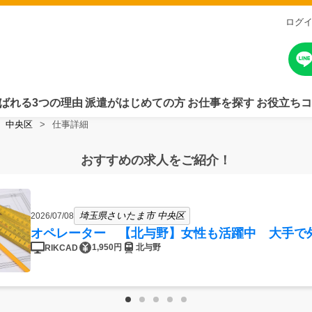
ログ
ばれる3つの理由
派遣がはじめての方
お仕事を探す
お役立ちコ
中央区
仕事詳細
おすすめの求人をご紹介！
埼玉県さいたま市 中央区
2026/07/08
オペレーター 【北与野】女性も活躍中 大手で
1,950円
北与野
RIKCAD