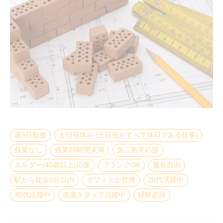
週5日勤務
土日祝休み (土日祝がすべて休日である仕事)
残業なし
残業20時間未満
第二新卒応援
エルダー(40歳以上)応援
ブランクOK
服装自由
駅から徒歩5分以内
オフィスが禁煙
20代活躍中
30代活躍中
派遣スタッフ活躍中
経験必須