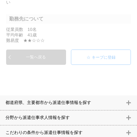
い
勤務先について
従業員数 10名
平均年齢 41歳
難易度 ★★☆☆☆
一覧へ戻る
都道府県、主要都市から派遣仕事情報を探す
北海道
青森県
岩手県
宮城県
秋田県
山形県
福島県
茨城県
分野から派遣仕事求⼈情報を探す
栃木県
群馬県
埼玉県
千葉県
東京都
神奈川県
新潟県
富山
意匠設計（建築）
内装（建築）
レイアウト
住宅
構造設計（建
県
石川県
福井県
山梨県
長野県
岐阜県
静岡県
愛知県
三
こだわりの条件から派遣仕事情報を探す
築）
電気設備
空調設備・衛生設備
通信設備
建築施工
仮設