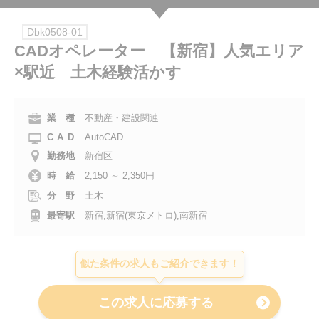
会社案内
Dbk0508-01
CADオペレーター 【新宿】人気エリア
お電話でのお問い合わせ
×駅近 土木経験活かす
0120-630-660
0120-057-727
東 京
大 阪
業 種
不動産・建設関連
0120-960-379
0120-978-186
名古屋
横 浜
CAD
AutoCAD
電話受付：平日 9:15～19:00
勤務地
新宿区
時 給
2,150 ～ 2,350円
分 野
土木
最寄駅
新宿,新宿(東京メトロ),南新宿
似た条件の求人もご紹介できます！