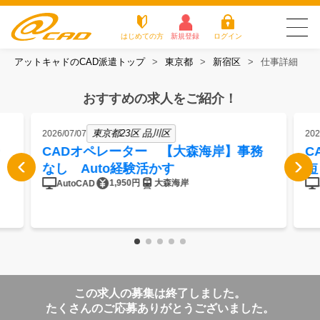
はじめての方
新規登録
ログイン
アットキャドのCAD派遣トップ
東京都
新宿区
仕事詳細
友だち追加で
登録して求人を
アットキャドが選
派遣がは
お仕
お役立
よく
最新の求人を確認
チェック
ばれる3つの理由
じめての
事を
ちコラ
ある
おすすめの求人をご紹介！
方
探す
ム
質問
アットキャドが選ばれる3つの理由
東京都23区 品川区
2026/07/07
202
CADオペレーター 【大森海岸】事務
C
派遣がはじめての方
なし Auto経験活かす
短
1,950円
大森海岸
AutoCAD
お仕事を探す
お役立ちコラム
よくある質問
この求人の募集は終了しました。
転職をご希望の方
企業のご担当者様
たくさんのご応募ありがとうございました。