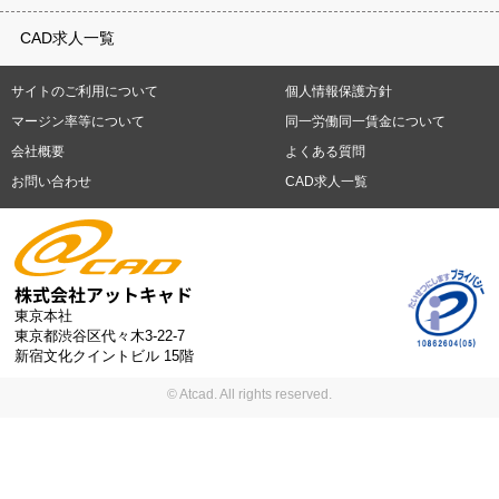
重県
滋賀県
京都府
大阪府
兵庫県
奈良県
和歌山県
鳥取県
テレワーク
9時30分出社OK
10時以降出社OK
16時前退社OK
週5
建材
土木
プラント
機械
島根県
岡山県
広島県
山口県
徳島県
香川県
愛媛県
高知県
CAD求人一覧
日勤務
週4日勤務
土日祝休み (土日祝がすべて休日である仕事)
平
福岡県
佐賀県
長崎県
熊本県
大分県
宮崎県
鹿児島県
沖縄
日休みあり (週に一度以上平日に休日がある仕事)
残業なし
残業20
県
サイトのご利用について
個人情報保護方針
時間未満
残業20時間以上
第二新卒応援
エルダー(40歳以上)応援
札幌市
仙台市
川崎市
横浜市
相模原市
千葉市
さいたま市
マージン率等について
同一労働同一賃金について
シニア(60歳以上)応援
ブランクOK
服装自由
制服あり
大手企
新潟市
名古屋市
静岡市
浜松市
大阪市
堺市
京都市
神戸市
会社概要
よくある質問
業
駅から徒歩5分以内
車通勤可能
オフィスが禁煙
20代活躍中
岡山市
広島市
福岡市
北九州市
お問い合わせ
CAD求人一覧
30代活躍中
派遣スタッフ活躍中
紹介予定派遣
経験必須
未経
験歓迎
大量募集
東京本社
東京都渋谷区代々木3-22-7
新宿文化クイントビル 15階
© Atcad. All rights reserved.