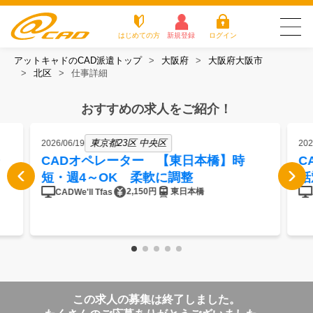
はじめての方
新規登録
ログイン
アットキャドのCAD派遣トップ
大阪府
大阪府大阪市
友だち追加で
登録して求人を
北区
仕事詳細
アットキャドが選
派遣がは
お仕
お役立
よく
最新の求人を確認
チェック
ばれる3つの理由
じめての
事を
ちコラ
ある
方
探す
ム
質問
おすすめの求人をご紹介！
アットキャドが選ばれる3つの理由
東京都23区 中央区
2026/06/19
202
派遣がはじめての方
CADオペレーター 【東日本橋】時
C
短・週4～OK 柔軟に調整
話
お仕事を探す
2,150円
東日本橋
CADWe'll Tfas
お役立ちコラム
よくある質問
転職をご希望の方
企業のご担当者様
この求人の募集は終了しました。