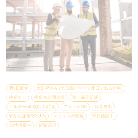
週5日勤務
土日祝休み (土日祝がすべて休日である仕事)
残業なし
残業20時間未満
第二新卒応援
エルダー(40歳以上)応援
ブランクOK
服装自由
駅から徒歩5分以内
オフィスが禁煙
20代活躍中
30代活躍中
経験必須