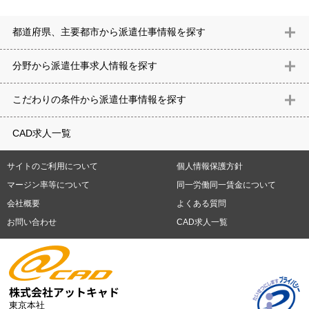
都道府県、主要都市から派遣仕事情報を探す
北海道
青森県
岩手県
宮城県
秋田県
山形県
福島県
茨城県
分野から派遣仕事求⼈情報を探す
栃木県
群馬県
埼玉県
千葉県
東京都
神奈川県
新潟県
富山
意匠設計（建築）
内装（建築）
レイアウト
住宅
構造設計（建
県
石川県
福井県
山梨県
長野県
岐阜県
静岡県
愛知県
三
こだわりの条件から派遣仕事情報を探す
築）
電気設備
空調設備・衛生設備
通信設備
建築施工
仮設
重県
滋賀県
京都府
大阪府
兵庫県
奈良県
和歌山県
鳥取県
テレワーク
9時30分出社OK
10時以降出社OK
16時前退社OK
週5
建材
土木
プラント
機械
島根県
岡山県
広島県
山口県
徳島県
香川県
愛媛県
高知県
CAD求人一覧
日勤務
週4日勤務
土日祝休み (土日祝がすべて休日である仕事)
平
福岡県
佐賀県
長崎県
熊本県
大分県
宮崎県
鹿児島県
沖縄
日休みあり (週に一度以上平日に休日がある仕事)
残業なし
残業20
県
サイトのご利用について
個人情報保護方針
時間未満
残業20時間以上
第二新卒応援
エルダー(40歳以上)応援
札幌市
仙台市
川崎市
横浜市
相模原市
千葉市
さいたま市
マージン率等について
同一労働同一賃金について
シニア(60歳以上)応援
ブランクOK
服装自由
制服あり
大手企
新潟市
名古屋市
静岡市
浜松市
大阪市
堺市
京都市
神戸市
会社概要
よくある質問
業
駅から徒歩5分以内
車通勤可能
オフィスが禁煙
20代活躍中
岡山市
広島市
福岡市
北九州市
お問い合わせ
CAD求人一覧
30代活躍中
派遣スタッフ活躍中
紹介予定派遣
経験必須
未経
験歓迎
大量募集
東京本社