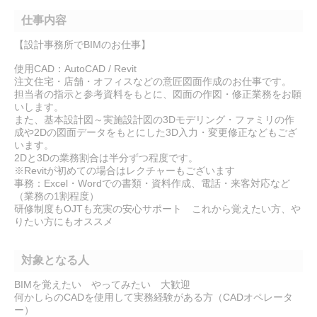
仕事内容
【設計事務所でBIMのお仕事】
使用CAD：AutoCAD / Revit
注文住宅・店舗・オフィスなどの意匠図面作成のお仕事です。
担当者の指示と参考資料をもとに、図面の作図・修正業務をお願
いします。
また、基本設計図～実施設計図の3Dモデリング・ファミリの作
成や2Dの図面データをもとにした3D入力・変更修正などもござ
います。
2Dと3Dの業務割合は半分ずつ程度です。
※Revitが初めての場合はレクチャーもございます
事務：Excel・Wordでの書類・資料作成、電話・来客対応など
（業務の1割程度）
研修制度もOJTも充実の安心サポート これから覚えたい方、や
りたい方にもオススメ
対象となる人
BIMを覚えたい やってみたい 大歓迎
何かしらのCADを使用して実務経験がある方（CADオペレータ
ー）