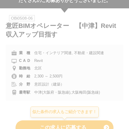
たくさんのご応募ありがとうございました。
会社案内
OBi0508-06
お電話でのお問い合わせ
意匠BIMオペレーター 【中津】Revit
収入アップ目指す
0120-630-660
0120-057-727
東 京
大 阪
0120-960-379
0120-978-186
名古屋
横 浜
業 種
住宅・インテリア関連, 不動産・建設関連
CAD
Revit
電話受付：平日 9:15～19:00
勤務地
北区
時 給
2,300 ～ 2,500円
分 野
意匠設計（建築）
最寄駅
中津(大阪府・阪急線),大阪梅田(阪急線)
似た条件の求人もご紹介できます！