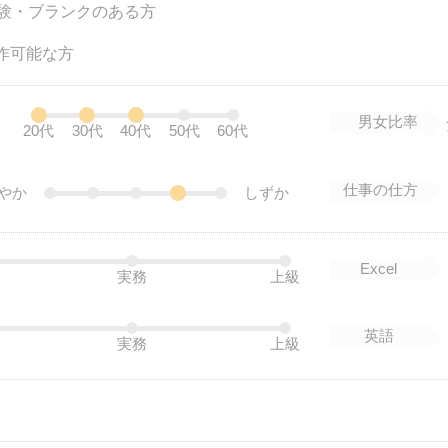
験・ブランクのある方
操作可能な方
男女比率
20代
30代
40代
50代
60代
仕事の仕方
やか
しずか
Excel
実務
上級
英語
実務
上級