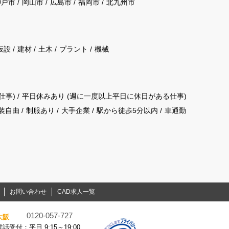
神戸市
岡山市
広島市
福岡市
北九州市
仮設
建材
土木
プラント
機械
仕事)
平日休みあり (週に一度以上平日に休日がある仕事)
装自由
制服あり
大手企業
駅から徒歩5分以内
車通勤
お問い合わせ
CAD求人一覧
0120-057-727
大阪
電話受付：平日 9:15～19:00