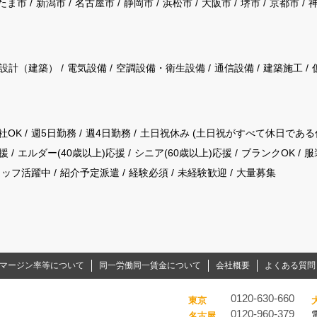
たま市
新潟市
名古屋市
静岡市
浜松市
大阪市
堺市
京都市
設計（建築）
電気設備
空調設備・衛生設備
通信設備
建築施工
社OK
週5日勤務
週4日勤務
土日祝休み (土日祝がすべて休日である
援
エルダー(40歳以上)応援
シニア(60歳以上)応援
ブランクOK
服
タッフ活躍中
紹介予定派遣
経験必須
未経験歓迎
大量募集
マージン率等について
同一労働同一賃金について
会社概要
よくある質問
0120-630-660
東京
0120-960-379
名古屋