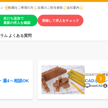
イン
転職をご希望の方
企業のご担当者様
会社案内
友だち追加で
登録して求人をチェック
最新の求人を確認
ラム
よくある質問
埼玉
2026/07/23
・週4～相談OK
CADオペ
AutoCAD