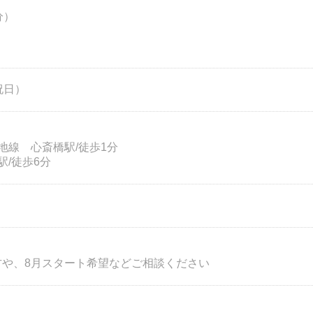
分）
祝日）
地線 心斎橋駅/徒歩1分
/徒歩6分
方や、8月スタート希望などご相談ください