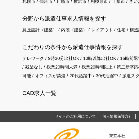
札幌市
仙台市
川崎市
横浜市
相模原市
千葉市
さい
分野から派遣仕事求⼈情報を探す
意匠設計（建築）
内装（建築）
レイアウト
住宅
構造
こだわりの条件から派遣仕事情報を探す
テレワーク
9時30分出社OK
10時以降出社OK
16時前退
残業なし
残業20時間未満
残業20時間以上
第二新卒応
可能
オフィスが禁煙
20代活躍中
30代活躍中
派遣ス
CAD求人一覧
サイトのご利用について
個人情報保護方針
東京本社