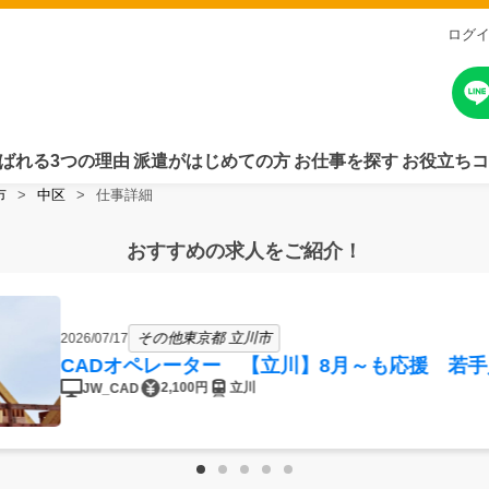
ログ
ばれる3つの理由
派遣がはじめての方
お仕事を探す
お役立ちコ
市
中区
仕事詳細
おすすめの求人をご紹介！
その他東京都 立川市
2026/07/17
CADオペレーター 【立川】8月～も応援 若
2,100円
立川
JW_CAD