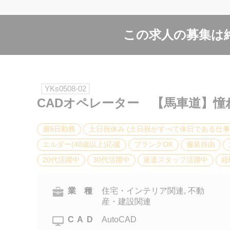
この求人の募集は
YKs0508-02
CADオペレーター 【馬車道】
週5日勤務
土日祝休み (土日祝がすべて休日である仕事
エルダー(40歳以上)応援
ブランクOK
服装自由
20代活躍中
30代活躍中
派遣スタッフ活躍中
経
業 種
住宅・インテリア関連, 不動
産・建設関連
CAD
AutoCAD