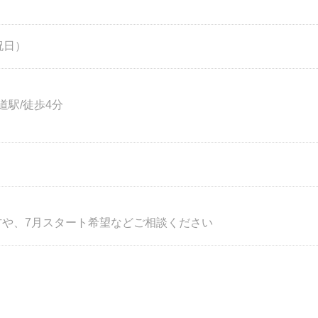
祝日）
駅/徒歩4分
方や、7月スタート希望などご相談ください
☆