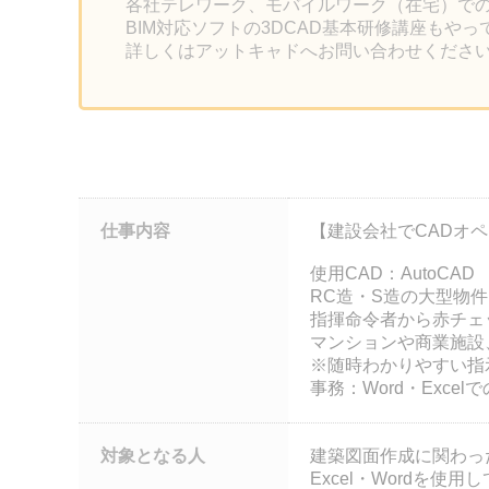
各社テレワーク、モバイルワーク（在宅）で
BIM対応ソフトの3DCAD基本研修講座もや
詳しくはアットキャドへお問い合わせくださ
仕事内容
【建設会社でCADオ
使用CAD：AutoCAD
RC造・S造の大型物
指揮命令者から赤チェ
マンションや商業施設
※随時わかりやすい指
事務：Word・Exc
対象となる人
建築図面作成に関わっ
Excel・Wordを使