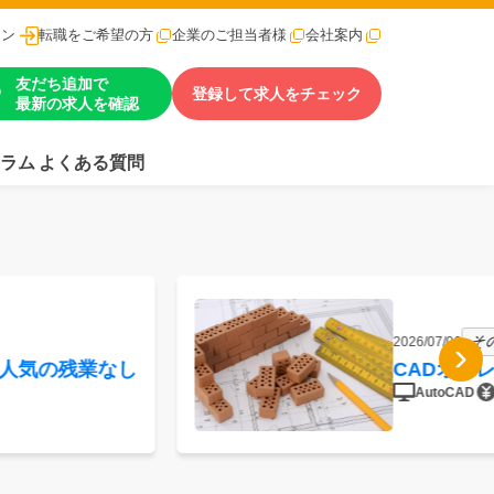
イン
転職をご希望の方
企業のご担当者様
会社案内
友だち追加で
登録して求人をチェック
最新の求人を確認
ラム
よくある質問
そ
2026/07/06
手人気の残業なし
CADオペ
AutoCAD