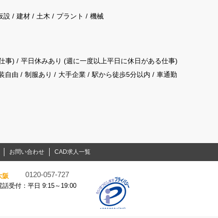
仮設
建材
土木
プラント
機械
仕事)
平日休みあり (週に一度以上平日に休日がある仕事)
装自由
制服あり
大手企業
駅から徒歩5分以内
車通勤
お問い合わせ
CAD求人一覧
0120-057-727
大阪
電話受付：平日 9:15～19:00