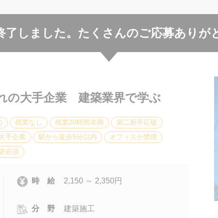
終了しました。
たくさんのご応募ありが
憧れの大手企業 建築業界で学ぶ
)
残業なし
残業20時間未満
第二新卒応援
大手企業
駅から徒歩5分以内
オフィスが禁煙
験必須
時 給
2,150 ～ 2,350円
分 野
建築施工