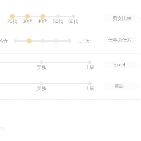
男女比率
20代
30代
40代
50代
60代
仕事の仕方
やか
しずか
Excel
実務
上級
英語
実務
上級
分）