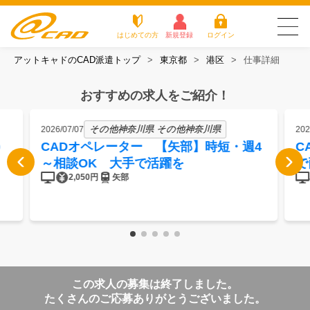
はじめての方
新規登録
ログイン
アットキャドのCAD派遣トップ
東京都
港区
仕事詳細
友だち追加で
登録して求人を
アットキャドが選
派遣がは
お仕
お役立
よく
最新の求人を確認
チェック
ばれる3つの理由
じめての
事を
ちコラ
ある
おすすめの求人をご紹介！
方
探す
ム
質問
アットキャドが選ばれる3つの理由
その他神奈川県 その他神奈川県
2026/07/07
202
CADオペレーター 【矢部】時短・週4
C
派遣がはじめての方
～相談OK 大手で活躍を
で
2,050円
矢部
お仕事を探す
お役立ちコラム
よくある質問
この求人の募集は終了しました。
転職をご希望の方
企業のご担当者様
たくさんのご応募ありがとうございました。