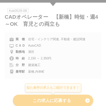
会社案内
Ksk0529-08
CADオペレーター 【新橋】時短・週4
お電話でのお問い合わせ
～OK 育児との両立も
0120-630-660
0120-057-727
東 京
大 阪
業 種
住宅・インテリア関連, 不動産・建設関連
0120-960-379
0120-978-186
名古屋
横 浜
CAD
AutoCAD
電話受付：平日 9:15～19:00
勤務地
港区
時 給
2,150 ～ 2,350円
分 野
建築施工
最寄駅
新橋,内幸町
似た条件の求人もご紹介できます！