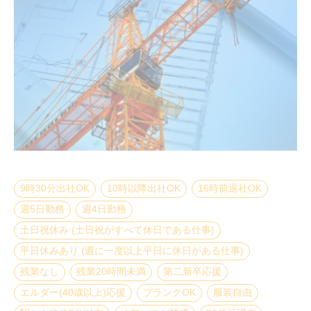
9時30分出社OK
10時以降出社OK
16時前退社OK
週5日勤務
週4日勤務
土日祝休み (土日祝がすべて休日である仕事)
平日休みあり (週に一度以上平日に休日がある仕事)
残業なし
残業20時間未満
第二新卒応援
エルダー(40歳以上)応援
ブランクOK
服装自由