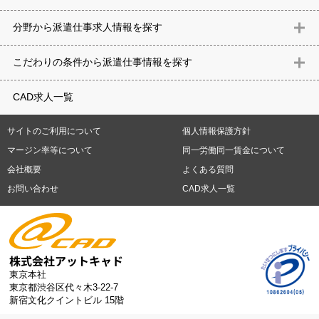
北海道
青森県
岩手県
宮城県
秋田県
山形県
福島県
茨城県
分野から派遣仕事求⼈情報を探す
栃木県
群馬県
埼玉県
千葉県
東京都
神奈川県
新潟県
富山
意匠設計（建築）
内装（建築）
レイアウト
住宅
構造設計（建
県
石川県
福井県
山梨県
長野県
岐阜県
静岡県
愛知県
三
こだわりの条件から派遣仕事情報を探す
築）
電気設備
空調設備・衛生設備
通信設備
建築施工
仮設
重県
滋賀県
京都府
大阪府
兵庫県
奈良県
和歌山県
鳥取県
テレワーク
9時30分出社OK
10時以降出社OK
16時前退社OK
週5
建材
土木
プラント
機械
島根県
岡山県
広島県
山口県
徳島県
香川県
愛媛県
高知県
CAD求人一覧
日勤務
週4日勤務
土日祝休み (土日祝がすべて休日である仕事)
平
福岡県
佐賀県
長崎県
熊本県
大分県
宮崎県
鹿児島県
沖縄
日休みあり (週に一度以上平日に休日がある仕事)
残業なし
残業20
県
サイトのご利用について
個人情報保護方針
時間未満
残業20時間以上
第二新卒応援
エルダー(40歳以上)応援
札幌市
仙台市
川崎市
横浜市
相模原市
千葉市
さいたま市
マージン率等について
同一労働同一賃金について
シニア(60歳以上)応援
ブランクOK
服装自由
制服あり
大手企
新潟市
名古屋市
静岡市
浜松市
大阪市
堺市
京都市
神戸市
会社概要
よくある質問
業
駅から徒歩5分以内
車通勤可能
オフィスが禁煙
20代活躍中
岡山市
広島市
福岡市
北九州市
お問い合わせ
CAD求人一覧
30代活躍中
派遣スタッフ活躍中
紹介予定派遣
経験必須
未経
験歓迎
大量募集
東京本社
東京都渋谷区代々木3-22-7
新宿文化クイントビル 15階