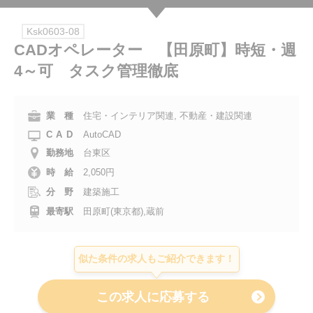
会社案内
Ksk0603-08
CADオペレーター 【田原町】時短・週
お電話でのお問い合わせ
4～可 タスク管理徹底
0120-630-660
0120-057-727
東 京
大 阪
業 種
住宅・インテリア関連, 不動産・建設関連
0120-960-379
0120-978-186
名古屋
横 浜
CAD
AutoCAD
電話受付：平日 9:15～19:00
勤務地
台東区
時 給
2,050円
分 野
建築施工
最寄駅
田原町(東京都),蔵前
似た条件の求人もご紹介できます！