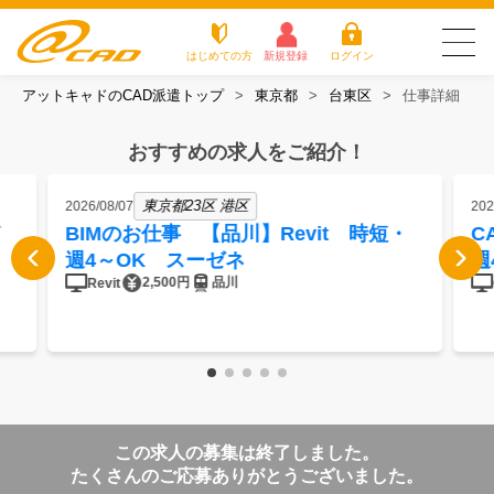
はじめての方
新規登録
ログイン
アットキャドのCAD派遣トップ
東京都
台東区
仕事詳細
友だち追加で
登録して求人を
アットキャドが選
派遣がは
お仕
お役立
よく
最新の求人を確認
チェック
ばれる3つの理由
じめての
事を
ちコラ
ある
おすすめの求人をご紹介！
方
探す
ム
質問
アットキャドが選ばれる3つの理由
東京都23区 港区
2026/08/07
202
BIMのお仕事 【品川】Revit 時短・
C
派遣がはじめての方
週4～OK スーゼネ
週
2,500円
品川
Revit
お仕事を探す
お役立ちコラム
よくある質問
この求人の募集は終了しました。
転職をご希望の方
企業のご担当者様
たくさんのご応募ありがとうございました。