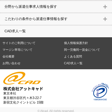
北海道
青森県
岩手県
宮城県
秋田県
山形県
福島県
茨城県
分野から派遣仕事求⼈情報を探す
栃木県
群馬県
埼玉県
千葉県
東京都
神奈川県
新潟県
富山
意匠設計（建築）
内装（建築）
レイアウト
住宅
構造設計（建
県
石川県
福井県
山梨県
長野県
岐阜県
静岡県
愛知県
三
こだわりの条件から派遣仕事情報を探す
築）
電気設備
空調設備・衛生設備
通信設備
建築施工
仮設
重県
滋賀県
京都府
大阪府
兵庫県
奈良県
和歌山県
鳥取県
テレワーク
9時30分出社OK
10時以降出社OK
16時前退社OK
週5
建材
土木
プラント
機械
島根県
岡山県
広島県
山口県
徳島県
香川県
愛媛県
高知県
CAD求人一覧
日勤務
週4日勤務
土日祝休み (土日祝がすべて休日である仕事)
平
福岡県
佐賀県
長崎県
熊本県
大分県
宮崎県
鹿児島県
沖縄
日休みあり (週に一度以上平日に休日がある仕事)
残業なし
残業20
県
サイトのご利用について
個人情報保護方針
時間未満
残業20時間以上
第二新卒応援
エルダー(40歳以上)応援
札幌市
仙台市
川崎市
横浜市
相模原市
千葉市
さいたま市
マージン率等について
同一労働同一賃金について
シニア(60歳以上)応援
ブランクOK
服装自由
制服あり
大手企
新潟市
名古屋市
静岡市
浜松市
大阪市
堺市
京都市
神戸市
会社概要
よくある質問
業
駅から徒歩5分以内
車通勤可能
オフィスが禁煙
20代活躍中
岡山市
広島市
福岡市
北九州市
お問い合わせ
CAD求人一覧
30代活躍中
派遣スタッフ活躍中
紹介予定派遣
経験必須
未経
験歓迎
大量募集
東京本社
東京都渋谷区代々木3-22-7
新宿文化クイントビル 15階
© Atcad. All rights reserved.