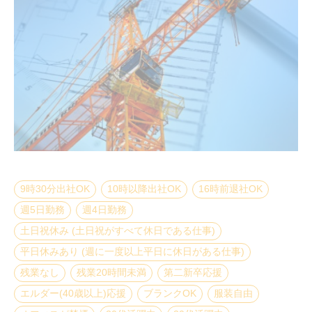
9時30分出社OK
10時以降出社OK
16時前退社OK
週5日勤務
週4日勤務
土日祝休み (土日祝がすべて休日である仕事)
平日休みあり (週に一度以上平日に休日がある仕事)
残業なし
残業20時間未満
第二新卒応援
エルダー(40歳以上)応援
ブランクOK
服装自由