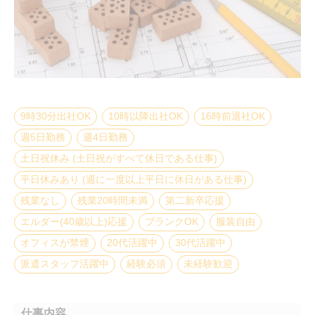
9時30分出社OK
10時以降出社OK
16時前退社OK
週5日勤務
週4日勤務
土日祝休み (土日祝がすべて休日である仕事)
平日休みあり (週に一度以上平日に休日がある仕事)
残業なし
残業20時間未満
第二新卒応援
エルダー(40歳以上)応援
ブランクOK
服装自由
オフィスが禁煙
20代活躍中
30代活躍中
派遣スタッフ活躍中
経験必須
未経験歓迎
仕事内容