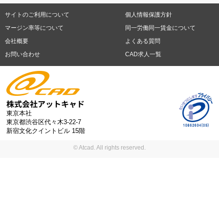
福岡県
佐賀県
長崎県
熊本県
大分県
宮崎県
鹿児島県
沖縄
日休みあり (週に一度以上平日に休日がある仕事)
残業なし
残業20
県
サイトのご利用について
個人情報保護方針
時間未満
残業20時間以上
第二新卒応援
エルダー(40歳以上)応援
札幌市
仙台市
川崎市
横浜市
相模原市
千葉市
さいたま市
マージン率等について
同一労働同一賃金について
シニア(60歳以上)応援
ブランクOK
服装自由
制服あり
大手企
新潟市
名古屋市
静岡市
浜松市
大阪市
堺市
京都市
神戸市
会社概要
よくある質問
業
駅から徒歩5分以内
車通勤可能
オフィスが禁煙
20代活躍中
岡山市
広島市
福岡市
北九州市
お問い合わせ
CAD求人一覧
30代活躍中
派遣スタッフ活躍中
紹介予定派遣
経験必須
未経
験歓迎
大量募集
東京本社
東京都渋谷区代々木3-22-7
新宿文化クイントビル 15階
© Atcad. All rights reserved.