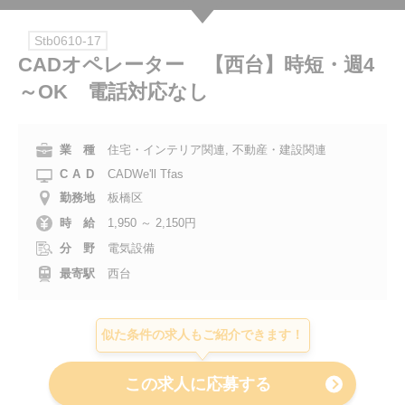
会社案内
Stb0610-17
CADオペレーター 【西台】時短・週4
お電話でのお問い合わせ
～OK 電話対応なし
0120-630-660
0120-057-727
東 京
大 阪
業 種
住宅・インテリア関連, 不動産・建設関連
0120-960-379
0120-978-186
名古屋
横 浜
CAD
CADWe'll Tfas
電話受付：平日 9:15～19:00
勤務地
板橋区
時 給
1,950 ～ 2,150円
分 野
電気設備
最寄駅
西台
似た条件の求人もご紹介できます！