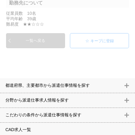
勤務先について
従業員数 10名
平均年齢 39歳
難易度 ★★☆☆☆
一覧へ戻る
都道府県、主要都市から派遣仕事情報を探す
北海道
青森県
岩手県
宮城県
秋田県
山形県
福島県
茨城県
分野から派遣仕事求⼈情報を探す
栃木県
群馬県
埼玉県
千葉県
東京都
神奈川県
新潟県
富山
意匠設計（建築）
内装（建築）
レイアウト
住宅
構造設計（建
県
石川県
福井県
山梨県
長野県
岐阜県
静岡県
愛知県
三
こだわりの条件から派遣仕事情報を探す
築）
電気設備
空調設備・衛生設備
通信設備
建築施工
仮設
重県
滋賀県
京都府
大阪府
兵庫県
奈良県
和歌山県
鳥取県
テレワーク
9時30分出社OK
10時以降出社OK
16時前退社OK
週5
建材
土木
プラント
機械
島根県
岡山県
広島県
山口県
徳島県
香川県
愛媛県
高知県
CAD求人一覧
日勤務
週4日勤務
土日祝休み (土日祝がすべて休日である仕事)
平