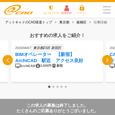
はじめての方
新規登録
ログイン
アットキャドのCAD派遣トップ
東京都
板橋区
仕事詳細
友だち追加で
登録して求人を
アットキャドが選
派遣がは
お仕
お役立
よく
最新の求人を確認
チェック
ばれる3つの理由
じめての
事を
ちコラ
ある
おすすめの求人をご紹介！
方
探す
ム
質問
アットキャドが選ばれる3つの理由
東京都23区 新宿区
2026/08/07
202
BIMオペレーター 【新宿】
C
派遣がはじめての方
ArchiCAD 駅近 アクセス良好
り
2,500円
新宿
ArchiCAD
お仕事を探す
お役立ちコラム
よくある質問
この求人の募集は終了しました。
転職をご希望の方
企業のご担当者様
たくさんのご応募ありがとうございました。