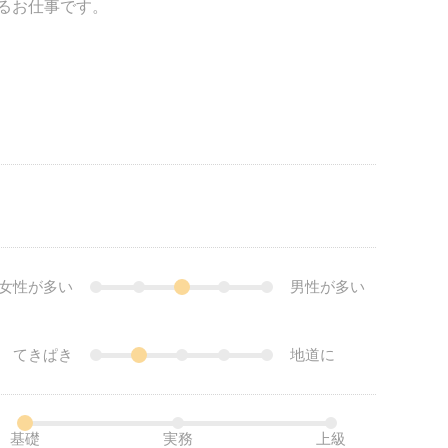
るお仕事です。
女性が多い
男性が多い
てきぱき
地道に
基礎
実務
上級