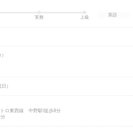
英語
実務
上級
分）
祝日）
トロ東西線 中野駅/徒歩8分
2分