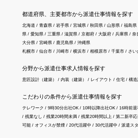
都道府県、主要都市から派遣仕事情報を探す
北海道
青森県
岩手県
宮城県
秋田県
山形県
福島県
県
愛知県
三重県
滋賀県
京都府
大阪府
兵庫県
奈
大分県
宮崎県
鹿児島県
沖縄県
札幌市
仙台市
川崎市
横浜市
相模原市
千葉市
さい
分野から派遣仕事求⼈情報を探す
意匠設計（建築）
内装（建築）
レイアウト
住宅
構造
こだわりの条件から派遣仕事情報を探す
テレワーク
9時30分出社OK
10時以降出社OK
16時前退
残業なし
残業20時間未満
残業20時間以上
第二新卒応
可能
オフィスが禁煙
20代活躍中
30代活躍中
派遣ス