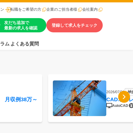
イン
転職をご希望の方
企業のご担当者様
会社案内
友だち追加で
登録して求人をチェック
最新の求人を確認
ラム
よくある質問
神
2026/07/31
 月収例38万～
CADオペ
AutoCAD