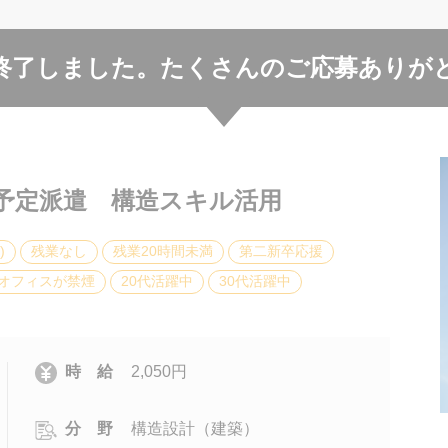
終了しました。
たくさんのご応募ありが
予定派遣 構造スキル活用
)
残業なし
残業20時間未満
第二新卒応援
オフィスが禁煙
20代活躍中
30代活躍中
時 給
2,050円
分 野
構造設計（建築）