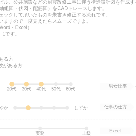
ビル、公共施設などの耐震改修工事に伴う構造設計図を作成す
（軸組図・伏図・配筋図）をCADトレースします。
ェックして頂いたものを朱書き修正する流れです。
いますので一度覚えたらスムーズですよ。
rd・Excel）
：1です。
ある方
経験がある方
男女比率
20代
30代
40代
50代
60代
仕事の仕方
やか
しずか
Excel
実務
上級