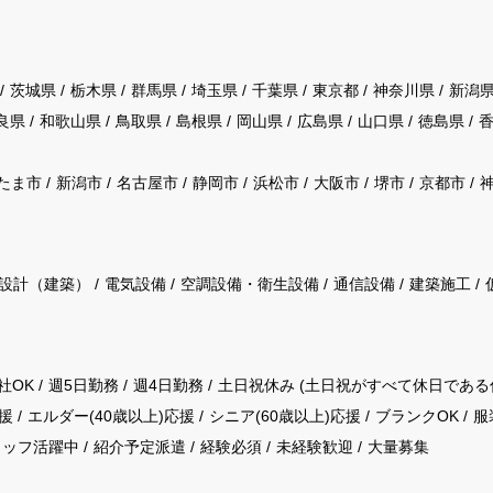
茨城県
栃木県
群馬県
埼玉県
千葉県
東京都
神奈川県
新潟
良県
和歌山県
鳥取県
島根県
岡山県
広島県
山口県
徳島県
たま市
新潟市
名古屋市
静岡市
浜松市
大阪市
堺市
京都市
設計（建築）
電気設備
空調設備・衛生設備
通信設備
建築施工
社OK
週5日勤務
週4日勤務
土日祝休み (土日祝がすべて休日である
援
エルダー(40歳以上)応援
シニア(60歳以上)応援
ブランクOK
服
タッフ活躍中
紹介予定派遣
経験必須
未経験歓迎
大量募集