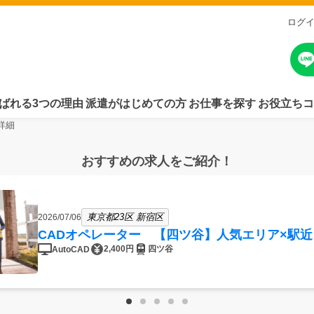
ログ
ばれる3つの理由
派遣がはじめての方
お仕事を探す
お役立ちコ
詳細
おすすめの求人をご紹介！
東京都23区 新宿区
2026/07/06
CADオペレーター 【四ツ谷】人気エリア×駅近
2,400円
四ツ谷
AutoCAD