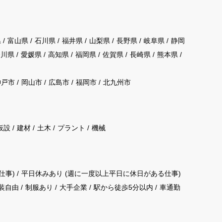
県
富山県
石川県
福井県
山梨県
長野県
岐阜県
静岡
香川県
愛媛県
高知県
福岡県
佐賀県
長崎県
熊本県
神戸市
岡山市
広島市
福岡市
北九州市
仮設
建材
土木
プラント
機械
仕事)
平日休みあり (週に一度以上平日に休日がある仕事)
装自由
制服あり
大手企業
駅から徒歩5分以内
車通勤