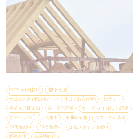
9時30分出社OK
週5日勤務
土日祝休み (土日祝がすべて休日である仕事)
残業なし
残業20時間未満
第二新卒応援
エルダー(40歳以上)応援
ブランクOK
服装自由
車通勤可能
オフィスが禁煙
20代活躍中
30代活躍中
派遣スタッフ活躍中
経験必須
未経験歓迎