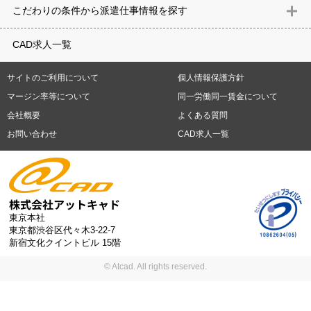
意匠設計（建築）
内装（建築）
レイアウト
住宅
構造設計（建
県
石川県
福井県
山梨県
長野県
岐阜県
静岡県
愛知県
三
こだわりの条件から派遣仕事情報を探す
築）
電気設備
空調設備・衛生設備
通信設備
建築施工
仮設
重県
滋賀県
京都府
大阪府
兵庫県
奈良県
和歌山県
鳥取県
テレワーク
9時30分出社OK
10時以降出社OK
16時前退社OK
週5
建材
土木
プラント
機械
島根県
岡山県
広島県
山口県
徳島県
香川県
愛媛県
高知県
CAD求人一覧
日勤務
週4日勤務
土日祝休み (土日祝がすべて休日である仕事)
平
福岡県
佐賀県
長崎県
熊本県
大分県
宮崎県
鹿児島県
沖縄
日休みあり (週に一度以上平日に休日がある仕事)
残業なし
残業20
県
サイトのご利用について
個人情報保護方針
時間未満
残業20時間以上
第二新卒応援
エルダー(40歳以上)応援
札幌市
仙台市
川崎市
横浜市
相模原市
千葉市
さいたま市
マージン率等について
同一労働同一賃金について
シニア(60歳以上)応援
ブランクOK
服装自由
制服あり
大手企
新潟市
名古屋市
静岡市
浜松市
大阪市
堺市
京都市
神戸市
会社概要
よくある質問
業
駅から徒歩5分以内
車通勤可能
オフィスが禁煙
20代活躍中
岡山市
広島市
福岡市
北九州市
お問い合わせ
CAD求人一覧
30代活躍中
派遣スタッフ活躍中
紹介予定派遣
経験必須
未経
験歓迎
大量募集
東京本社
東京都渋谷区代々木3-22-7
新宿文化クイントビル 15階
© Atcad. All rights reserved.