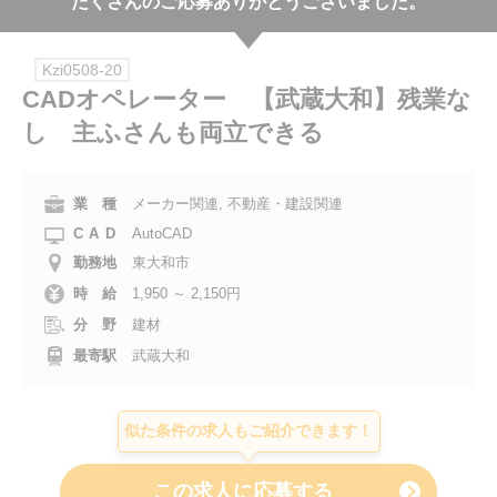
たくさんのご応募ありがとうございました。
会社案内
Kzi0508-20
お電話でのお問い合わせ
CADオペレーター 【武蔵大和】残業な
し 主ふさんも両立できる
0120-630-660
0120-057-727
東 京
大 阪
0120-960-379
0120-978-186
名古屋
横 浜
業 種
メーカー関連, 不動産・建設関連
CAD
AutoCAD
電話受付：平日 9:15～19:00
勤務地
東大和市
時 給
1,950 ～ 2,150円
分 野
建材
最寄駅
武蔵大和
似た条件の求人もご紹介できます！