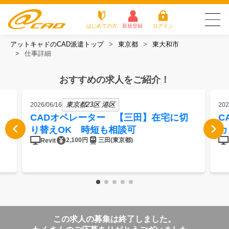
はじめての方
新規登録
ログイン
アットキャドのCAD派遣トップ
東京都
東大和市
友だち追加で
登録して求人を
仕事詳細
アットキャドが選
派遣がは
お仕
お役立
よく
最新の求人を確認
チェック
ばれる3つの理由
じめての
事を
ちコラ
ある
方
探す
ム
質問
おすすめの求人をご紹介！
アットキャドが選ばれる3つの理由
東京都23区 港区
2026/06/16
202
派遣がはじめての方
CADオペレーター 【三田】在宅に切
C
り替えOK 時短も相談可
カ
お仕事を探す
2,100円
三田(東京都)
Revit
お役立ちコラム
よくある質問
転職をご希望の方
企業のご担当者様
この求人の募集は終了しました。