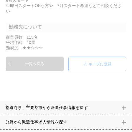
6月スタート
※即日スタートOKな方や、7月スタート希望などご相談くださ
い
勤務先について
従業員数 115名
平均年齢 40歳
難易度 ★★☆☆☆
一覧へ戻る
都道府県、主要都市から派遣仕事情報を探す
北海道
青森県
岩手県
宮城県
秋田県
山形県
福島県
茨城県
分野から派遣仕事求⼈情報を探す
栃木県
群馬県
埼玉県
千葉県
東京都
神奈川県
新潟県
富山