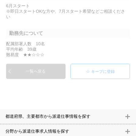
6月スタート
※即日スタートOKな方や、7月スタート希望などご相談くださ
い
勤務先について
配属部署人数 10名
平均年齢 39歳
難易度 ★★☆☆☆
一覧へ戻る
都道府県、主要都市から派遣仕事情報を探す
北海道
青森県
岩手県
宮城県
秋田県
山形県
福島県
茨城県
分野から派遣仕事求⼈情報を探す
栃木県
群馬県
埼玉県
千葉県
東京都
神奈川県
新潟県
富山