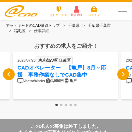
はじめての方
新規登録
ログイン
アットキャドのCAD派遣トップ
千葉県
千葉県千葉市
友だち追加で
登録して求人を
稲毛区
仕事詳細
アットキャドが選
派遣がは
お仕
お役立
よく
最新の求人を確認
チェック
ばれる3つの理由
じめての
事を
ちコラ
ある
方
探す
ム
質問
おすすめの求人をご紹介！
アットキャドが選ばれる3つの理由
東京都23区 江東区
2026/07/23
202
派遣がはじめての方
CADオペレーター 【亀戸】8月～応
C
援 事務作業なしでCAD集中
カ
お仕事を探す
1,950円
亀戸
VectorWorks
お役立ちコラム
よくある質問
転職をご希望の方
企業のご担当者様
この求人の募集は終了しました。