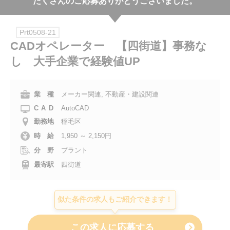
たくさんのご応募ありがとうございました。
会社案内
Prt0508-21
お電話でのお問い合わせ
CADオペレーター 【四街道】事務な
し 大手企業で経験値UP
0120-630-660
0120-057-727
東 京
大 阪
0120-960-379
0120-978-186
名古屋
横 浜
業 種
メーカー関連, 不動産・建設関連
CAD
AutoCAD
電話受付：平日 9:15～19:00
勤務地
稲毛区
時 給
1,950 ～ 2,150円
分 野
プラント
最寄駅
四街道
似た条件の求人もご紹介できます！