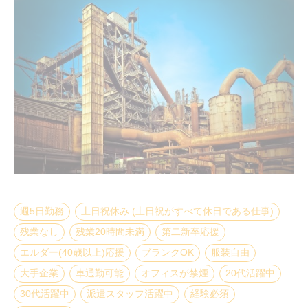
週5日勤務
土日祝休み (土日祝がすべて休日である仕事)
残業なし
残業20時間未満
第二新卒応援
エルダー(40歳以上)応援
ブランクOK
服装自由
大手企業
車通勤可能
オフィスが禁煙
20代活躍中
30代活躍中
派遣スタッフ活躍中
経験必須