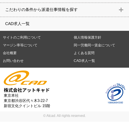
意匠設計（建築）
内装（建築）
レイアウト
住宅
構造設計（建
県
石川県
福井県
山梨県
長野県
岐阜県
静岡県
愛知県
三
こだわりの条件から派遣仕事情報を探す
築）
電気設備
空調設備・衛生設備
通信設備
建築施工
仮設
重県
滋賀県
京都府
大阪府
兵庫県
奈良県
和歌山県
鳥取県
テレワーク
9時30分出社OK
10時以降出社OK
16時前退社OK
週5
建材
土木
プラント
機械
島根県
岡山県
広島県
山口県
徳島県
香川県
愛媛県
高知県
CAD求人一覧
日勤務
週4日勤務
土日祝休み (土日祝がすべて休日である仕事)
平
福岡県
佐賀県
長崎県
熊本県
大分県
宮崎県
鹿児島県
沖縄
日休みあり (週に一度以上平日に休日がある仕事)
残業なし
残業20
県
サイトのご利用について
個人情報保護方針
時間未満
残業20時間以上
第二新卒応援
エルダー(40歳以上)応援
札幌市
仙台市
川崎市
横浜市
相模原市
千葉市
さいたま市
マージン率等について
同一労働同一賃金について
シニア(60歳以上)応援
ブランクOK
服装自由
制服あり
大手企
新潟市
名古屋市
静岡市
浜松市
大阪市
堺市
京都市
神戸市
会社概要
よくある質問
業
駅から徒歩5分以内
車通勤可能
オフィスが禁煙
20代活躍中
岡山市
広島市
福岡市
北九州市
お問い合わせ
CAD求人一覧
30代活躍中
派遣スタッフ活躍中
紹介予定派遣
経験必須
未経
験歓迎
大量募集
東京本社
東京都渋谷区代々木3-22-7
新宿文化クイントビル 15階
© Atcad. All rights reserved.