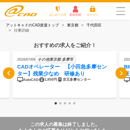
はじめての方
新規登録
ログイン
アットキャドのCAD派遣トップ
東京都
千代田区
友だち追加で
登録して求人を
仕事詳細
アットキャドが選
派遣がは
お仕
お役立
よく
最新の求人を確認
チェック
ばれる3つの理由
じめての
事を
ちコラ
ある
方
探す
ム
質問
おすすめの求人をご紹介！
アットキャドが選ばれる3つの理由
その他東京都 多摩市
2026/07/09
202
派遣がはじめての方
CADオペレーター 【小田急多摩セン
B
ター】残業少なめ 研修あり
派
お仕事を探す
1,950円
京王多摩センター
AutoCAD
お役立ちコラム
よくある質問
転職をご希望の方
企業のご担当者様
この求人の募集は終了しました。