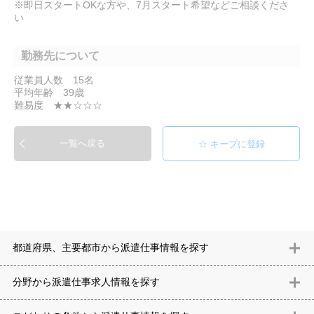
※即日スタートOKな方や、7月スタート希望などご相談くださ
い
勤務先について
従業員人数 15名
平均年齢 39歳
難易度 ★★☆☆☆
一覧へ戻る
都道府県、主要都市から派遣仕事情報を探す
北海道
青森県
岩手県
宮城県
秋田県
山形県
福島県
茨城県
分野から派遣仕事求⼈情報を探す
栃木県
群馬県
埼玉県
千葉県
東京都
神奈川県
新潟県
富山
意匠設計（建築）
内装（建築）
レイアウト
住宅
構造設計（建
県
石川県
福井県
山梨県
長野県
岐阜県
静岡県
愛知県
三