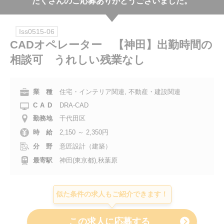
たくさんのご応募ありがとうございました。
会社案内
Iss0515-06
お電話でのお問い合わせ
CADオペレーター 【神田】出勤時間の
相談可 うれしい残業なし
0120-630-660
0120-057-727
東 京
大 阪
0120-960-379
0120-978-186
名古屋
横 浜
業 種
住宅・インテリア関連, 不動産・建設関連
CAD
DRA-CAD
電話受付：平日 9:15～19:00
勤務地
千代田区
時 給
2,150 ～ 2,350円
分 野
意匠設計（建築）
最寄駅
神田(東京都),秋葉原
似た条件の求人もご紹介できます！