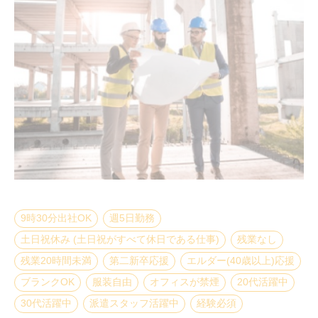
9時30分出社OK
週5日勤務
土日祝休み (土日祝がすべて休日である仕事)
残業なし
残業20時間未満
第二新卒応援
エルダー(40歳以上)応援
ブランクOK
服装自由
オフィスが禁煙
20代活躍中
30代活躍中
派遣スタッフ活躍中
経験必須