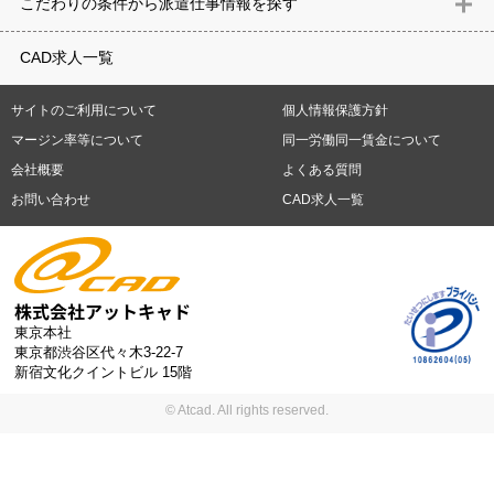
こだわりの条件から派遣仕事情報を探す
築）
電気設備
空調設備・衛生設備
通信設備
建築施工
仮設
重県
滋賀県
京都府
大阪府
兵庫県
奈良県
和歌山県
鳥取県
テレワーク
9時30分出社OK
10時以降出社OK
16時前退社OK
週5
建材
土木
プラント
機械
島根県
岡山県
広島県
山口県
徳島県
香川県
愛媛県
高知県
CAD求人一覧
日勤務
週4日勤務
土日祝休み (土日祝がすべて休日である仕事)
平
福岡県
佐賀県
長崎県
熊本県
大分県
宮崎県
鹿児島県
沖縄
日休みあり (週に一度以上平日に休日がある仕事)
残業なし
残業20
県
サイトのご利用について
個人情報保護方針
時間未満
残業20時間以上
第二新卒応援
エルダー(40歳以上)応援
札幌市
仙台市
川崎市
横浜市
相模原市
千葉市
さいたま市
マージン率等について
同一労働同一賃金について
シニア(60歳以上)応援
ブランクOK
服装自由
制服あり
大手企
新潟市
名古屋市
静岡市
浜松市
大阪市
堺市
京都市
神戸市
会社概要
よくある質問
業
駅から徒歩5分以内
車通勤可能
オフィスが禁煙
20代活躍中
岡山市
広島市
福岡市
北九州市
お問い合わせ
CAD求人一覧
30代活躍中
派遣スタッフ活躍中
紹介予定派遣
経験必須
未経
験歓迎
大量募集
東京本社
東京都渋谷区代々木3-22-7
新宿文化クイントビル 15階
© Atcad. All rights reserved.