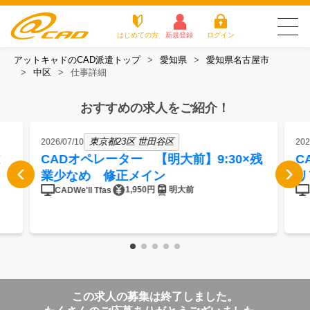
はじめての方
新規登録
ログイン
アットキャドのCAD派遣トップ
愛知県
愛知県名古屋市
友だち追加で
登録して求人を
中区
仕事詳細
アットキャドが選
派遣がは
お仕
お役立
よく
最新の求人を確認
チェック
ばれる3つの理由
じめての
事を
ちコラ
ある
方
探す
ム
質問
おすすめの求人をご紹介！
アットキャドが選ばれる3つの理由
東京都23区 世田谷区
2026/07/10
202
派遣がはじめての方
CADオペレーター 【明大前】9:30×残
C
業少なめ 修正メイン
リ
お仕事を探す
1,950円
明大前
CADWe'll Tfas
お役立ちコラム
よくある質問
転職をご希望の方
企業のご担当者様
この求人の募集は終了しました。