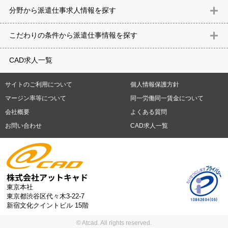
北海道
青森県
岩手県
宮城県
秋田県
山形県
福島県
茨城県
分野から派遣仕事求⼈情報を探す
栃木県
群馬県
埼玉県
千葉県
東京都
神奈川県
新潟県
富山
意匠設計（建築）
内装（建築）
レイアウト
住宅
構造設計（建
県
石川県
福井県
山梨県
長野県
岐阜県
静岡県
愛知県
三
こだわりの条件から派遣仕事情報を探す
築）
電気設備
空調設備・衛生設備
通信設備
建築施工
仮設
重県
滋賀県
京都府
大阪府
兵庫県
奈良県
和歌山県
鳥取県
テレワーク
9時30分出社OK
10時以降出社OK
16時前退社OK
週5
建材
土木
プラント
機械
島根県
岡山県
広島県
山口県
徳島県
香川県
愛媛県
高知県
CAD求人一覧
日勤務
週4日勤務
土日祝休み (土日祝がすべて休日である仕事)
平
福岡県
佐賀県
長崎県
熊本県
大分県
宮崎県
鹿児島県
沖縄
日休みあり (週に一度以上平日に休日がある仕事)
残業なし
残業20
県
サイトのご利用について
個人情報保護方針
時間未満
残業20時間以上
第二新卒応援
エルダー(40歳以上)応援
札幌市
仙台市
川崎市
横浜市
相模原市
千葉市
さいたま市
マージン率等について
同一労働同一賃金について
シニア(60歳以上)応援
ブランクOK
服装自由
制服あり
大手企
新潟市
名古屋市
静岡市
浜松市
大阪市
堺市
京都市
神戸市
会社概要
よくある質問
業
駅から徒歩5分以内
車通勤可能
オフィスが禁煙
20代活躍中
岡山市
広島市
福岡市
北九州市
お問い合わせ
CAD求人一覧
30代活躍中
派遣スタッフ活躍中
紹介予定派遣
経験必須
未経
験歓迎
大量募集
東京本社
東京都渋谷区代々木3-22-7
新宿文化クイントビル 15階
© Atcad. All rights reserved.