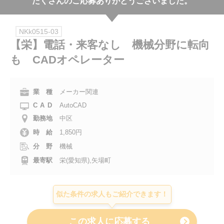
たくさんのご応募ありがとうございました。
会社案内
NKk0515-03
お電話でのお問い合わせ
【栄】電話・来客なし 機械分野に転向
も CADオペレーター
0120-630-660
0120-057-727
東 京
大 阪
0120-960-379
0120-978-186
名古屋
横 浜
業 種
メーカー関連
CAD
AutoCAD
電話受付：平日 9:15～19:00
勤務地
中区
時 給
1,850円
分 野
機械
最寄駅
栄(愛知県),矢場町
似た条件の求人もご紹介できます！