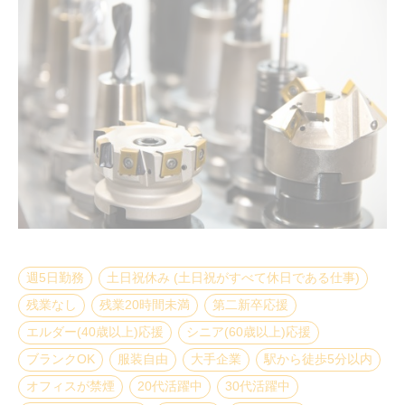
週5日勤務
土日祝休み (土日祝がすべて休日である仕事)
残業なし
残業20時間未満
第二新卒応援
エルダー(40歳以上)応援
シニア(60歳以上)応援
ブランクOK
服装自由
大手企業
駅から徒歩5分以内
オフィスが禁煙
20代活躍中
30代活躍中