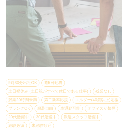
9時30分出社OK
週5日勤務
土日祝休み (土日祝がすべて休日である仕事)
残業なし
残業20時間未満
第二新卒応援
エルダー(40歳以上)応援
ブランクOK
服装自由
車通勤可能
オフィスが禁煙
20代活躍中
30代活躍中
派遣スタッフ活躍中
経験必須
未経験歓迎