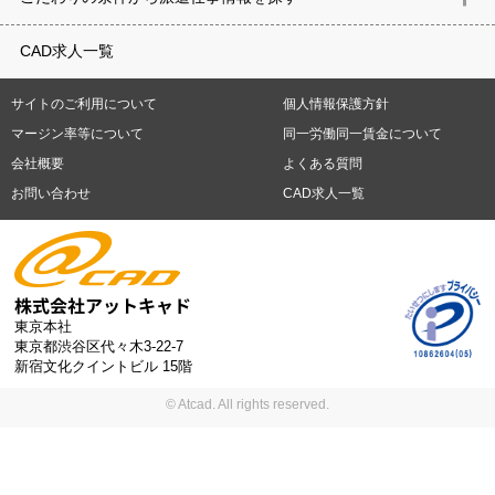
築）
電気設備
空調設備・衛生設備
通信設備
建築施工
仮設
重県
滋賀県
京都府
大阪府
兵庫県
奈良県
和歌山県
鳥取県
テレワーク
9時30分出社OK
10時以降出社OK
16時前退社OK
週5
建材
土木
プラント
機械
島根県
岡山県
広島県
山口県
徳島県
香川県
愛媛県
高知県
CAD求人一覧
日勤務
週4日勤務
土日祝休み (土日祝がすべて休日である仕事)
平
福岡県
佐賀県
長崎県
熊本県
大分県
宮崎県
鹿児島県
沖縄
日休みあり (週に一度以上平日に休日がある仕事)
残業なし
残業20
県
サイトのご利用について
個人情報保護方針
時間未満
残業20時間以上
第二新卒応援
エルダー(40歳以上)応援
札幌市
仙台市
川崎市
横浜市
相模原市
千葉市
さいたま市
マージン率等について
同一労働同一賃金について
シニア(60歳以上)応援
ブランクOK
服装自由
制服あり
大手企
新潟市
名古屋市
静岡市
浜松市
大阪市
堺市
京都市
神戸市
会社概要
よくある質問
業
駅から徒歩5分以内
車通勤可能
オフィスが禁煙
20代活躍中
岡山市
広島市
福岡市
北九州市
お問い合わせ
CAD求人一覧
30代活躍中
派遣スタッフ活躍中
紹介予定派遣
経験必須
未経
験歓迎
大量募集
東京本社
東京都渋谷区代々木3-22-7
新宿文化クイントビル 15階
© Atcad. All rights reserved.