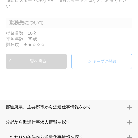
※即日スタートOKな方や、6月スタート希望などご相談くださ
い
勤務先について
従業員数 10名
平均年齢 35歳
難易度 ★★☆☆☆
一覧へ戻る
都道府県、主要都市から派遣仕事情報を探す
北海道
青森県
岩手県
宮城県
秋田県
山形県
福島県
茨城県
分野から派遣仕事求⼈情報を探す
栃木県
群馬県
埼玉県
千葉県
東京都
神奈川県
新潟県
富山
意匠設計（建築）
内装（建築）
レイアウト
住宅
構造設計（建
県
石川県
福井県
山梨県
長野県
岐阜県
静岡県
愛知県
三
こだわりの条件から派遣仕事情報を探す