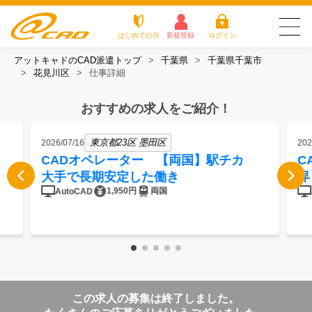
はじめての方
新規登録
ログイン
アットキャドのCAD派遣トップ
千葉県
千葉県千葉市
友だち追加で
登録して求人を
花見川区
仕事詳細
アットキャドが選
派遣がは
お仕
お役立
よく
最新の求人を確認
チェック
ばれる3つの理由
じめての
事を
ちコラ
ある
方
探す
ム
質問
おすすめの求人をご紹介！
アットキャドが選ばれる3つの理由
東京都23区 墨田区
2026/07/16
202
派遣がはじめての方
CADオペレーター 【両国】駅チカ
C
大手で長期安定した働き
界
お仕事を探す
1,950円
両国
AutoCAD
お役立ちコラム
よくある質問
転職をご希望の方
企業のご担当者様
この求人の募集は終了しました。