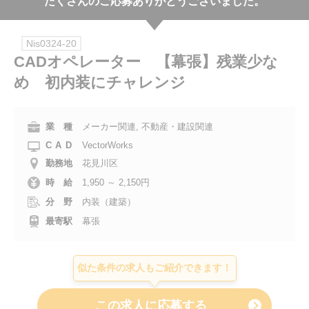
たくさんのご応募ありがとうございました。
会社案内
Nis0324-20
お電話でのお問い合わせ
CADオペレーター 【幕張】残業少な
め 初内装にチャレンジ
0120-630-660
0120-057-727
東 京
大 阪
0120-960-379
0120-978-186
名古屋
横 浜
業 種
メーカー関連, 不動産・建設関連
CAD
VectorWorks
電話受付：平日 9:15～19:00
勤務地
花見川区
時 給
1,950 ～ 2,150円
分 野
内装（建築）
最寄駅
幕張
似た条件の求人もご紹介できます！