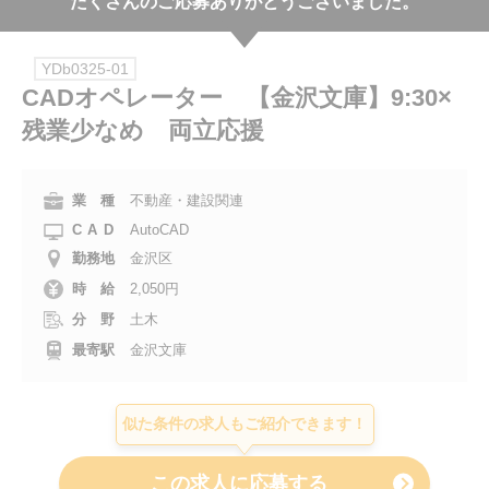
たくさんのご応募ありがとうございました。
会社案内
YDb0325-01
お電話でのお問い合わせ
CADオペレーター 【金沢文庫】9:30×
残業少なめ 両立応援
0120-630-660
0120-057-727
東 京
大 阪
0120-960-379
0120-978-186
名古屋
横 浜
業 種
不動産・建設関連
CAD
AutoCAD
電話受付：平日 9:15～19:00
勤務地
金沢区
時 給
2,050円
分 野
土木
最寄駅
金沢文庫
似た条件の求人もご紹介できます！