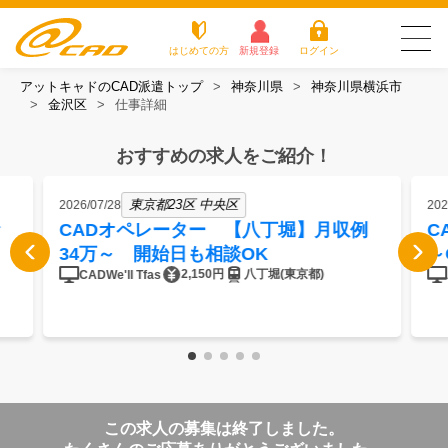
はじめての方
新規登録
ログイン
アットキャドのCAD派遣トップ
神奈川県
神奈川県横浜市
友だち追加で
登録して求人を
金沢区
仕事詳細
アットキャドが選
派遣がは
お仕
お役立
よく
最新の求人を確認
チェック
ばれる3つの理由
じめての
事を
ちコラ
ある
方
探す
ム
質問
おすすめの求人をご紹介！
アットキャドが選ばれる3つの理由
東京都23区 中央区
2026/07/28
202
派遣がはじめての方
CADオペレーター 【八丁堀】月収例
C
34万～ 開始日も相談OK
～
お仕事を探す
2,150円
八丁堀(東京都)
CADWe'll Tfas
お役立ちコラム
よくある質問
転職をご希望の方
企業のご担当者様
この求人の募集は終了しました。