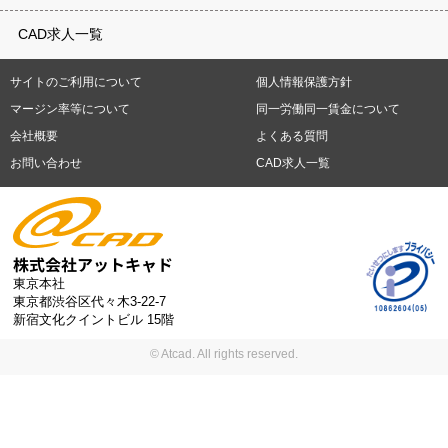
重県
滋賀県
京都府
大阪府
兵庫県
奈良県
和歌山県
鳥取県
テレワーク
9時30分出社OK
10時以降出社OK
16時前退社OK
週5
建材
土木
プラント
機械
島根県
岡山県
広島県
山口県
徳島県
香川県
愛媛県
高知県
CAD求人一覧
日勤務
週4日勤務
土日祝休み (土日祝がすべて休日である仕事)
平
福岡県
佐賀県
長崎県
熊本県
大分県
宮崎県
鹿児島県
沖縄
日休みあり (週に一度以上平日に休日がある仕事)
残業なし
残業20
県
サイトのご利用について
個人情報保護方針
時間未満
残業20時間以上
第二新卒応援
エルダー(40歳以上)応援
札幌市
仙台市
川崎市
横浜市
相模原市
千葉市
さいたま市
マージン率等について
同一労働同一賃金について
シニア(60歳以上)応援
ブランクOK
服装自由
制服あり
大手企
新潟市
名古屋市
静岡市
浜松市
大阪市
堺市
京都市
神戸市
会社概要
よくある質問
業
駅から徒歩5分以内
車通勤可能
オフィスが禁煙
20代活躍中
岡山市
広島市
福岡市
北九州市
お問い合わせ
CAD求人一覧
30代活躍中
派遣スタッフ活躍中
紹介予定派遣
経験必須
未経
験歓迎
大量募集
東京本社
東京都渋谷区代々木3-22-7
新宿文化クイントビル 15階
© Atcad. All rights reserved.