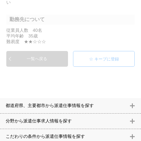
い
勤務先について
従業員人数 40名
平均年齢 35歳
難易度 ★★☆☆☆
一覧へ戻る
都道府県、主要都市から派遣仕事情報を探す
北海道
青森県
岩手県
宮城県
秋田県
山形県
福島県
茨城県
分野から派遣仕事求⼈情報を探す
栃木県
群馬県
埼玉県
千葉県
東京都
神奈川県
新潟県
富山
意匠設計（建築）
内装（建築）
レイアウト
住宅
構造設計（建
県
石川県
福井県
山梨県
長野県
岐阜県
静岡県
愛知県
三
こだわりの条件から派遣仕事情報を探す
築）
電気設備
空調設備・衛生設備
通信設備
建築施工
仮設