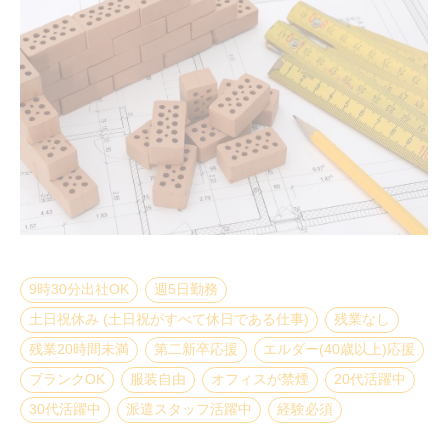
9時30分出社OK
週5日勤務
土日祝休み (土日祝がすべて休日である仕事)
残業なし
残業20時間未満
第二新卒応援
エルダー(40歳以上)応援
ブランクOK
服装自由
オフィスが禁煙
20代活躍中
30代活躍中
派遣スタッフ活躍中
経験必須