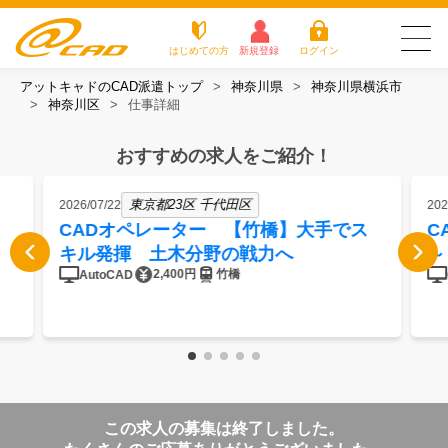
はじめての方
新規登録
ログイン
アットキャドのCAD派遣トップ
神奈川県
神奈川県横浜市
友だち追加で
登録して求人を
神奈川区
仕事詳細
アットキャドが選
派遣がは
お仕
お役立
よく
最新の求人を確認
チェック
ばれる3つの理由
じめての
事を
ちコラ
ある
方
探す
ム
質問
おすすめの求人をご紹介！
アットキャドが選ばれる3つの理由
東京都23区 千代田区
2026/07/22
202
派遣がはじめての方
CADオペレーター 【竹橋】大手でス
C
キル発揮 土木分野の戦力へ
～
お仕事を探す
2,400円
竹橋
AutoCAD
お役立ちコラム
よくある質問
転職をご希望の方
企業のご担当者様
この求人の募集は終了しました。