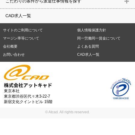
こだわりの条件から派遣仕事情報を探す
築）
電気設備
空調設備・衛生設備
通信設備
建築施工
仮設
重県
滋賀県
京都府
大阪府
兵庫県
奈良県
和歌山県
鳥取県
テレワーク
9時30分出社OK
10時以降出社OK
16時前退社OK
週5
建材
土木
プラント
機械
島根県
岡山県
広島県
山口県
徳島県
香川県
愛媛県
高知県
CAD求人一覧
日勤務
週4日勤務
土日祝休み (土日祝がすべて休日である仕事)
平
福岡県
佐賀県
長崎県
熊本県
大分県
宮崎県
鹿児島県
沖縄
日休みあり (週に一度以上平日に休日がある仕事)
残業なし
残業20
県
サイトのご利用について
個人情報保護方針
時間未満
残業20時間以上
第二新卒応援
エルダー(40歳以上)応援
札幌市
仙台市
川崎市
横浜市
相模原市
千葉市
さいたま市
マージン率等について
同一労働同一賃金について
シニア(60歳以上)応援
ブランクOK
服装自由
制服あり
大手企
新潟市
名古屋市
静岡市
浜松市
大阪市
堺市
京都市
神戸市
会社概要
よくある質問
業
駅から徒歩5分以内
車通勤可能
オフィスが禁煙
20代活躍中
岡山市
広島市
福岡市
北九州市
お問い合わせ
CAD求人一覧
30代活躍中
派遣スタッフ活躍中
紹介予定派遣
経験必須
未経
験歓迎
大量募集
東京本社
東京都渋谷区代々木3-22-7
新宿文化クイントビル 15階
© Atcad. All rights reserved.