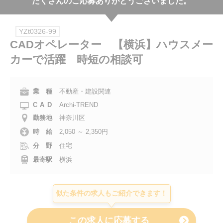
たくさんのご応募ありがとうございました。
会社案内
YZt0326-99
お電話でのお問い合わせ
CADオペレーター 【横浜】ハウスメー
カーで活躍 時短の相談可
0120-630-660
0120-057-727
東 京
大 阪
0120-960-379
0120-978-186
名古屋
横 浜
業 種
不動産・建設関連
CAD
Archi-TREND
電話受付：平日 9:15～19:00
勤務地
神奈川区
時 給
2,050 ～ 2,350円
分 野
住宅
最寄駅
横浜
似た条件の求人もご紹介できます！