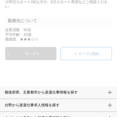
※即日スタートOKな方や、6月スタート希望などご相談くださ
い
勤務先について
従業員数 90名
平均年齢 40歳
難易度 ★★★☆☆
一覧へ戻る
都道府県、主要都市から派遣仕事情報を探す
北海道
青森県
岩手県
宮城県
秋田県
山形県
福島県
茨城県
分野から派遣仕事求⼈情報を探す
栃木県
群馬県
埼玉県
千葉県
東京都
神奈川県
新潟県
富山
意匠設計（建築）
内装（建築）
レイアウト
住宅
構造設計（建
県
石川県
福井県
山梨県
長野県
岐阜県
静岡県
愛知県
三