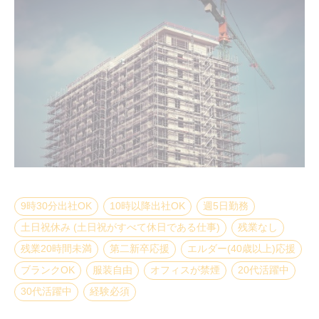
9時30分出社OK
10時以降出社OK
週5日勤務
土日祝休み (土日祝がすべて休日である仕事)
残業なし
残業20時間未満
第二新卒応援
エルダー(40歳以上)応援
ブランクOK
服装自由
オフィスが禁煙
20代活躍中
30代活躍中
経験必須