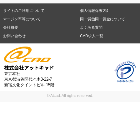
日勤務
週4日勤務
土日祝休み (土日祝がすべて休日である仕事)
平
福岡県
佐賀県
長崎県
熊本県
大分県
宮崎県
鹿児島県
沖縄
日休みあり (週に一度以上平日に休日がある仕事)
残業なし
残業20
県
サイトのご利用について
個人情報保護方針
時間未満
残業20時間以上
第二新卒応援
エルダー(40歳以上)応援
札幌市
仙台市
川崎市
横浜市
相模原市
千葉市
さいたま市
マージン率等について
同一労働同一賃金について
シニア(60歳以上)応援
ブランクOK
服装自由
制服あり
大手企
新潟市
名古屋市
静岡市
浜松市
大阪市
堺市
京都市
神戸市
会社概要
よくある質問
業
駅から徒歩5分以内
車通勤可能
オフィスが禁煙
20代活躍中
岡山市
広島市
福岡市
北九州市
お問い合わせ
CAD求人一覧
30代活躍中
派遣スタッフ活躍中
紹介予定派遣
経験必須
未経
験歓迎
大量募集
東京本社
東京都渋谷区代々木3-22-7
新宿文化クイントビル 15階
© Atcad. All rights reserved.