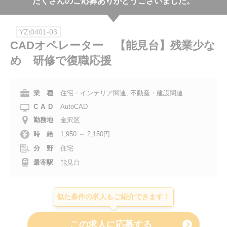
たくさんのご応募ありがとうございました。
会社案内
YZt0401-03
お電話でのお問い合わせ
CADオペレーター 【能見台】残業少な
め 研修で復職応援
0120-630-660
0120-057-727
東 京
大 阪
0120-960-379
0120-978-186
名古屋
横 浜
業 種
住宅・インテリア関連, 不動産・建設関連
CAD
AutoCAD
電話受付：平日 9:15～19:00
勤務地
金沢区
時 給
1,950 ～ 2,150円
分 野
住宅
最寄駅
能見台
似た条件の求人もご紹介できます！