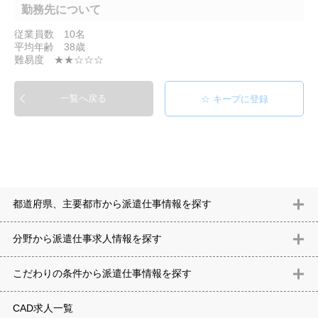
勤務先について
従業員数 10名
平均年齢 38歳
難易度 ★★☆☆☆
一覧へ戻る
都道府県、主要都市から派遣仕事情報を探す
北海道
青森県
岩手県
宮城県
秋田県
山形県
福島県
茨城県
分野から派遣仕事求⼈情報を探す
栃木県
群馬県
埼玉県
千葉県
東京都
神奈川県
新潟県
富山
意匠設計（建築）
内装（建築）
レイアウト
住宅
構造設計（建
県
石川県
福井県
山梨県
長野県
岐阜県
静岡県
愛知県
三
こだわりの条件から派遣仕事情報を探す
築）
電気設備
空調設備・衛生設備
通信設備
建築施工
仮設
重県
滋賀県
京都府
大阪府
兵庫県
奈良県
和歌山県
鳥取県
テレワーク
9時30分出社OK
10時以降出社OK
16時前退社OK
週5
建材
土木
プラント
機械
島根県
岡山県
広島県
山口県
徳島県
香川県
愛媛県
高知県
CAD求人一覧