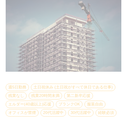
週5日勤務
土日祝休み (土日祝がすべて休日である仕事)
残業なし
残業20時間未満
第二新卒応援
エルダー(40歳以上)応援
ブランクOK
服装自由
オフィスが禁煙
20代活躍中
30代活躍中
経験必須