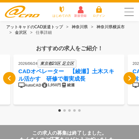
はじめての方
新規登録
ログイン
アットキャドのCAD派遣トップ
神奈川県
神奈川県横浜市
友だち追加で
登録して求人を
金沢区
仕事詳細
アットキャドが選
派遣がは
お仕
お役立
よく
最新の求人を確認
チェック
ばれる3つの理由
じめての
事を
ちコラ
ある
方
探す
ム
質問
おすすめの求人をご紹介！
アットキャドが選ばれる3つの理由
東京都23区 足立区
2026/06/24
202
派遣がはじめての方
CADオペレーター 【綾瀬】土木スキ
C
ル活かす 研修で着実成長
例
お仕事を探す
1,950円
綾瀬
AutoCAD
お役立ちコラム
よくある質問
転職をご希望の方
企業のご担当者様
この求人の募集は終了しました。