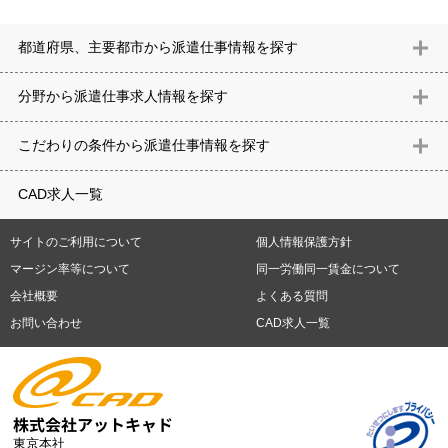
都道府県、主要都市から派遣仕事情報を探す
北海道
青森県
岩手県
宮城県
秋田県
山形県
福島県
茨城県
分野から派遣仕事求⼈情報を探す
栃木県
群馬県
埼玉県
千葉県
東京都
神奈川県
新潟県
富山
意匠設計（建築）
内装（建築）
レイアウト
住宅
構造設計（建
県
石川県
福井県
山梨県
長野県
岐阜県
静岡県
愛知県
三
こだわりの条件から派遣仕事情報を探す
築）
電気設備
空調設備・衛生設備
通信設備
建築施工
仮設
重県
滋賀県
京都府
大阪府
兵庫県
奈良県
和歌山県
鳥取県
テレワーク
9時30分出社OK
10時以降出社OK
16時前退社OK
週5
建材
土木
プラント
機械
島根県
岡山県
広島県
山口県
徳島県
香川県
愛媛県
高知県
CAD求人一覧
日勤務
週4日勤務
土日祝休み (土日祝がすべて休日である仕事)
平
福岡県
佐賀県
長崎県
熊本県
大分県
宮崎県
鹿児島県
沖縄
日休みあり (週に一度以上平日に休日がある仕事)
残業なし
残業20
県
サイトのご利用について
個人情報保護方針
時間未満
残業20時間以上
第二新卒応援
エルダー(40歳以上)応援
札幌市
仙台市
川崎市
横浜市
相模原市
千葉市
さいたま市
マージン率等について
同一労働同一賃金について
シニア(60歳以上)応援
ブランクOK
服装自由
制服あり
大手企
新潟市
名古屋市
静岡市
浜松市
大阪市
堺市
京都市
神戸市
会社概要
よくある質問
業
駅から徒歩5分以内
車通勤可能
オフィスが禁煙
20代活躍中
岡山市
広島市
福岡市
北九州市
お問い合わせ
CAD求人一覧
30代活躍中
派遣スタッフ活躍中
紹介予定派遣
経験必須
未経
験歓迎
大量募集
東京本社