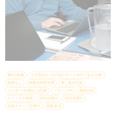
週5日勤務
土日祝休み (土日祝がすべて休日である仕事)
残業なし
残業20時間未満
第二新卒応援
エルダー(40歳以上)応援
ブランクOK
服装自由
オフィスが禁煙
20代活躍中
30代活躍中
派遣スタッフ活躍中
経験必須