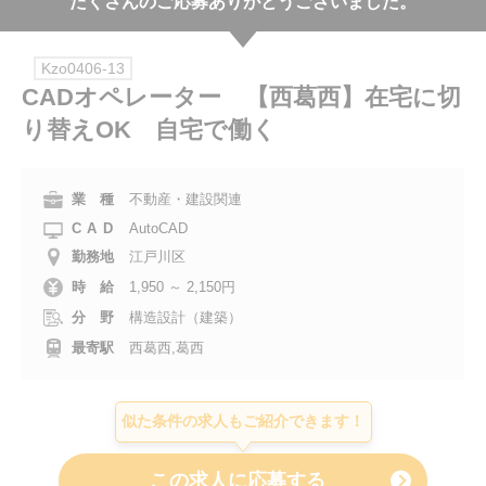
たくさんのご応募ありがとうございました。
会社案内
Kzo0406-13
お電話でのお問い合わせ
CADオペレーター 【西葛西】在宅に切
り替えOK 自宅で働く
0120-630-660
0120-057-727
東 京
大 阪
0120-960-379
0120-978-186
名古屋
横 浜
業 種
不動産・建設関連
CAD
AutoCAD
電話受付：平日 9:15～19:00
勤務地
江戸川区
時 給
1,950 ～ 2,150円
分 野
構造設計（建築）
最寄駅
西葛西,葛西
似た条件の求人もご紹介できます！