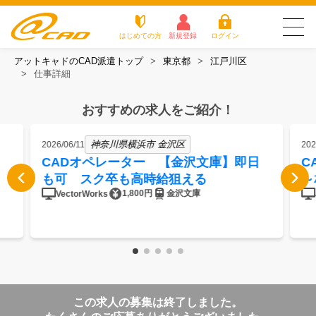
はじめての方
新規登録
ログイン
アットキャドのCAD派遣トップ
東京都
江戸川区
友だち追加で
登録して求人を
仕事詳細
アットキャドが選
派遣がは
お仕
お役立
よく
最新の求人を確認
チェック
ばれる3つの理由
じめての
事を
ちコラ
ある
方
探す
ム
質問
おすすめの求人をご紹介！
アットキャドが選ばれる3つの理由
神奈川県横浜市 金沢区
2026/06/11
202
派遣がはじめての方
CADオペレーター 【金沢文庫】即日
C
も可 スク卒も高時給狙える
～
お仕事を探す
1,800円
金沢文庫
VectorWorks
お役立ちコラム
よくある質問
転職をご希望の方
企業のご担当者様
この求人の募集は終了しました。