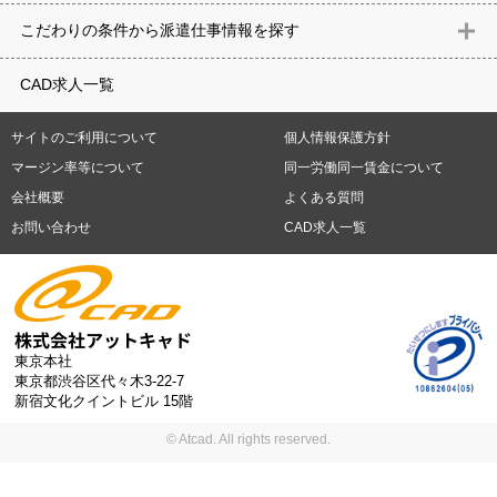
意匠設計（建築）
内装（建築）
レイアウト
住宅
構造設計（建
県
石川県
福井県
山梨県
長野県
岐阜県
静岡県
愛知県
三
こだわりの条件から派遣仕事情報を探す
築）
電気設備
空調設備・衛生設備
通信設備
建築施工
仮設
重県
滋賀県
京都府
大阪府
兵庫県
奈良県
和歌山県
鳥取県
テレワーク
9時30分出社OK
10時以降出社OK
16時前退社OK
週5
建材
土木
プラント
機械
島根県
岡山県
広島県
山口県
徳島県
香川県
愛媛県
高知県
CAD求人一覧
日勤務
週4日勤務
土日祝休み (土日祝がすべて休日である仕事)
平
福岡県
佐賀県
長崎県
熊本県
大分県
宮崎県
鹿児島県
沖縄
日休みあり (週に一度以上平日に休日がある仕事)
残業なし
残業20
県
サイトのご利用について
個人情報保護方針
時間未満
残業20時間以上
第二新卒応援
エルダー(40歳以上)応援
札幌市
仙台市
川崎市
横浜市
相模原市
千葉市
さいたま市
マージン率等について
同一労働同一賃金について
シニア(60歳以上)応援
ブランクOK
服装自由
制服あり
大手企
新潟市
名古屋市
静岡市
浜松市
大阪市
堺市
京都市
神戸市
会社概要
よくある質問
業
駅から徒歩5分以内
車通勤可能
オフィスが禁煙
20代活躍中
岡山市
広島市
福岡市
北九州市
お問い合わせ
CAD求人一覧
30代活躍中
派遣スタッフ活躍中
紹介予定派遣
経験必須
未経
験歓迎
大量募集
東京本社
東京都渋谷区代々木3-22-7
新宿文化クイントビル 15階
© Atcad. All rights reserved.