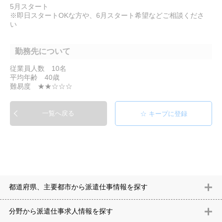
5月スタート
※即日スタートOKな方や、6月スタート希望などご相談くださ
い
勤務先について
従業員人数 10名
平均年齢 40歳
難易度 ★★☆☆☆
一覧へ戻る
都道府県、主要都市から派遣仕事情報を探す
北海道
青森県
岩手県
宮城県
秋田県
山形県
福島県
茨城県
分野から派遣仕事求⼈情報を探す
栃木県
群馬県
埼玉県
千葉県
東京都
神奈川県
新潟県
富山