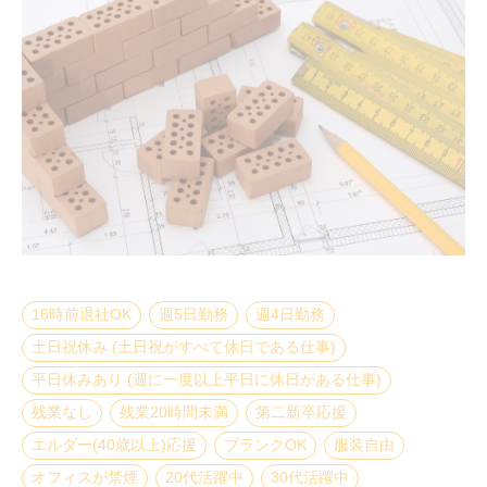
16時前退社OK
週5日勤務
週4日勤務
土日祝休み (土日祝がすべて休日である仕事)
平日休みあり (週に一度以上平日に休日がある仕事)
残業なし
残業20時間未満
第二新卒応援
エルダー(40歳以上)応援
ブランクOK
服装自由
オフィスが禁煙
20代活躍中
30代活躍中