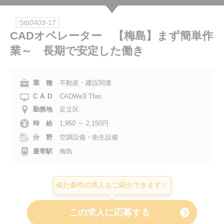
会社案内
Stb0409-17
CADオペレーター 【梅島】まず簡単作
お電話でのお問い合わせ
業～ 長期で安定した働き
0120-630-660
0120-057-727
東 京
大 阪
業 種
不動産・建設関連
0120-960-379
0120-978-186
名古屋
横 浜
CAD
CADWe'll Tfas
電話受付：平日 9:15～19:00
勤務地
足立区
時 給
1,950 ～ 2,150円
分 野
空調設備・衛生設備
最寄駅
梅島
似た条件の求人もご紹介できます！