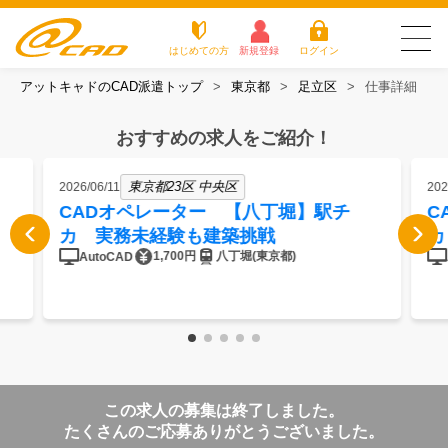
はじめての方
新規登録
ログイン
アットキャドのCAD派遣トップ
東京都
足立区
仕事詳細
友だち追加で
登録して求人を
アットキャドが選
派遣がは
お仕
お役立
よく
最新の求人を確認
チェック
ばれる3つの理由
じめての
事を
ちコラ
ある
おすすめの求人をご紹介！
方
探す
ム
質問
アットキャドが選ばれる3つの理由
東京都23区 中央区
2026/06/11
202
CADオペレーター 【八丁堀】駅チ
C
派遣がはじめての方
カ 実務未経験も建築挑戦
カ
1,700円
八丁堀(東京都)
AutoCAD
お仕事を探す
お役立ちコラム
よくある質問
この求人の募集は終了しました。
転職をご希望の方
企業のご担当者様
たくさんのご応募ありがとうございました。