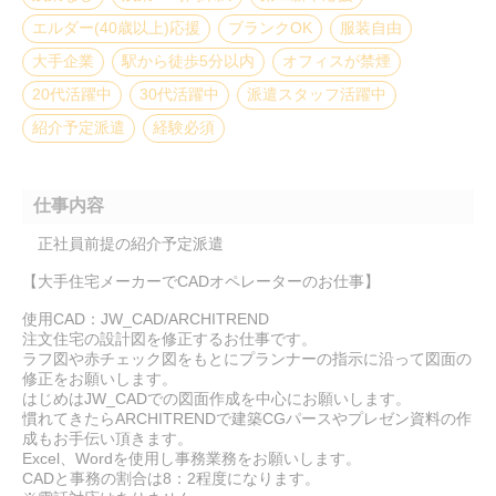
エルダー(40歳以上)応援
ブランクOK
服装自由
大手企業
駅から徒歩5分以内
オフィスが禁煙
20代活躍中
30代活躍中
派遣スタッフ活躍中
紹介予定派遣
経験必須
仕事内容
正社員前提の紹介予定派遣
【大手住宅メーカーでCADオペレーターのお仕事】
使用CAD：JW_CAD/ARCHITREND
注文住宅の設計図を修正するお仕事です。
ラフ図や赤チェック図をもとにプランナーの指示に沿って図面の
修正をお願いします。
はじめはJW_CADでの図面作成を中心にお願いします。
慣れてきたらARCHITRENDで建築CGパースやプレゼン資料の作
成もお手伝い頂きます。
Excel、Wordを使用し事務業務をお願いします。
CADと事務の割合は8：2程度になります。