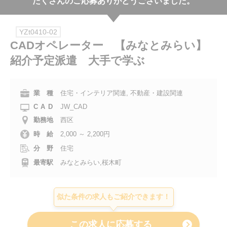
たくさんのご応募ありがとうございました。
会社案内
YZt0410-02
お電話でのお問い合わせ
CADオペレーター 【みなとみらい】
紹介予定派遣 大手で学ぶ
0120-630-660
0120-057-727
東 京
大 阪
0120-960-379
0120-978-186
名古屋
横 浜
業 種
住宅・インテリア関連, 不動産・建設関連
CAD
JW_CAD
電話受付：平日 9:15～19:00
勤務地
西区
時 給
2,000 ～ 2,200円
分 野
住宅
最寄駅
みなとみらい,桜木町
似た条件の求人もご紹介できます！