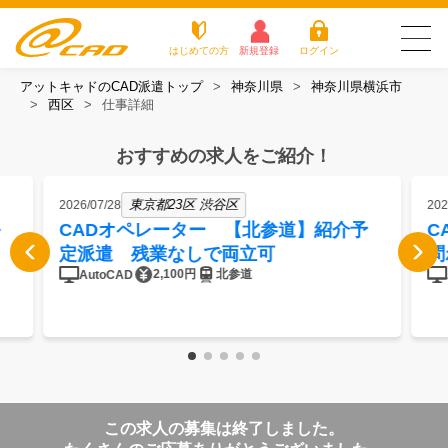
はじめての方
新規登録
ログイン
アットキャドのCAD派遣トップ
神奈川県
神奈川県横浜市
友だち追加で
登録して求人を
西区
仕事詳細
アットキャドが選
派遣がは
お仕
お役立
よく
最新の求人を確認
チェック
ばれる3つの理由
じめての
事を
ちコラ
ある
方
探す
ム
質問
おすすめの求人をご紹介！
アットキャドが選ばれる3つの理由
東京都23区 渋谷区
2026/07/28
202
派遣がはじめての方
CADオペレーター 【北参道】紹介予
C
定派遣 残業なしで両立可
問
お仕事を探す
2,100円
北参道
AutoCAD
お役立ちコラム
よくある質問
転職をご希望の方
企業のご担当者様
この求人の募集は終了しました。