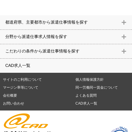
都道府県、主要都市から派遣仕事情報を探す
北海道
青森県
岩手県
宮城県
秋田県
山形県
福島県
茨城県
分野から派遣仕事求⼈情報を探す
栃木県
群馬県
埼玉県
千葉県
東京都
神奈川県
新潟県
富山
意匠設計（建築）
内装（建築）
レイアウト
住宅
構造設計（建
県
石川県
福井県
山梨県
長野県
岐阜県
静岡県
愛知県
三
こだわりの条件から派遣仕事情報を探す
築）
電気設備
空調設備・衛生設備
通信設備
建築施工
仮設
重県
滋賀県
京都府
大阪府
兵庫県
奈良県
和歌山県
鳥取県
テレワーク
9時30分出社OK
10時以降出社OK
16時前退社OK
週5
建材
土木
プラント
機械
島根県
岡山県
広島県
山口県
徳島県
香川県
愛媛県
高知県
CAD求人一覧
日勤務
週4日勤務
土日祝休み (土日祝がすべて休日である仕事)
平
福岡県
佐賀県
長崎県
熊本県
大分県
宮崎県
鹿児島県
沖縄
日休みあり (週に一度以上平日に休日がある仕事)
残業なし
残業20
県
サイトのご利用について
個人情報保護方針
時間未満
残業20時間以上
第二新卒応援
エルダー(40歳以上)応援
札幌市
仙台市
川崎市
横浜市
相模原市
千葉市
さいたま市
マージン率等について
同一労働同一賃金について
シニア(60歳以上)応援
ブランクOK
服装自由
制服あり
大手企
新潟市
名古屋市
静岡市
浜松市
大阪市
堺市
京都市
神戸市
会社概要
よくある質問
業
駅から徒歩5分以内
車通勤可能
オフィスが禁煙
20代活躍中
岡山市
広島市
福岡市
北九州市
お問い合わせ
CAD求人一覧
30代活躍中
派遣スタッフ活躍中
紹介予定派遣
経験必須
未経
験歓迎
大量募集