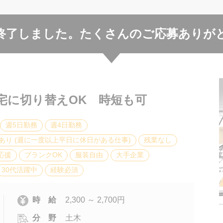
終了しました。
たくさんのご応募ありが
宅に切り替えOK 時短も可
週5日勤務
週4日勤務
あり (週に一度以上平日に休日がある仕事)
残業なし
応援
ブランクOK
服装自由
大手企業
30代活躍中
経験必須
時 給
2,300 ～ 2,700円
分 野
土木