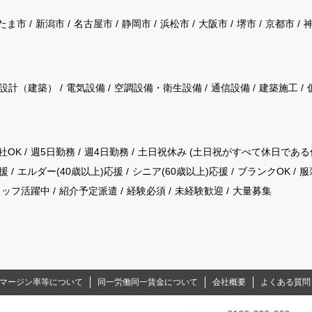
たま市
新潟市
名古屋市
静岡市
浜松市
大阪市
堺市
京都市
設計（建築）
電気設備
空調設備・衛生設備
通信設備
建築施工
社OK
週5日勤務
週4日勤務
土日祝休み (土日祝がすべて休日である
援
エルダー(40歳以上)応援
シニア(60歳以上)応援
ブランクOK
服
タッフ活躍中
紹介予定派遣
経験必須
未経験歓迎
大量募集
マージン率等について
同一労働同一賃金について
会社概要
よくある質問