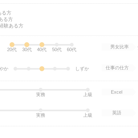
がある方
験ある方
経験ある方
男女比率
20代
30代
40代
50代
60代
仕事の仕方
やか
しずか
Excel
実務
上級
英語
実務
上級