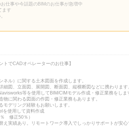
のお仕事や今話題のBIMのお仕事が急増中
ってます
い。
ントでCADオペレーターのお仕事】
ンネル）に関する土木図面を作成します。
詳細図、立面図、展開図、断面図、縦横断図などに携わります
orks、Navisworks等を使用してBIM/CIMモデル作成・修正業務をし
木構造物に関わる図面の作図・修正業務もあります。
るモデリング経験もお願いします。
celを使用して資料作成
0％ 修正50％）
替え実績あり。リモートワーク導入でしっかりサポートが安