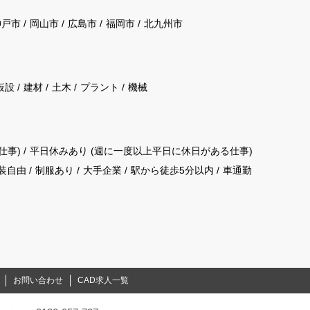
神戸市
岡山市
広島市
福岡市
北九州市
仮設
建材
土木
プラント
機械
仕事)
平日休みあり (週に一度以上平日に休日がある仕事)
装自由
制服あり
大手企業
駅から徒歩5分以内
車通勤
お問い合わせ
CAD求人一覧