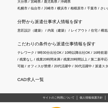
大分県
宮崎県
鹿児島県
沖縄県
札幌市
仙台市
川崎市
横浜市
相模原市
千葉市
さい
分野から派遣仕事求⼈情報を探す
意匠設計（建築）
内装（建築）
レイアウト
住宅
構造
こだわりの条件から派遣仕事情報を探す
テレワーク
9時30分出社OK
10時以降出社OK
16時前退
残業なし
残業20時間未満
残業20時間以上
第二新卒応
可能
オフィスが禁煙
20代活躍中
30代活躍中
派遣ス
CAD求人一覧
サイトのご利用について
個人情報保護方針