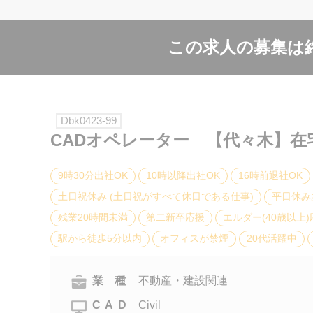
この求人の募集は
Dbk0423-99
CADオペレーター 【代々木】在
9時30分出社OK
10時以降出社OK
16時前退社OK
土日祝休み (土日祝がすべて休日である仕事)
平日休み
残業20時間未満
第二新卒応援
エルダー(40歳以上)
駅から徒歩5分以内
オフィスが禁煙
20代活躍中
業 種
不動産・建設関連
CAD
Civil