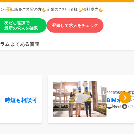
イン
転職をご希望の方
企業のご担当者様
会社案内
友だち追加で
登録して求人をチェック
最新の求人を確認
ラム
よくある質問
東京
2026/08/07
K 時短も相談可
BIMオペ
2,5
Revit