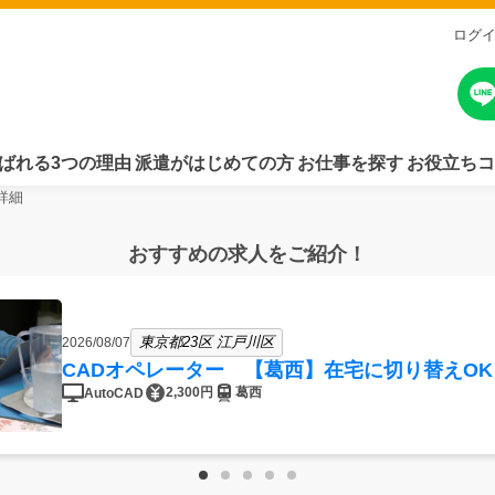
ログ
ばれる3つの理由
派遣がはじめての方
お仕事を探す
お役立ちコ
詳細
おすすめの求人をご紹介！
東京都23区 江戸川区
2026/08/07
CADオペレーター 【葛西】在宅に切り替えO
2,300円
葛西
AutoCAD