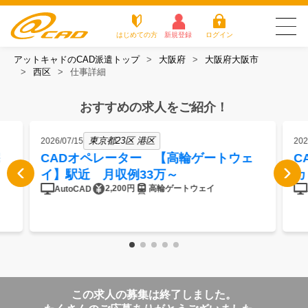
はじめての方
新規登録
ログイン
アットキャドのCAD派遣トップ
大阪府
大阪府大阪市
友だち追加で
登録して求人を
西区
仕事詳細
アットキャドが選
派遣がは
お仕
お役立
よく
最新の求人を確認
チェック
ばれる3つの理由
じめての
事を
ちコラ
ある
方
探す
ム
質問
おすすめの求人をご紹介！
アットキャドが選ばれる3つの理由
東京都23区 港区
2026/07/15
202
派遣がはじめての方
CADオペレーター 【高輪ゲートウェ
C
イ】駅近 月収例33万～
カ
お仕事を探す
2,200円
高輪ゲートウェイ
AutoCAD
お役立ちコラム
よくある質問
転職をご希望の方
企業のご担当者様
この求人の募集は終了しました。