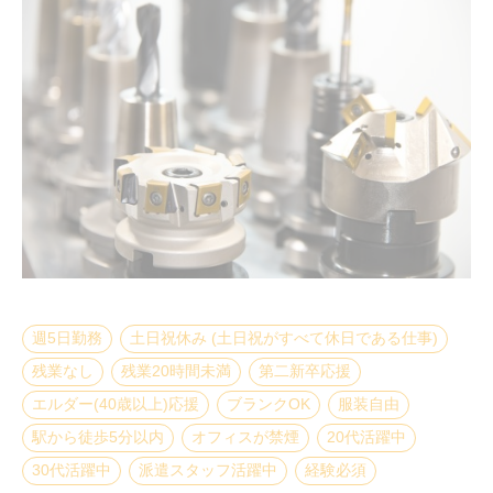
週5日勤務
土日祝休み (土日祝がすべて休日である仕事)
残業なし
残業20時間未満
第二新卒応援
エルダー(40歳以上)応援
ブランクOK
服装自由
駅から徒歩5分以内
オフィスが禁煙
20代活躍中
30代活躍中
派遣スタッフ活躍中
経験必須