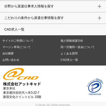
北海道
青森県
岩手県
宮城県
秋田県
山形県
福島県
茨城県
分野から派遣仕事求⼈情報を探す
栃木県
群馬県
埼玉県
千葉県
東京都
神奈川県
新潟県
富山
意匠設計（建築）
内装（建築）
レイアウト
住宅
構造設計（建
県
石川県
福井県
山梨県
長野県
岐阜県
静岡県
愛知県
三
こだわりの条件から派遣仕事情報を探す
築）
電気設備
空調設備・衛生設備
通信設備
建築施工
仮設
重県
滋賀県
京都府
大阪府
兵庫県
奈良県
和歌山県
鳥取県
テレワーク
9時30分出社OK
10時以降出社OK
16時前退社OK
週5
建材
土木
プラント
機械
島根県
岡山県
広島県
山口県
徳島県
香川県
愛媛県
高知県
CAD求人一覧
日勤務
週4日勤務
土日祝休み (土日祝がすべて休日である仕事)
平
福岡県
佐賀県
長崎県
熊本県
大分県
宮崎県
鹿児島県
沖縄
日休みあり (週に一度以上平日に休日がある仕事)
残業なし
残業20
県
サイトのご利用について
個人情報保護方針
時間未満
残業20時間以上
第二新卒応援
エルダー(40歳以上)応援
札幌市
仙台市
川崎市
横浜市
相模原市
千葉市
さいたま市
マージン率等について
同一労働同一賃金について
シニア(60歳以上)応援
ブランクOK
服装自由
制服あり
大手企
新潟市
名古屋市
静岡市
浜松市
大阪市
堺市
京都市
神戸市
会社概要
よくある質問
業
駅から徒歩5分以内
車通勤可能
オフィスが禁煙
20代活躍中
岡山市
広島市
福岡市
北九州市
お問い合わせ
CAD求人一覧
30代活躍中
派遣スタッフ活躍中
紹介予定派遣
経験必須
未経
験歓迎
大量募集
東京本社
東京都渋谷区代々木3-22-7
新宿文化クイントビル 15階
© Atcad. All rights reserved.