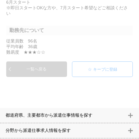
6月スタート
※即日スタートOKな方や、7月スタート希望などご相談くださ
い
勤務先について
従業員数 96名
平均年齢 36歳
難易度 ★★★☆☆
一覧へ戻る
都道府県、主要都市から派遣仕事情報を探す
北海道
青森県
岩手県
宮城県
秋田県
山形県
福島県
茨城県
分野から派遣仕事求⼈情報を探す
栃木県
群馬県
埼玉県
千葉県
東京都
神奈川県
新潟県
富山