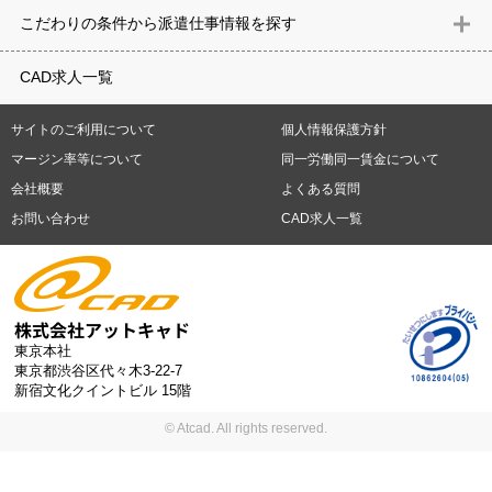
意匠設計（建築）
内装（建築）
レイアウト
住宅
構造設計（建
県
石川県
福井県
山梨県
長野県
岐阜県
静岡県
愛知県
三
こだわりの条件から派遣仕事情報を探す
築）
電気設備
空調設備・衛生設備
通信設備
建築施工
仮設
重県
滋賀県
京都府
大阪府
兵庫県
奈良県
和歌山県
鳥取県
テレワーク
9時30分出社OK
10時以降出社OK
16時前退社OK
週5
建材
土木
プラント
機械
島根県
岡山県
広島県
山口県
徳島県
香川県
愛媛県
高知県
CAD求人一覧
日勤務
週4日勤務
土日祝休み (土日祝がすべて休日である仕事)
平
福岡県
佐賀県
長崎県
熊本県
大分県
宮崎県
鹿児島県
沖縄
日休みあり (週に一度以上平日に休日がある仕事)
残業なし
残業20
県
サイトのご利用について
個人情報保護方針
時間未満
残業20時間以上
第二新卒応援
エルダー(40歳以上)応援
札幌市
仙台市
川崎市
横浜市
相模原市
千葉市
さいたま市
マージン率等について
同一労働同一賃金について
シニア(60歳以上)応援
ブランクOK
服装自由
制服あり
大手企
新潟市
名古屋市
静岡市
浜松市
大阪市
堺市
京都市
神戸市
会社概要
よくある質問
業
駅から徒歩5分以内
車通勤可能
オフィスが禁煙
20代活躍中
岡山市
広島市
福岡市
北九州市
お問い合わせ
CAD求人一覧
30代活躍中
派遣スタッフ活躍中
紹介予定派遣
経験必須
未経
験歓迎
大量募集
東京本社
東京都渋谷区代々木3-22-7
新宿文化クイントビル 15階
© Atcad. All rights reserved.