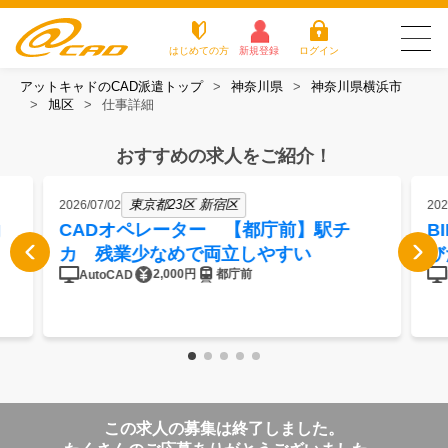
はじめての方
新規登録
ログイン
アットキャドのCAD派遣トップ
神奈川県
神奈川県横浜市
友だち追加で
登録して求人を
旭区
仕事詳細
アットキャドが選
派遣がは
お仕
お役立
よく
最新の求人を確認
チェック
ばれる3つの理由
じめての
事を
ちコラ
ある
方
探す
ム
質問
おすすめの求人をご紹介！
アットキャドが選ばれる3つの理由
東京都23区 新宿区
2026/07/02
202
派遣がはじめての方
CADオペレーター 【都庁前】駅チ
B
カ 残業少なめで両立しやすい
び
お仕事を探す
2,000円
都庁前
AutoCAD
お役立ちコラム
よくある質問
転職をご希望の方
企業のご担当者様
この求人の募集は終了しました。