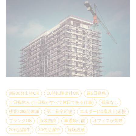
9時30分出社OK
10時以降出社OK
週5日勤務
土日祝休み (土日祝がすべて休日である仕事)
残業なし
残業20時間未満
第二新卒応援
エルダー(40歳以上)応援
ブランクOK
服装自由
車通勤可能
オフィスが禁煙
20代活躍中
30代活躍中
経験必須