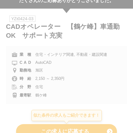
たくさんのご応募ありがとうございました。
会社案内
YZt0424-03
お電話でのお問い合わせ
CADオペレーター 【鶴ケ峰】車通勤
OK サポート充実
0120-630-660
0120-057-727
東 京
大 阪
0120-960-379
0120-978-186
名古屋
横 浜
業 種
住宅・インテリア関連, 不動産・建設関連
CAD
AutoCAD
電話受付：平日 9:15～19:00
勤務地
旭区
時 給
2,150 ～ 2,350円
分 野
住宅
最寄駅
鶴ケ峰
似た条件の求人もご紹介できます！