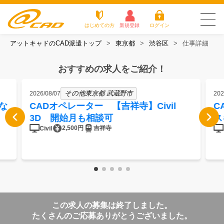
はじめての方
新規登録
ログイン
アットキャドのCAD派遣トップ
東京都
渋谷区
仕事詳細
友だち追加で
登録して求人を
アットキャドが選
派遣がは
お仕
お役立
よく
最新の求人を確認
チェック
ばれる3つの理由
じめての
事を
ちコラ
ある
おすすめの求人をご紹介！
方
探す
ム
質問
アットキャドが選ばれる3つの理由
その他東京都 武蔵野市
2026/08/07
202
な
CADオペレーター 【吉祥寺】Civil
C
派遣がはじめての方
3D 開始月も相談可
ス
2,500円
吉祥寺
Civil
お仕事を探す
お役立ちコラム
よくある質問
この求人の募集は終了しました。
転職をご希望の方
企業のご担当者様
たくさんのご応募ありがとうございました。