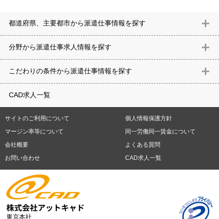
都道府県、主要都市から派遣仕事情報を探す
北海道
青森県
岩手県
宮城県
秋田県
山形県
福島県
茨城県
分野から派遣仕事求⼈情報を探す
栃木県
群馬県
埼玉県
千葉県
東京都
神奈川県
新潟県
富山
意匠設計（建築）
内装（建築）
レイアウト
住宅
構造設計（建
県
石川県
福井県
山梨県
長野県
岐阜県
静岡県
愛知県
三
こだわりの条件から派遣仕事情報を探す
築）
電気設備
空調設備・衛生設備
通信設備
建築施工
仮設
重県
滋賀県
京都府
大阪府
兵庫県
奈良県
和歌山県
鳥取県
テレワーク
9時30分出社OK
10時以降出社OK
16時前退社OK
週5
建材
土木
プラント
機械
島根県
岡山県
広島県
山口県
徳島県
香川県
愛媛県
高知県
CAD求人一覧
日勤務
週4日勤務
土日祝休み (土日祝がすべて休日である仕事)
平
福岡県
佐賀県
長崎県
熊本県
大分県
宮崎県
鹿児島県
沖縄
日休みあり (週に一度以上平日に休日がある仕事)
残業なし
残業20
県
サイトのご利用について
個人情報保護方針
時間未満
残業20時間以上
第二新卒応援
エルダー(40歳以上)応援
札幌市
仙台市
川崎市
横浜市
相模原市
千葉市
さいたま市
マージン率等について
同一労働同一賃金について
シニア(60歳以上)応援
ブランクOK
服装自由
制服あり
大手企
新潟市
名古屋市
静岡市
浜松市
大阪市
堺市
京都市
神戸市
会社概要
よくある質問
業
駅から徒歩5分以内
車通勤可能
オフィスが禁煙
20代活躍中
岡山市
広島市
福岡市
北九州市
お問い合わせ
CAD求人一覧
30代活躍中
派遣スタッフ活躍中
紹介予定派遣
経験必須
未経
験歓迎
大量募集
東京本社