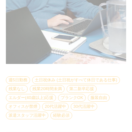
週5日勤務
土日祝休み (土日祝がすべて休日である仕事)
残業なし
残業20時間未満
第二新卒応援
エルダー(40歳以上)応援
ブランクOK
服装自由
オフィスが禁煙
20代活躍中
30代活躍中
派遣スタッフ活躍中
経験必須