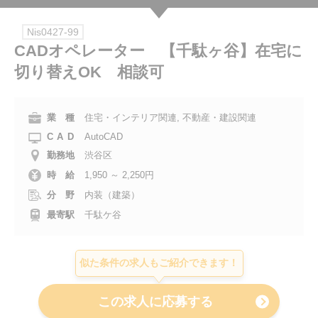
会社案内
Nis0427-99
CADオペレーター 【千駄ヶ谷】在宅に
お電話でのお問い合わせ
切り替えOK 相談可
0120-630-660
0120-057-727
東 京
大 阪
業 種
住宅・インテリア関連, 不動産・建設関連
0120-960-379
0120-978-186
名古屋
横 浜
CAD
AutoCAD
電話受付：平日 9:15～19:00
勤務地
渋谷区
時 給
1,950 ～ 2,250円
分 野
内装（建築）
最寄駅
千駄ケ谷
似た条件の求人もご紹介できます！