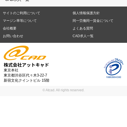
日勤務
週4日勤務
土日祝休み (土日祝がすべて休日である仕事)
平
福岡県
佐賀県
長崎県
熊本県
大分県
宮崎県
鹿児島県
沖縄
日休みあり (週に一度以上平日に休日がある仕事)
残業なし
残業20
県
サイトのご利用について
個人情報保護方針
時間未満
残業20時間以上
第二新卒応援
エルダー(40歳以上)応援
札幌市
仙台市
川崎市
横浜市
相模原市
千葉市
さいたま市
マージン率等について
同一労働同一賃金について
シニア(60歳以上)応援
ブランクOK
服装自由
制服あり
大手企
新潟市
名古屋市
静岡市
浜松市
大阪市
堺市
京都市
神戸市
会社概要
よくある質問
業
駅から徒歩5分以内
車通勤可能
オフィスが禁煙
20代活躍中
岡山市
広島市
福岡市
北九州市
お問い合わせ
CAD求人一覧
30代活躍中
派遣スタッフ活躍中
紹介予定派遣
経験必須
未経
験歓迎
大量募集
東京本社
東京都渋谷区代々木3-22-7
新宿文化クイントビル 15階
© Atcad. All rights reserved.