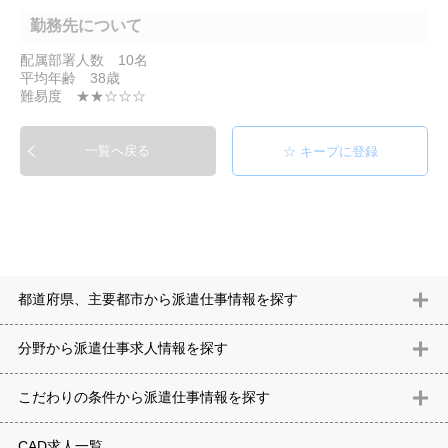
勤務先について
配属部署人数 10名
平均年齢 38歳
難易度 ★★☆☆☆
一覧へ戻る
都道府県、主要都市から派遣仕事情報を探す
北海道
青森県
岩手県
宮城県
秋田県
山形県
福島県
茨城県
分野から派遣仕事求⼈情報を探す
栃木県
群馬県
埼玉県
千葉県
東京都
神奈川県
新潟県
富山
意匠設計（建築）
内装（建築）
レイアウト
住宅
構造設計（建
県
石川県
福井県
山梨県
長野県
岐阜県
静岡県
愛知県
三
こだわりの条件から派遣仕事情報を探す
築）
電気設備
空調設備・衛生設備
通信設備
建築施工
仮設
重県
滋賀県
京都府
大阪府
兵庫県
奈良県
和歌山県
鳥取県
テレワーク
9時30分出社OK
10時以降出社OK
16時前退社OK
週5
建材
土木
プラント
機械
島根県
岡山県
広島県
山口県
徳島県
香川県
愛媛県
高知県
CAD求人一覧