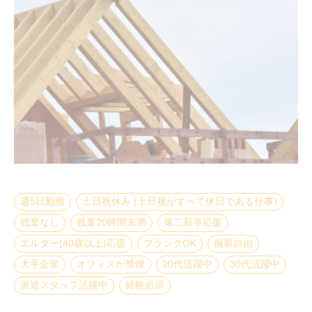
週5日勤務
土日祝休み (土日祝がすべて休日である仕事)
残業なし
残業20時間未満
第二新卒応援
エルダー(40歳以上)応援
ブランクOK
服装自由
大手企業
オフィスが禁煙
20代活躍中
30代活躍中
派遣スタッフ活躍中
経験必須