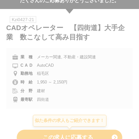
たくさんのご応募ありがとうございました。
会社案内
Kzi0427-21
お電話でのお問い合わせ
CADオペレーター 【四街道】大手企
業 数こなして高み目指す
0120-630-660
0120-057-727
東 京
大 阪
0120-960-379
0120-978-186
名古屋
横 浜
業 種
メーカー関連, 不動産・建設関連
CAD
AutoCAD
電話受付：平日 9:15～19:00
勤務地
稲毛区
時 給
1,950 ～ 2,150円
分 野
建材
最寄駅
四街道
似た条件の求人もご紹介できます！