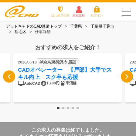
はじめての方
新規登録
ログイン
アットキャドのCAD派遣トップ
千葉県
千葉県千葉市
友だち追加で
登録して求人を
稲毛区
仕事詳細
アットキャドが選
派遣がは
お仕
お役立
よく
最新の求人を確認
チェック
ばれる3つの理由
じめての
事を
ちコラ
ある
方
探す
ム
質問
おすすめの求人をご紹介！
アットキャドが選ばれる3つの理由
神奈川県横浜市 西区
2026/06/18
202
派遣がはじめての方
CADオペレーター 【戸部】大手でス
C
キル向上 スク卒も応援
く
お仕事を探す
1,700円
平沼橋
AutoCAD
お役立ちコラム
よくある質問
転職をご希望の方
企業のご担当者様
この求人の募集は終了しました。