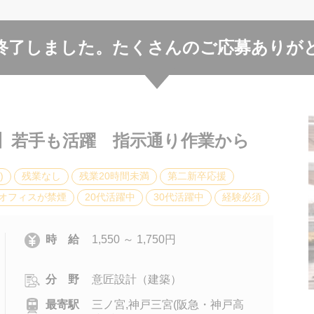
終了しました。
たくさんのご応募ありが
宮】若手も活躍 指示通り作業から
)
残業なし
残業20時間未満
第二新卒応援
オフィスが禁煙
20代活躍中
30代活躍中
経験必須
時 給
1,550 ～ 1,750円
分 野
意匠設計（建築）
最寄駅
三ノ宮,神戸三宮(阪急・神戸高