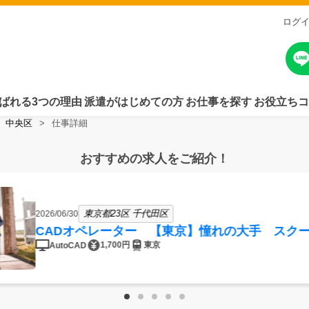
ログ
ばれる3つの理由
派遣がはじめての方
お仕事を探す
お役立ちコ
中央区
仕事詳細
おすすめの求人をご紹介！
東京都23区 千代田区
2026/06/30
CADオペレーター 【東京】憧れの大手 スク
1,700円
東京
AutoCAD