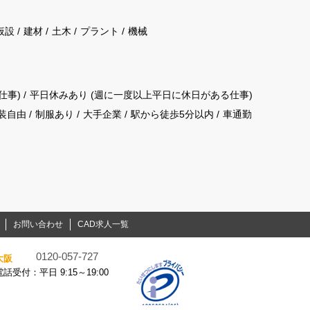
仮設
建材
土木
プラント
機械
仕事)
平日休みあり (週に一度以上平日に休日がある仕事)
装自由
制服あり
大手企業
駅から徒歩5分以内
車通勤
お問い合わせ
CAD求人一覧
0120-057-727
大阪
電話受付：平日 9:15～19:00