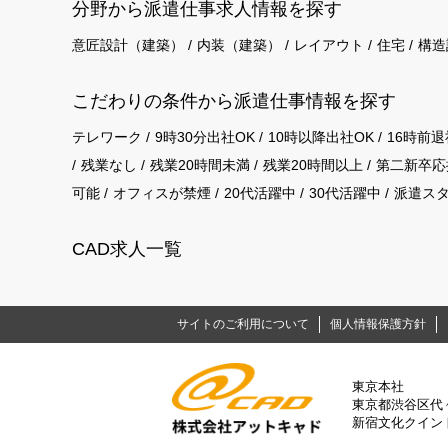
分野から派遣仕事求⼈情報を探す
意匠設計（建築）
内装（建築）
レイアウト
住宅
構造
こだわりの条件から派遣仕事情報を探す
テレワーク
9時30分出社OK
10時以降出社OK
16時前退
残業なし
残業20時間未満
残業20時間以上
第二新卒応
可能
オフィスが禁煙
20代活躍中
30代活躍中
派遣ス
CAD求人一覧
サイトのご利用について
個人情報保護方針
東京本社
東京都渋谷区代々木
新宿文化クイント