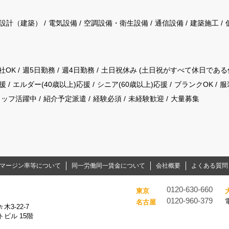
設計（建築）
電気設備
空調設備・衛生設備
通信設備
建築施工
社OK
週5日勤務
週4日勤務
土日祝休み (土日祝がすべて休日である
援
エルダー(40歳以上)応援
シニア(60歳以上)応援
ブランクOK
服
タッフ活躍中
紹介予定派遣
経験必須
未経験歓迎
大量募集
マージン率等について
同一労働同一賃金について
会社概要
よくある質問
0120-630-660
東京
0120-960-379
名古屋
3-22-7
ビル 15階