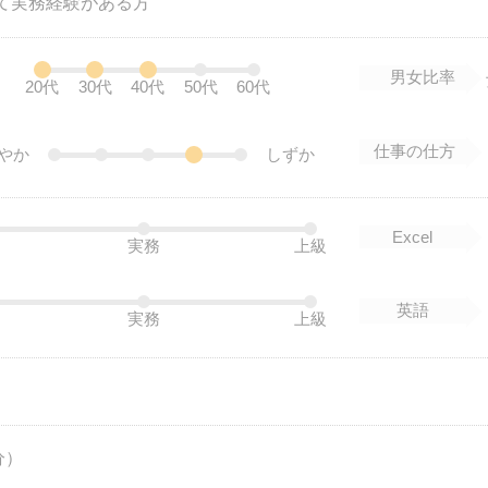
用して実務経験がある方
男女比率
20代
30代
40代
50代
60代
仕事の仕方
やか
しずか
Excel
実務
上級
英語
実務
上級
分）