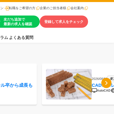
イン
転職をご希望の方
企業のご担当者様
会社案内
友だち追加で
登録して求人をチェック
最新の求人を確認
ラム
よくある質問
東
2026/08/06
ール卒から成長も
CADオ
AutoCAD