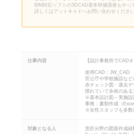
BIM対応ソフトの3DCAD基本研修講座もや
詳しくはアットキャドへお問い合わせくださ
仕事内容
【設計事務所でCAD
使用CAD：JW_CAD
官公庁や学校施設など
赤チェック図・過去デ
慣れていて余裕のあ
※基本設計図～実施設
事務：書類作成（Exc
※女性スタッフも多
対象となる人
意匠分野の図面作成経