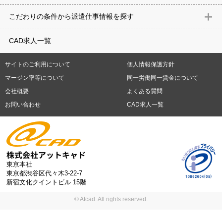
意匠設計（建築）
内装（建築）
レイアウト
住宅
構造設計（建
県
石川県
福井県
山梨県
長野県
岐阜県
静岡県
愛知県
三
こだわりの条件から派遣仕事情報を探す
築）
電気設備
空調設備・衛生設備
通信設備
建築施工
仮設
重県
滋賀県
京都府
大阪府
兵庫県
奈良県
和歌山県
鳥取県
テレワーク
9時30分出社OK
10時以降出社OK
16時前退社OK
週5
建材
土木
プラント
機械
島根県
岡山県
広島県
山口県
徳島県
香川県
愛媛県
高知県
CAD求人一覧
日勤務
週4日勤務
土日祝休み (土日祝がすべて休日である仕事)
平
福岡県
佐賀県
長崎県
熊本県
大分県
宮崎県
鹿児島県
沖縄
日休みあり (週に一度以上平日に休日がある仕事)
残業なし
残業20
県
サイトのご利用について
個人情報保護方針
時間未満
残業20時間以上
第二新卒応援
エルダー(40歳以上)応援
札幌市
仙台市
川崎市
横浜市
相模原市
千葉市
さいたま市
マージン率等について
同一労働同一賃金について
シニア(60歳以上)応援
ブランクOK
服装自由
制服あり
大手企
新潟市
名古屋市
静岡市
浜松市
大阪市
堺市
京都市
神戸市
会社概要
よくある質問
業
駅から徒歩5分以内
車通勤可能
オフィスが禁煙
20代活躍中
岡山市
広島市
福岡市
北九州市
お問い合わせ
CAD求人一覧
30代活躍中
派遣スタッフ活躍中
紹介予定派遣
経験必須
未経
験歓迎
大量募集
東京本社
東京都渋谷区代々木3-22-7
新宿文化クイントビル 15階
© Atcad. All rights reserved.