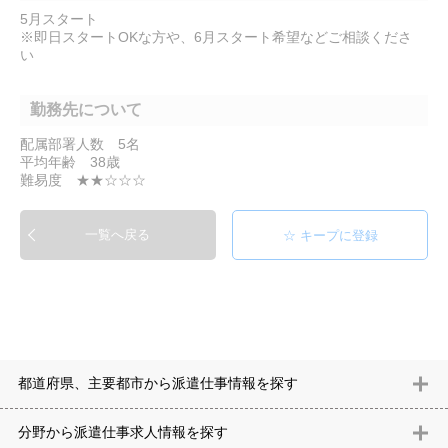
5月スタート
※即日スタートOKな方や、6月スタート希望などご相談くださ
い
勤務先について
配属部署人数 5名
平均年齢 38歳
難易度 ★★☆☆☆
一覧へ戻る
都道府県、主要都市から派遣仕事情報を探す
北海道
青森県
岩手県
宮城県
秋田県
山形県
福島県
茨城県
分野から派遣仕事求⼈情報を探す
栃木県
群馬県
埼玉県
千葉県
東京都
神奈川県
新潟県
富山