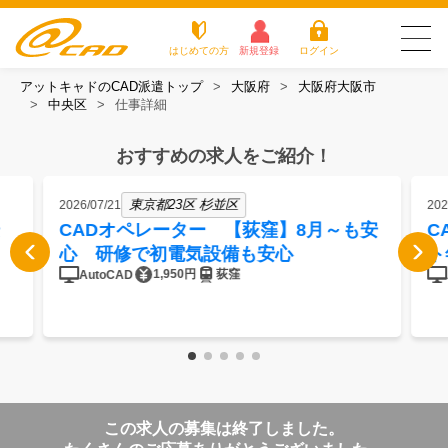
はじめての方
新規登録
ログイン
アットキャドのCAD派遣トップ
大阪府
大阪府大阪市
友だち追加で
登録して求人を
中央区
仕事詳細
アットキャドが選
派遣がは
お仕
お役立
よく
最新の求人を確認
チェック
ばれる3つの理由
じめての
事を
ちコラ
ある
方
探す
ム
質問
おすすめの求人をご紹介！
アットキャドが選ばれる3つの理由
東京都23区 杉並区
2026/07/21
202
派遣がはじめての方
CADオペレーター 【荻窪】8月～も安
C
心 研修で初電気設備も安心
ト
お仕事を探す
1,950円
荻窪
AutoCAD
お役立ちコラム
よくある質問
転職をご希望の方
企業のご担当者様
この求人の募集は終了しました。