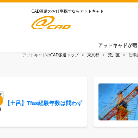
CAD派遣のお仕事探すならアットキャド
アットキャドが選
アットキャドのCAD派遣トップ
東京都
荒川区
仕事
区
 【土呂】Tfas経験年数は問わず
呂