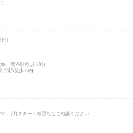
分）
祝日）
北線 鶯谷駅/徒歩10分
谷駅/徒歩10分
方や、7月スタート希望などご相談ください