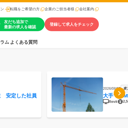
イン
転職をご希望の方
企業のご担当者様
会社案内
友だち追加で
登録して求人をチェック
最新の求人を確認
ラム
よくある質問
東
2026/08/07
遣 安定した社員
大手でBI
2,
Revit