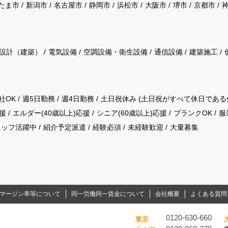
たま市
新潟市
名古屋市
静岡市
浜松市
大阪市
堺市
京都市
設計（建築）
電気設備
空調設備・衛生設備
通信設備
建築施工
社OK
週5日勤務
週4日勤務
土日祝休み (土日祝がすべて休日である
援
エルダー(40歳以上)応援
シニア(60歳以上)応援
ブランクOK
服
タッフ活躍中
紹介予定派遣
経験必須
未経験歓迎
大量募集
マージン率等について
同一労働同一賃金について
会社概要
よくある質問
0120-630-660
東京