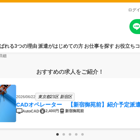
ログ
ばれる3つの理由
派遣がはじめての方
お仕事を探す
お役立ちコ
詳細
おすすめの求人をご紹介！
東京都23区 新宿区
2026/06/22
CADオペレーター 【新宿御苑前】紹介予定派
2,400円
新宿御苑前
AutoCAD