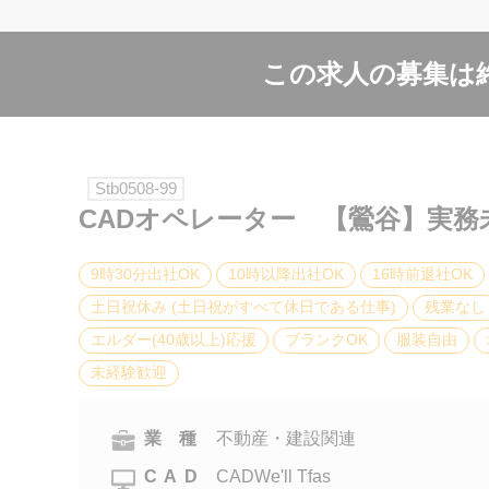
この求人の募集は
Stb0508-99
CADオペレーター 【鶯谷】実務
9時30分出社OK
10時以降出社OK
16時前退社OK
土日祝休み (土日祝がすべて休日である仕事)
残業なし
エルダー(40歳以上)応援
ブランクOK
服装自由
未経験歓迎
業 種
不動産・建設関連
CAD
CADWe'll Tfas