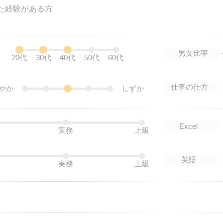
用した経験がある方
男女比率
20代
30代
40代
50代
60代
仕事の仕方
やか
しずか
Excel
実務
上級
英語
実務
上級