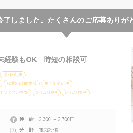
終了しました。
たくさんのご応募ありが
未経験もOK 時短の相談可
週5日勤務
残業20時間未満
第二新卒応援
オフィスが禁煙
20代活躍中
30代活躍中
時 給
2,300 ～ 2,700円
分 野
電気設備