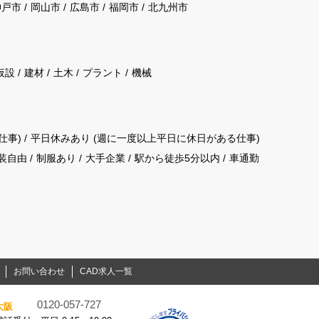
神戸市
岡山市
広島市
福岡市
北九州市
仮設
建材
土木
プラント
機械
仕事)
平日休みあり (週に一度以上平日に休日がある仕事)
装自由
制服あり
大手企業
駅から徒歩5分以内
車通勤
お問い合わせ
CAD求人一覧
0120-057-727
大阪