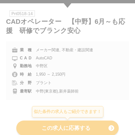
会社案内
Prt0518-14
CADオペレーター 【中野】6月～も応
お電話でのお問い合わせ
援 研修でブランク安心
0120-630-660
0120-057-727
東 京
大 阪
業 種
メーカー関連, 不動産・建設関連
0120-960-379
0120-978-186
名古屋
横 浜
CAD
AutoCAD
電話受付：平日 9:15～19:00
勤務地
中野区
時 給
1,950 ～ 2,150円
分 野
プラント
最寄駅
中野(東京都),新井薬師前
似た条件の求人もご紹介できます！