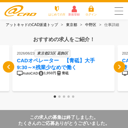
はじめての方
新規登録
ログイン
アットキャドのCAD派遣トップ
東京都
中野区
仕事詳細
友だち追加で
登録して求人を
アットキャドが選
派遣がは
お仕
お役立
よく
最新の求人を確認
チェック
ばれる3つの理由
じめての
事を
ちコラ
ある
おすすめの求人をご紹介！
方
探す
ム
質問
アットキャドが選ばれる3つの理由
東京都23区 葛飾区
2026/06/23
202
CADオペレーター 【青砥】大手
C
派遣がはじめての方
9:30～×残業少なめで働く
替
1,950円
青砥
AutoCAD
お仕事を探す
お役立ちコラム
よくある質問
この求人の募集は終了しました。
転職をご希望の方
企業のご担当者様
たくさんのご応募ありがとうございました。