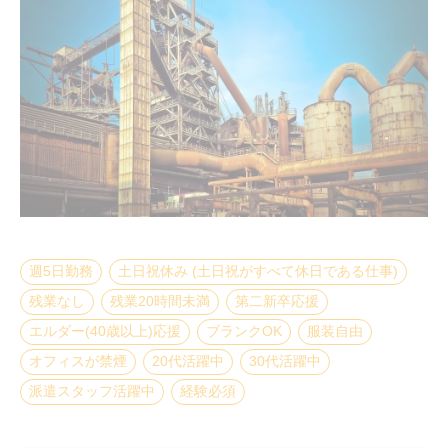
週5日勤務
土日祝休み (土日祝がすべて休日である仕事)
残業なし
残業20時間未満
第二新卒応援
エルダー(40歳以上)応援
ブランクOK
服装自由
オフィスが禁煙
20代活躍中
30代活躍中
派遣スタッフ活躍中
経験必須