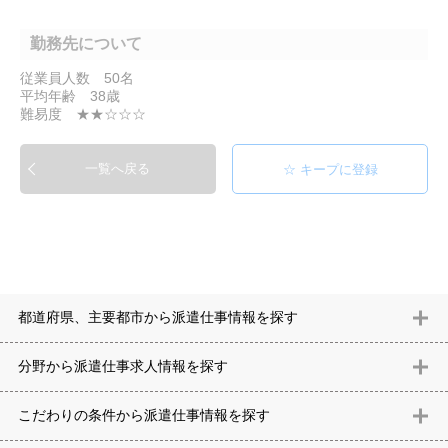
勤務先について
従業員人数 50名
平均年齢 38歳
難易度 ★★☆☆☆
一覧へ戻る
都道府県、主要都市から派遣仕事情報を探す
北海道
青森県
岩手県
宮城県
秋田県
山形県
福島県
茨城県
分野から派遣仕事求⼈情報を探す
栃木県
群馬県
埼玉県
千葉県
東京都
神奈川県
新潟県
富山
意匠設計（建築）
内装（建築）
レイアウト
住宅
構造設計（建
県
石川県
福井県
山梨県
長野県
岐阜県
静岡県
愛知県
三
こだわりの条件から派遣仕事情報を探す
築）
電気設備
空調設備・衛生設備
通信設備
建築施工
仮設
重県
滋賀県
京都府
大阪府
兵庫県
奈良県
和歌山県
鳥取県