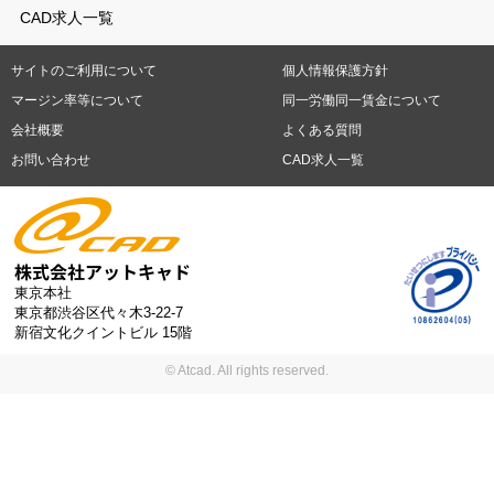
テレワーク
9時30分出社OK
10時以降出社OK
16時前退社OK
週5
建材
土木
プラント
機械
島根県
岡山県
広島県
山口県
徳島県
香川県
愛媛県
高知県
CAD求人一覧
日勤務
週4日勤務
土日祝休み (土日祝がすべて休日である仕事)
平
福岡県
佐賀県
長崎県
熊本県
大分県
宮崎県
鹿児島県
沖縄
日休みあり (週に一度以上平日に休日がある仕事)
残業なし
残業20
県
サイトのご利用について
個人情報保護方針
時間未満
残業20時間以上
第二新卒応援
エルダー(40歳以上)応援
札幌市
仙台市
川崎市
横浜市
相模原市
千葉市
さいたま市
マージン率等について
同一労働同一賃金について
シニア(60歳以上)応援
ブランクOK
服装自由
制服あり
大手企
新潟市
名古屋市
静岡市
浜松市
大阪市
堺市
京都市
神戸市
会社概要
よくある質問
業
駅から徒歩5分以内
車通勤可能
オフィスが禁煙
20代活躍中
岡山市
広島市
福岡市
北九州市
お問い合わせ
CAD求人一覧
30代活躍中
派遣スタッフ活躍中
紹介予定派遣
経験必須
未経
験歓迎
大量募集
東京本社
東京都渋谷区代々木3-22-7
新宿文化クイントビル 15階
© Atcad. All rights reserved.