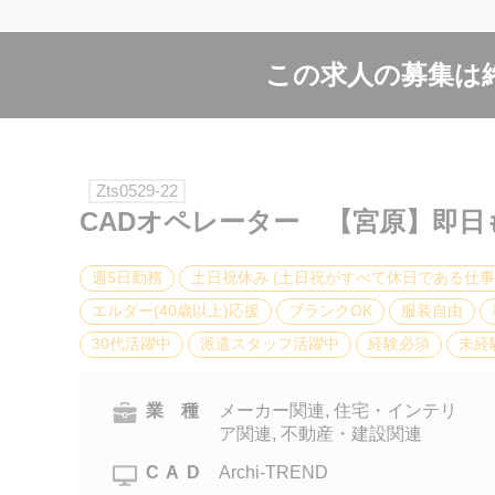
この求人の募集は
Zts0529-22
CADオペレーター 【宮原】即日
週5日勤務
土日祝休み (土日祝がすべて休日である仕事
エルダー(40歳以上)応援
ブランクOK
服装自由
30代活躍中
派遣スタッフ活躍中
経験必須
未経
業 種
メーカー関連, 住宅・インテリ
ア関連, 不動産・建設関連
CAD
Archi-TREND