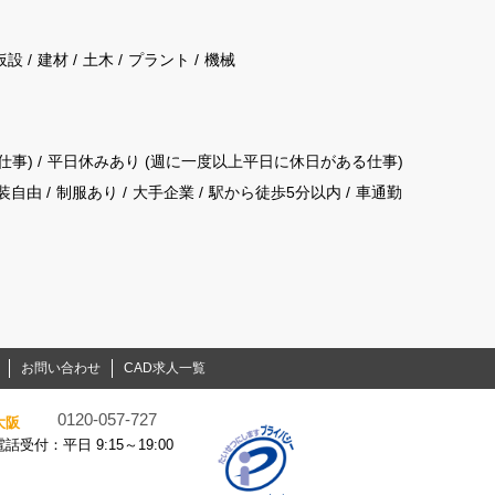
仮設
建材
土木
プラント
機械
仕事)
平日休みあり (週に一度以上平日に休日がある仕事)
装自由
制服あり
大手企業
駅から徒歩5分以内
車通勤
お問い合わせ
CAD求人一覧
0120-057-727
大阪
電話受付：平日 9:15～19:00