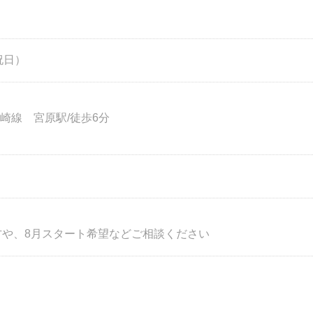
祝日）
崎線 宮原駅/徒歩6分
方や、8月スタート希望などご相談ください
☆