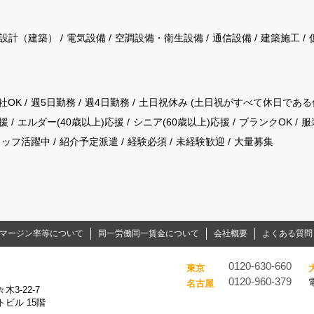
設計（建築）
電気設備
空調設備・衛生設備
通信設備
建築施工
社OK
週5日勤務
週4日勤務
土日祝休み (土日祝がすべて休日である
援
エルダー(40歳以上)応援
シニア(60歳以上)応援
ブランクOK
服
タッフ活躍中
紹介予定派遣
経験必須
未経験歓迎
大量募集
マージン率等について
同一労働同一賃金について
会社概要
よくある質問
0120-630-660
東京
0120-960-379
名古屋
3-22-7
ビル 15階