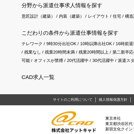
分野から派遣仕事求⼈情報を探す
意匠設計（建築）
内装（建築）
レイアウト
住宅
構造
こだわりの条件から派遣仕事情報を探す
テレワーク
9時30分出社OK
10時以降出社OK
16時前退
残業なし
残業20時間未満
残業20時間以上
第二新卒応
可能
オフィスが禁煙
20代活躍中
30代活躍中
派遣ス
CAD求人一覧
サイトのご利用について
個人情報保護方針
東京本社
東京都渋谷区代々木
新宿文化クイント