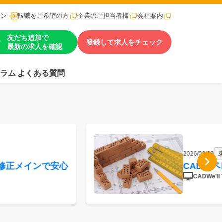
イン
転職をご希望の方
企業のご担当者様
会社案内
友だち追加で
登録して求人をチェック
最新の求人を確認
ラム
よくある質問
2026/06/09
修正メインで安心
CADオ
CADWe'll 