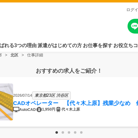
ログ
ばれる3つの理由
派遣がはじめての方
お仕事を探す
お役立ちコ
市
北区
仕事詳細
おすすめの求人をご紹介！
東京都23区 渋谷区
2026/07/14
CADオペレーター 【代々木上原】残業少なめ 
1,950円
代々木上原
AutoCAD