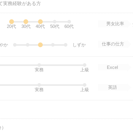
用して実務経験がある方
男女比率
20代
30代
40代
50代
60代
仕事の仕方
やか
しずか
Excel
実務
上級
英語
実務
上級
分）