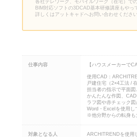
各社テレワーク、モバイルワーク（在宅）で
BIM対応ソフトの3DCAD基本研修講座もや
詳しくはアットキャドへお問い合わせくださ
仕事内容
【ハウスメーカーでC
使用CAD：ARCHITR
戸建住宅（2×4工法 
担当者の指示で平面図
かんたんな作図、CA
ラフ図や赤チェック図
Word・Excelを
※他分野からの転身
対象となる人
ARCHITRENDを