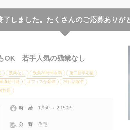
終了しました。
たくさんのご応募ありが
もOK 若手人気の残業なし
)
残業なし
残業20時間未満
第二新卒応援
車通勤可能
オフィスが禁煙
20代活躍中
験歓迎
時 給
1,950 ～ 2,150円
分 野
住宅