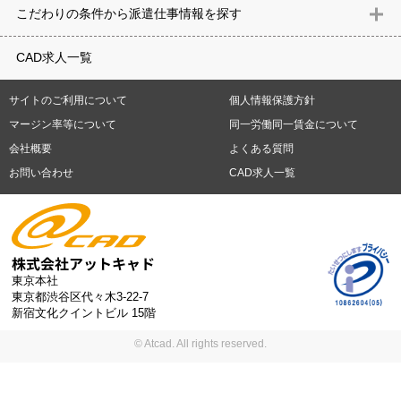
意匠設計（建築）
内装（建築）
レイアウト
住宅
構造設計（建
県
石川県
福井県
山梨県
長野県
岐阜県
静岡県
愛知県
三
こだわりの条件から派遣仕事情報を探す
築）
電気設備
空調設備・衛生設備
通信設備
建築施工
仮設
重県
滋賀県
京都府
大阪府
兵庫県
奈良県
和歌山県
鳥取県
テレワーク
9時30分出社OK
10時以降出社OK
16時前退社OK
週5
建材
土木
プラント
機械
島根県
岡山県
広島県
山口県
徳島県
香川県
愛媛県
高知県
CAD求人一覧
日勤務
週4日勤務
土日祝休み (土日祝がすべて休日である仕事)
平
福岡県
佐賀県
長崎県
熊本県
大分県
宮崎県
鹿児島県
沖縄
日休みあり (週に一度以上平日に休日がある仕事)
残業なし
残業20
県
サイトのご利用について
個人情報保護方針
時間未満
残業20時間以上
第二新卒応援
エルダー(40歳以上)応援
札幌市
仙台市
川崎市
横浜市
相模原市
千葉市
さいたま市
マージン率等について
同一労働同一賃金について
シニア(60歳以上)応援
ブランクOK
服装自由
制服あり
大手企
新潟市
名古屋市
静岡市
浜松市
大阪市
堺市
京都市
神戸市
会社概要
よくある質問
業
駅から徒歩5分以内
車通勤可能
オフィスが禁煙
20代活躍中
岡山市
広島市
福岡市
北九州市
お問い合わせ
CAD求人一覧
30代活躍中
派遣スタッフ活躍中
紹介予定派遣
経験必須
未経
験歓迎
大量募集
東京本社
東京都渋谷区代々木3-22-7
新宿文化クイントビル 15階
© Atcad. All rights reserved.