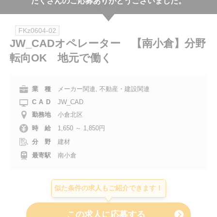
たくさんのご応募ありがとうございました。
会社案内
FKz0604-02
お電話でのお問い合わせ
JW_CADオペレーター 【南小倉】分野
転向OK 地元で働く
0120-630-660
0120-057-727
東 京
大 阪
0120-960-379
0120-978-186
名古屋
横 浜
業 種
メーカー関連, 不動産・建設関連
CAD
JW_CAD
電話受付：平日 9:15～19:00
勤務地
小倉北区
時 給
1,650 ～ 1,850円
分 野
建材
最寄駅
南小倉
似た条件の求人もご紹介できます！