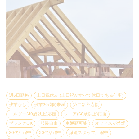
週5日勤務
土日祝休み (土日祝がすべて休日である仕事)
残業なし
残業20時間未満
第二新卒応援
エルダー(40歳以上)応援
シニア(60歳以上)応援
ブランクOK
服装自由
車通勤可能
オフィスが禁煙
20代活躍中
30代活躍中
派遣スタッフ活躍中