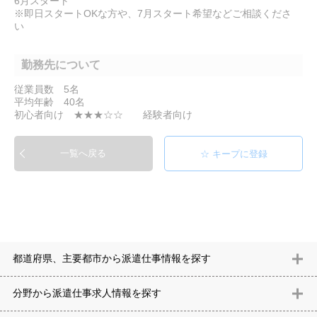
6月スタート
※即日スタートOKな方や、7月スタート希望などご相談くださ
い
勤務先について
従業員数 5名
平均年齢 40名
初心者向け ★★★☆☆ 経験者向け
一覧へ戻る
都道府県、主要都市から派遣仕事情報を探す
北海道
青森県
岩手県
宮城県
秋田県
山形県
福島県
茨城県
分野から派遣仕事求⼈情報を探す
栃木県
群馬県
埼玉県
千葉県
東京都
神奈川県
新潟県
富山