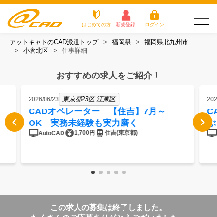
はじめての方
新規登録
ログイン
アットキャドのCAD派遣トップ
福岡県
福岡県北九州市
友だち追加で
登録して求人を
小倉北区
仕事詳細
アットキャドが選
派遣がは
お仕
お役立
よく
最新の求人を確認
チェック
ばれる3つの理由
じめての
事を
ちコラ
ある
方
探す
ム
質問
おすすめの求人をご紹介！
アットキャドが選ばれる3つの理由
東京都23区 江東区
2026/06/23
202
派遣がはじめての方
CADオペレーター 【住吉】7月～
C
OK 実務未経験も実力磨く
ぶ
お仕事を探す
1,700円
住吉(東京都)
AutoCAD
お役立ちコラム
よくある質問
転職をご希望の方
企業のご担当者様
この求人の募集は終了しました。