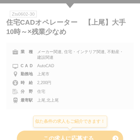
会社案内
Zts0602-30
住宅CADオペレーター 【上尾】大手
お電話でのお問い合わせ
10時～×残業少なめ
0120-630-660
0120-057-727
東 京
大 阪
業 種
メーカー関連, 住宅・インテリア関連, 不動産・
0120-960-379
0120-978-186
名古屋
横 浜
建設関連
CAD
AutoCAD
電話受付：平日 9:15～19:00
勤務地
上尾市
時 給
2,200円
分 野
住宅
最寄駅
上尾,北上尾
似た条件の求人もご紹介できます！