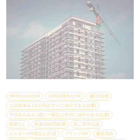
9時30分出社OK
10時以降出社OK
週5日勤務
土日祝休み (土日祝がすべて休日である仕事)
平日休みあり (週に一度以上平日に休日がある仕事)
残業なし
残業20時間未満
第二新卒応援
エルダー(40歳以上)応援
ブランクOK
服装自由