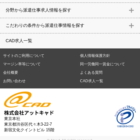
北海道
青森県
岩手県
宮城県
秋田県
山形県
福島県
茨城県
分野から派遣仕事求⼈情報を探す
栃木県
群馬県
埼玉県
千葉県
東京都
神奈川県
新潟県
富山
意匠設計（建築）
内装（建築）
レイアウト
住宅
構造設計（建
県
石川県
福井県
山梨県
長野県
岐阜県
静岡県
愛知県
三
こだわりの条件から派遣仕事情報を探す
築）
電気設備
空調設備・衛生設備
通信設備
建築施工
仮設
重県
滋賀県
京都府
大阪府
兵庫県
奈良県
和歌山県
鳥取県
テレワーク
9時30分出社OK
10時以降出社OK
16時前退社OK
週5
建材
土木
プラント
機械
島根県
岡山県
広島県
山口県
徳島県
香川県
愛媛県
高知県
CAD求人一覧
日勤務
週4日勤務
土日祝休み (土日祝がすべて休日である仕事)
平
福岡県
佐賀県
長崎県
熊本県
大分県
宮崎県
鹿児島県
沖縄
日休みあり (週に一度以上平日に休日がある仕事)
残業なし
残業20
県
サイトのご利用について
個人情報保護方針
時間未満
残業20時間以上
第二新卒応援
エルダー(40歳以上)応援
札幌市
仙台市
川崎市
横浜市
相模原市
千葉市
さいたま市
マージン率等について
同一労働同一賃金について
シニア(60歳以上)応援
ブランクOK
服装自由
制服あり
大手企
新潟市
名古屋市
静岡市
浜松市
大阪市
堺市
京都市
神戸市
会社概要
よくある質問
業
駅から徒歩5分以内
車通勤可能
オフィスが禁煙
20代活躍中
岡山市
広島市
福岡市
北九州市
お問い合わせ
CAD求人一覧
30代活躍中
派遣スタッフ活躍中
紹介予定派遣
経験必須
未経
験歓迎
大量募集
東京本社
東京都渋谷区代々木3-22-7
新宿文化クイントビル 15階