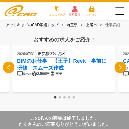
はじめての方
新規登録
ログイン
アットキャドのCAD派遣トップ
埼玉県
上尾市
仕事詳細
友だち追加で
登録して求人を
アットキャドが選
派遣がは
お仕
お役立
よく
最新の求人を確認
チェック
ばれる3つの理由
じめての
事を
ちコラ
ある
おすすめの求人をご紹介！
方
探す
ム
質問
アットキャドが選ばれる3つの理由
東京都23区 北区
2026/07/31
202
BIMのお仕事 【王子】Revit 事前に
C
派遣がはじめての方
研修 スムーズ作成
カ
2,500円
王子
Revit
お仕事を探す
お役立ちコラム
よくある質問
この求人の募集は終了しました。
転職をご希望の方
企業のご担当者様
たくさんのご応募ありがとうございました。